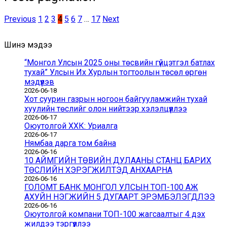
Previous
1
2
3
4
5
6
7
…
17
Next
Шинэ мэдээ
“Монгол Улсын 2025 оны төсвийн гүйцэтгэл батлах
тухай” Улсын Их Хурлын тогтоолын төсөл өргөн
мэдүүлэв
2026-06-18
Хот суурин газрын ногоон байгууламжийн тухай
хуулийн төслийг олон нийтээр хэлэлцүүллээ
2026-06-17
Оюутолгой ХХК: Уриалга
2026-06-17
Нямбаа дарга том байна
2026-06-16
10 АЙМГИЙН ТӨВИЙН ДУЛААНЫ СТАНЦ БАРИХ
ТӨСЛИЙН ХЭРЭГЖИЛТЭД АНХААРНА
2026-06-16
ГОЛОМТ БАНК МОНГОЛ УЛСЫН ТОП-100 АЖ
АХУЙН НЭГЖИЙН 5 ДУГААРТ ЭРЭМБЭЛЭГДЛЭЭ
2026-06-16
Оюутолгой компани ТОП-100 жагсаалтыг 4 дэх
жилдээ тэргүүллээ