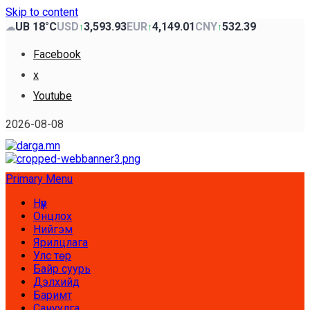
Skip to content
UB 18°C
USD
3,593.93
EUR
4,149.01
CNY
532.39
☁
↑
↑
↑
Facebook
x
Youtube
2026-08-08
Primary Menu
Нүүр
Онцлох
Нийгэм
Ярилцлага
Улс төр
Байр суурь
Дэлхийд
Баримт
Сануулга