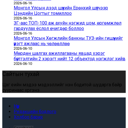
2026-06-16
Монгол Улсын дээд шүүхийн Ерөнхий шүүгчээр
Цэндийн Цогтыг томиллоо
2026-06-16
ЗГ-аас ТОП-100 аж ахуйн нэгжид цом, өргөмжлөл
гардуулах ёслол өчигдөр боллоо
2026-06-16
Монгол Улсын Хөгжлийн банкны ТУЗ-ийн гишүүнийг
үүрэгт ажлаас нь чөлөөллөө
2026-06-10
Мөрдөн шалгах ажиллагааны явцад хэрэг
бүртгэлтийн 2 хэрэгт нийт 12 объектод нэгжлэг хийв
2026-06-10
Сайтын тухай
Цаг үеийн мэдээ мэдээллийг үнэн бодитой шударга байр
сууринаас хүргэнэ.
Нүүр
Редакцийн бодлого
Холбоо барих