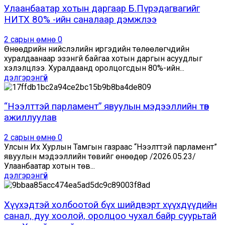
Улаанбаатар хотын даргаар Б.Пүрэдагвагийг
НИТХ 80% -ийн саналаар дэмжлээ
2 сарын өмнө
0
Өнөөдрийн нийслэлийн иргэдийн төлөөлөгчдийн
хуралдаанаар эзэнгүй байгаа хотын даргын асуудлыг
хэлэлцлээ. Хуралдаанд оролцогсдын 80%-ийн...
дэлгэрэнгүй
“Нээлттэй парламент” явуулын мэдээллийн төв
ажиллуулав
2 сарын өмнө
0
Улсын Их Хурлын Тамгын газраас “Нээлттэй парламент”
явуулын мэдээллийн төвийг өнөөдөр /2026.05.23/
Улаанбаатар хотын төв...
дэлгэрэнгүй
Хүүхэдтэй холбоотой бүх шийдвэрт хүүхдүүдийн
санал, дуу хоолой, оролцоо чухал байр суурьтай