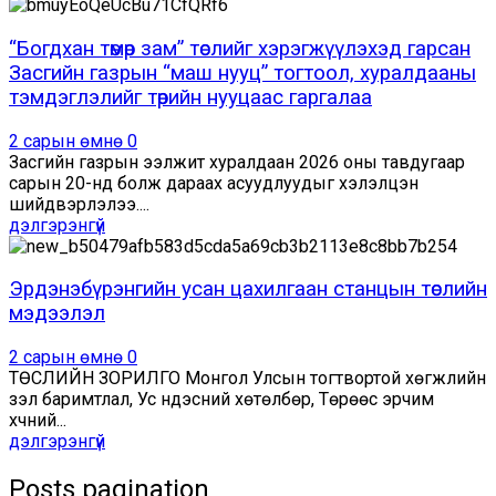
“Богдхан төмөр зам” төслийг хэрэгжүүлэхэд гарсан
Засгийн газрын “маш нууц” тогтоол, хуралдааны
тэмдэглэлийг төрийн нууцаас гаргалаа
2 сарын өмнө
0
Засгийн газрын ээлжит хуралдаан 2026 оны тавдугаар
сарын 20-нд болж дараах асуудлуудыг хэлэлцэн
шийдвэрлэлээ....
дэлгэрэнгүй
Эрдэнэбүрэнгийн усан цахилгаан станцын төслийн
мэдээлэл
2 сарын өмнө
0
ТӨСЛИЙН ЗОРИЛГО Монгол Улсын тогтвортой хөгжлийн
үзэл баримтлал, Ус үндэсний хөтөлбөр, Төрөөс эрчим
хүчний...
дэлгэрэнгүй
Posts pagination