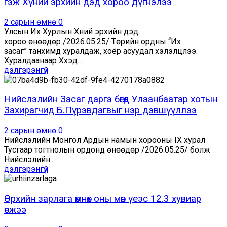
гэж Хүний эрхийн дэд хороо дүгнэлээ
2 сарын өмнө
0
Улсын Их Хурлын Хүний эрхийн дэд
хороо өнөөдөр /2026.05.25/ Төрийн ордны “Их
засаг” танхимд хуралдаж, хоёр асуудал хэлэлцлээ.
Хуралдаанаар Хүүхэд...
дэлгэрэнгүй
Нийслэлийн Засаг дарга бөгөөд Улаанбаатар хотын
Захирагчид Б.Пүрэвдагвыг нэр дэвшүүллээ
2 сарын өмнө
0
Нийслэлийн Монгол Ардын намын хорооны IX хурал
Тусгаар тогтнолын ордонд өнөөдөр /2026.05.25/ болж
Нийслэлийн...
дэлгэрэнгүй
Өрхийн зарлага өмнөх оны мөн үеэс 12.3 хувиар
өсжээ