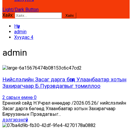
Light/Dark Button
Хайх:
Нүүр
admin
Хуудас 4
admin
Нийслэлийн Засаг дарга бөгөөд Улаанбаатар хотын
Захирагчаар Б.Пүрэвдагвыг томиллоо
2 сарын өмнө
0
Ерөнхий сайд Н.Учрал өнөөдөр /2026.05.26/ нийслэлийн
Засаг дарга бөгөөд Улаанбаатар хотын Захирагчаар
Бяруузанын Пүрэвдагвыг...
дэлгэрэнгүй