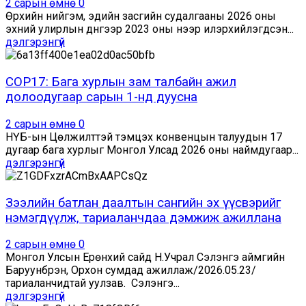
2 сарын өмнө
0
Өрхийн нийгэм, эдийн засгийн судалгааны 2026 оны
эхний улирлын дүнгээр 2023 оны үнээр илэрхийлэгдсэн...
дэлгэрэнгүй
COP17: Бага хурлын зам талбайн ажил
долоодугаар сарын 1-нд дуусна
2 сарын өмнө
0
НҮБ-ын Цөлжилттэй тэмцэх конвенцын талуудын 17
дугаар бага хурлыг Монгол Улсад 2026 оны наймдугаар...
дэлгэрэнгүй
Зээлийн батлан даалтын сангийн эх үүсвэрийг
нэмэгдүүлж, тариаланчдаа дэмжиж ажиллана
2 сарын өмнө
0
Монгол Улсын Ерөнхий сайд Н.Учрал Сэлэнгэ аймгийн
Баруунбүрэн, Орхон сумдад ажиллаж/2026.05.23/
тариаланчидтай уулзав. Сэлэнгэ...
дэлгэрэнгүй