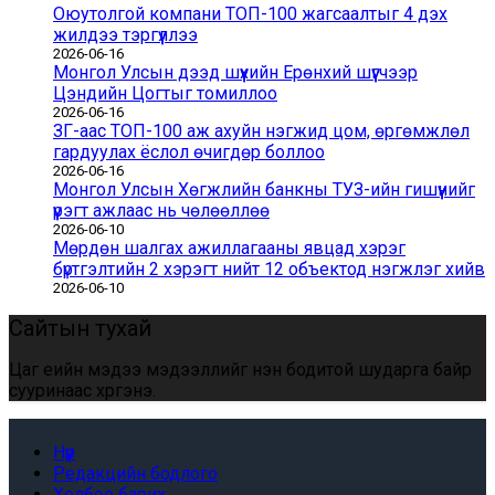
Оюутолгой компани ТОП-100 жагсаалтыг 4 дэх
жилдээ тэргүүллээ
2026-06-16
Монгол Улсын дээд шүүхийн Ерөнхий шүүгчээр
Цэндийн Цогтыг томиллоо
2026-06-16
ЗГ-аас ТОП-100 аж ахуйн нэгжид цом, өргөмжлөл
гардуулах ёслол өчигдөр боллоо
2026-06-16
Монгол Улсын Хөгжлийн банкны ТУЗ-ийн гишүүнийг
үүрэгт ажлаас нь чөлөөллөө
2026-06-10
Мөрдөн шалгах ажиллагааны явцад хэрэг
бүртгэлтийн 2 хэрэгт нийт 12 объектод нэгжлэг хийв
2026-06-10
Сайтын тухай
Цаг үеийн мэдээ мэдээллийг үнэн бодитой шударга байр
сууринаас хүргэнэ.
Нүүр
Редакцийн бодлого
Холбоо барих