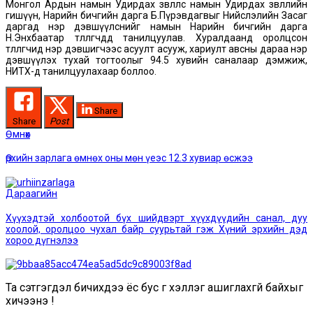
Монгол Ардын намын Удирдах зөвлөлөөс намын Удирдах зөвлөлийн
гишүүн, Нарийн бичгийн дарга Б.Пүрэвдагвыг Нийслэлийн Засаг
даргад нэр дэвшүүлснийг намын Нарийн бичгийн дарга
Н.Энхбаатар төлөөлөгчдөд танилцуулав. Хуралдаанд оролцсон
төлөөлөгчид нэр дэвшигчээс асуулт асууж, хариулт авсны дараа нэр
дэвшүүлэх тухай тогтоолыг 94.5 хувийн саналаар дэмжиж,
НИТХ-д танилцуулахаар боллоо.
Share
Share
Post
Post
Өмнөх
Өмнөх
мэдээ:
navigation
Өрхийн зарлага өмнөх оны мөн үеэс 12.3 хувиар өсжээ
Дараагийн
Дараагийн
мэдээ:
Хүүхэдтэй холбоотой бүх шийдвэрт хүүхдүүдийн санал, дуу
хоолой, оролцоо чухал байр суурьтай гэж Хүний эрхийн дэд
хороо дүгнэлээ
Та сэтгэгдэл бичихдээ ёс бус үг хэллэг ашиглахгүй байхыг
хичээнэ үү!