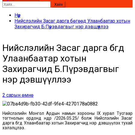
Хайх:
Нүүр
Нийслэлийн Засаг дарга бөгөөд Улаанбаатар хотын
Захирагчид Б.Пүрэвдагвыг нэр дэвшүүллээ
Нийслэлийн Засаг дарга бөгөөд
Улаанбаатар хотын
Захирагчид Б.Пүрэвдагвыг
нэр дэвшүүллээ
2 сарын өмнө
Нийслэлийн Монгол Ардын намын хорооны IX хурал Тусгаар
тогтнолын ордонд өнөөдөр /2026.05.25/ болж Нийслэлийн Засаг
дарга бөгөөд Улаанбаатар хотын Захирагчид нэр дэвшүүлэх тухай
хэлэлцлээ.