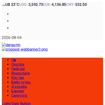
Skip
UB 23°C
USD
3,592.73
EUR
4,136.85
CNY
532.50
☁
↑
↑
↑
to
content
Facebook
x
Youtube
2026-08-04
Primary
Нүүр
Menu
Онцлох
Нийгэм
Ярилцлага
Улс төр
Байр суурь
Дэлхийд
Баримт
Сануулга
Light/Dark Button