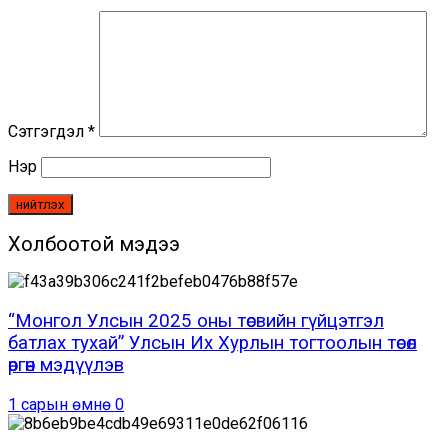
Сэтгэгдэл
*
Нэр
Холбоотой мэдээ
“Монгол Улсын 2025 оны төсвийн гүйцэтгэл
батлах тухай” Улсын Их Хурлын тогтоолын төсөл
өргөн мэдүүлэв
1 сарын өмнө
0