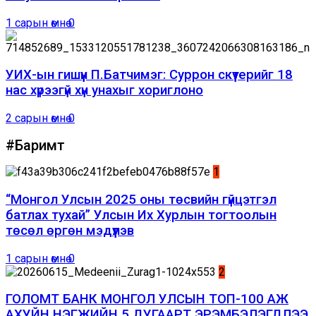
1 сарын өмнө
0
УИХ-ын гишүүн П.Батчимэг: Суррон скүүтерийг 18
нас хүрээгүй хүн унахыг хориглоно
2 сарын өмнө
0
#Баримт
1
“Монгол Улсын 2025 оны төсвийн гүйцэтгэл
батлах тухай” Улсын Их Хурлын тогтоолын
төсөл өргөн мэдүүлэв
1 сарын өмнө
0
2
ГОЛОМТ БАНК МОНГОЛ УЛСЫН ТОП-100 АЖ
АХУЙН НЭГЖИЙН 5 ДУГААРТ ЭРЭМБЭЛЭГДЛЭЭ