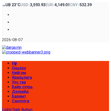
Skip
UB 23°C
USD
3,593.93
EUR
4,149.01
CNY
532.39
☁
↑
↑
↑
to
content
Facebook
x
Youtube
2026-08-07
Primary
Нүүр
Menu
Онцлох
Нийгэм
Ярилцлага
Улс төр
Байр суурь
Дэлхийд
Баримт
Сануулга
Light/Dark Button