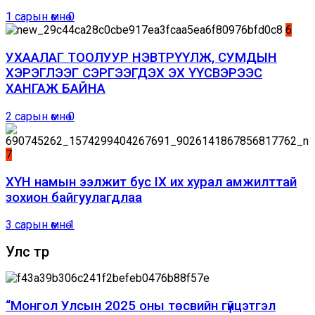
1 сарын өмнө
0
6
УХААЛАГ ТООЛУУР НЭВТРҮҮЛЖ, СУМДЫН
ХЭРЭГЛЭЭГ СЭРГЭЭГДЭХ ЭХ ҮҮСВЭРЭЭС
ХАНГАЖ БАЙНА
2 сарын өмнө
0
7
ХҮН намын ээлжит бус IX их хурал амжилттай
зохион байгуулагдлаа
3 сарын өмнө
1
Улс төр
“Монгол Улсын 2025 оны төсвийн гүйцэтгэл