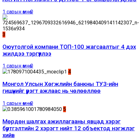
1 сарын өмнө
0
3
Оюутолгой компани ТОП-100 жагсаалтыг 4 дэх
жилдээ тэргүүллээ
1 сарын өмнө
0
4
Монгол Улсын Хөгжлийн банкны ТУЗ-ийн
гишүүнийг үүрэгт ажлаас нь чөлөөллөө
1 сарын өмнө
0
5
Мөрдөн шалгах ажиллагааны явцад хэрэг
бүртгэлтийн 2 хэрэгт нийт 12 объектод нэгжлэг
хийв