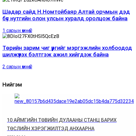
Шадар сайд Н.Номтойбаяр Алтай орчмын дэд
бүс нутгийн олон улсын хуралд оролцож байна
1 сарын өмнө
0
Төрийн зарим чиг үүргийг мэргэжлийн холбоодод
шилжүүлэх бэлтгэж ажил хийгдэж байна
2 сарын өмнө
0
Нийгэм
10 АЙМГИЙН ТӨВИЙН ДУЛААНЫ СТАНЦ БАРИХ
ТӨСЛИЙН ХЭРЭГЖИЛТЭД АНХААРНА