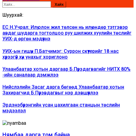
Хайх:
Шуурхай:
ЕС Н.Учрал: Илүү олон жил төлсөн нь илүү өндөр тэтгэвэр
авдаг шударга тогтолцоо руу шилжих хуулийн төслийг
УИХ-д өргөн мэдүүлнэ
УИХ-ын гишүүн П.Батчимэг: Суррон скүүтерийг 18 нас
хүрээгүй хүн унахыг хориглоно
Улаанбаатар хотын даргаар Б.Пүрэдагвагийг НИТХ 80%
-ийн саналаар дэмжлээ
Нийслэлийн Засаг дарга бөгөөд Улаанбаатар хотын
Захирагчид Б.Пүрэвдагвыг нэр дэвшүүллээ
Эрдэнэбүрэнгийн усан цахилгаан станцын төслийн
мэдээлэл
Нямбаа дарга том байна