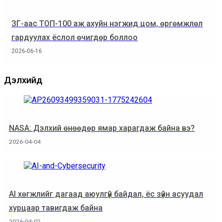
ЗГ-аас ТОП-100 аж ахуйн нэгжид цом, өргөмжлөл
гардуулах ёслол өчигдөр боллоо
2026-06-16
Дэлхийд
NASA: Дэлхий өнөөдөр ямар харагдаж байна вэ?
2026-04-04
AI хөгжлийг дагаад аюулгүй байдал, ёс зүйн асуудал
хурцаар тавигдаж байна
2026-04-02