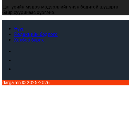
Цаг үеийн мэдээ мэдээллийг үнэн бодитой шударга
байр сууринаас хүргэнэ.
Нүүр
Редакцийн бодлого
Холбоо барих
Facebook
x
Youtube
darga.mn © 2025-2026