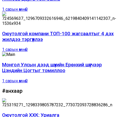
1 сарын өмнө
0
Оюутолгой компани ТОП-100 жагсаалтыг 4 дэх
жилдээ тэргүүллээ
1 сарын өмнө
0
Монгол Улсын дээд шүүхийн Ерөнхий шүүгчээр
Цэндийн Цогтыг томиллоо
1 сарын өмнө
0
#анхаар
Оюутолгой ХХК: Уриалга