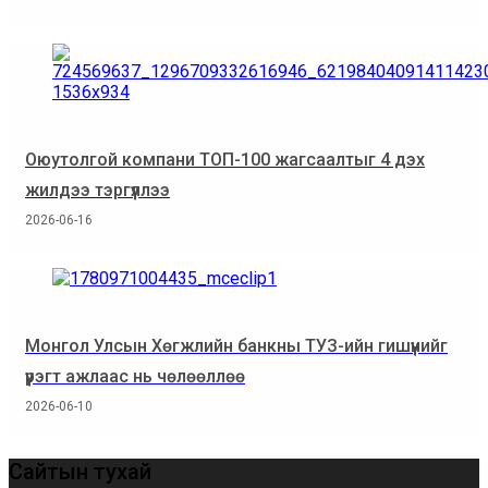
Оюутолгой компани ТОП-100 жагсаалтыг 4 дэх
жилдээ тэргүүллээ
2026-06-16
Монгол Улсын Хөгжлийн банкны ТУЗ-ийн гишүүнийг
үүрэгт ажлаас нь чөлөөллөө
2026-06-10
Сайтын тухай