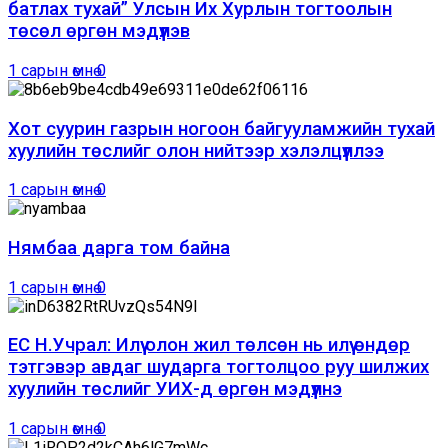
батлах тухай” Улсын Их Хурлын тогтоолын
төсөл өргөн мэдүүлэв
1 сарын өмнө
0
Хот суурин газрын ногоон байгууламжийн тухай
хуулийн төслийг олон нийтээр хэлэлцүүллээ
1 сарын өмнө
0
Нямбаа дарга том байна
1 сарын өмнө
0
ЕС Н.Учрал: Илүү олон жил төлсөн нь илүү өндөр
тэтгэвэр авдаг шударга тогтолцоо руу шилжих
хуулийн төслийг УИХ-д өргөн мэдүүлнэ
1 сарын өмнө
0