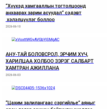
“Хүүхэд хамгааллын тогтолцоонд
анхаарах зарим асуудал” сэдэвт
хэлэлцүүлэг боллоо
2026-06-10
АНУ-ТАЙ БОЛОВСРОЛ, ЭРЧИМ ХҮЧ,
ХАРИЛЦАА ХОЛБОО ЗЭРЭГ САЛБАРТ
ХАМТРАН АЖИЛЛАНА
2026-06-03
“Цахим залилангаас сэргийлье” аяныг