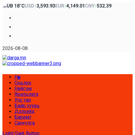
Skip
UB 18°C
USD
3,593.93
EUR
4,149.01
CNY
532.39
☁
↑
↑
↑
to
content
Facebook
x
Youtube
2026-08-08
Primary
Нүүр
Menu
Онцлох
Нийгэм
Ярилцлага
Улс төр
Байр суурь
Дэлхийд
Баримт
Сануулга
Light/Dark Button