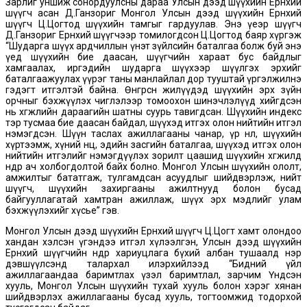
Зарлиг уншиж сонордуулсны дараа Улсын дээд шүүхийн Ерөнхий
шүүгч асан Д.Ганзориг Монгол Улсын дээд шүүхийн Ерөнхий
шүүгч Ц.Цогтод шүүхийн тамгыг гардуулав. Энэ үеэр шүүгч
Д.Ганзориг Ерөнхий шүүгчээр томилогдсон Ц.Цогтод баяр хүргэж
“Шударга шүүх ардчиллын үнэт зүйлсийн баталгаа болж буй энэ
үед шүүхийн бие даасан, шүүгчийн хараат бус байдлыг
хамгаалах, иргэдийн шударга шүүхээр шүүлгэх эрхийг
баталгаажуулах үүрэг таны манлайлал дор тууштай үргэлжилнэ
гэдэгт итгэлтэй байна. Өнгөрсөн жилүүдэд шүүхийн эрх зүйн
орчныг бэхжүүлэх чиглэлээр томоохон шинэчлэлүүд хийгдсэн
нь хөгжлийн дараагийн шатны суурь тавигдсан. Шүүхийн индекс
тэр тусмаа бие даасан байдал, шүүхэд итгэх олон нийтийн итгэл
нэмэгдсэн. Шүүн таслах ажиллагааны чанар, үр нөлөө, шүүхийн
хүртээмж, хүний нөөц, эдийн засгийн баталгаа, шүүхэд итгэх олон
нийтийн итгэлийг нэмэгдүүлэх зорилт цаашид шүүхийн хөгжилд
өндөр ач холбогдолтой байх болно. Монгол Улсын шүүхийн ололт,
амжилтыг бататгаж, тулгамдсан асуудлыг шийдвэрлэж, нийт
шүүгч, шүүхийн захиргааны ажилтнууд болон бусад
байгууллагатай хамтран ажиллаж, шүүх эрх мэдлийг улам
бэхжүүлэхийг хүсье” гэв.
Монгол Улсын дээд шүүхийн Ерөнхий шүүгч Ц.Цогт хамт олондоо
хандан хэлсэн үгэндээ итгэл хүлээлгэн, Улсын дээд шүүхийн
Ерөнхий шүүгчийн өндөр хариуцлага бүхий албан тушаалд нэр
дэвшүүлсэнд талархал илэрхийлээд “Бидний үйл
ажиллагаандаа баримтлах үзэл баримтлал, зарчим Үндсэн
хууль, Монгол Улсын шүүхийн тухай хууль болон хэрэг хянан
шийдвэрлэх ажиллагааны бусад хууль, тогтоомжид тодорхой