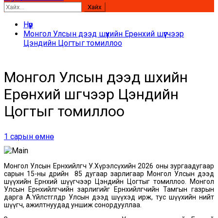
Хайх:
Нүүр
Монгол Улсын дээд шүүхийн Ерөнхий шүүгчээр
Цэндийн Цогтыг томиллоо
Монгол Улсын дээд шүүхийн
Ерөнхий шүүгчээр Цэндийн
Цогтыг томиллоо
1 сарын өмнө
Монгол Улсын Ерөнхийлөгч У.Хүрэлсүхийн 2026 оны зургаадугаар
сарын 15-ны өдрийн 85 дугаар зарлигаар Монгол Улсын дээд
шүүхийн Ерөнхий шүүгчээр Цэндийн Цогтыг томиллоо. Монгол
Улсын Ерөнхийлөгчийн зарлигийг Ерөнхийлөгчийн Тамгын газрын
дарга А.Үйлстөгөлдөр Улсын дээд шүүхэд ирж, тус шүүхийн нийт
шүүгч, ажилтнуудад уншиж сонордууллаа.