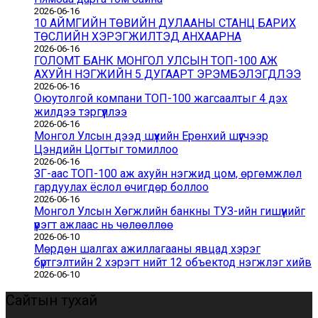
2026-06-16
10 АЙМГИЙН ТӨВИЙН ДУЛААНЫ СТАНЦ БАРИХ
ТӨСЛИЙН ХЭРЭГЖИЛТЭД АНХААРНА
2026-06-16
ГОЛОМТ БАНК МОНГОЛ УЛСЫН ТОП-100 АЖ
АХУЙН НЭГЖИЙН 5 ДУГААРТ ЭРЭМБЭЛЭГДЛЭЭ
2026-06-16
Оюутолгой компани ТОП-100 жагсаалтыг 4 дэх
жилдээ тэргүүллээ
2026-06-16
Монгол Улсын дээд шүүхийн Ерөнхий шүүгчээр
Цэндийн Цогтыг томиллоо
2026-06-16
ЗГ-аас ТОП-100 аж ахуйн нэгжид цом, өргөмжлөл
гардуулах ёслол өчигдөр боллоо
2026-06-16
Монгол Улсын Хөгжлийн банкны ТУЗ-ийн гишүүнийг
үүрэгт ажлаас нь чөлөөллөө
2026-06-10
Мөрдөн шалгах ажиллагааны явцад хэрэг
бүртгэлтийн 2 хэрэгт нийт 12 объектод нэгжлэг хийв
2026-06-10
Сайтын тухай