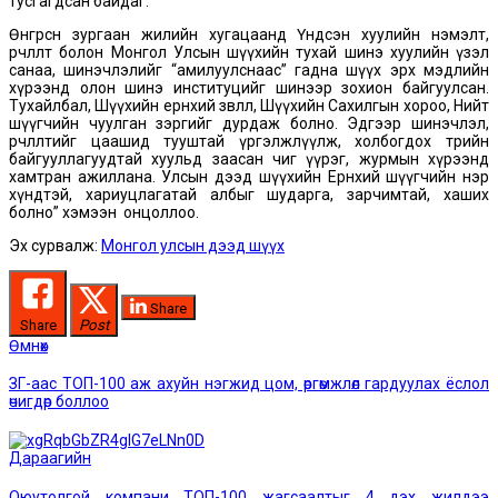
тусгагдсан байдаг.
Өнгөрсөн зургаан жилийн хугацаанд Үндсэн хуулийн нэмэлт,
өөрчлөлт болон Монгол Улсын шүүхийн тухай шинэ хуулийн үзэл
санаа, шинэчлэлийг “амилуулснаас” гадна шүүх эрх мэдлийн
хүрээнд олон шинэ институцийг шинээр зохион байгуулсан.
Тухайлбал, Шүүхийн ерөнхий зөвлөл, Шүүхийн Сахилгын хороо, Нийт
шүүгчийн чуулган зэргийг дурдаж болно. Эдгээр шинэчлэл,
өөрчлөлтийг цаашид тууштай үргэлжлүүлж, холбогдох төрийн
байгууллагуудтай хуульд заасан чиг үүрэг, журмын хүрээнд
хамтран ажиллана. Улсын дээд шүүхийн Ерөнхий шүүгчийн нэр
хүндтэй, хариуцлагатай албыг шударга, зарчимтай, хаших
болно” хэмээн онцоллоо.
Эх сурвалж:
Монгол улсын дээд шүүх
Share
Share
Post
Post
Өмнөх
Өмнөх
мэдээ:
navigation
ЗГ-аас ТОП-100 аж ахуйн нэгжид цом, өргөмжлөл гардуулах ёслол
өчигдөр боллоо
Дараагийн
Дараагийн
мэдээ:
Оюутолгой компани ТОП-100 жагсаалтыг 4 дэх жилдээ