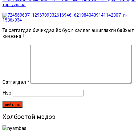
тэргүүллээ
Та сэтгэгдэл бичихдээ ёс бус үг хэллэг ашиглахгүй байхыг
хичээнэ үү!
Сэтгэгдэл
*
Нэр
Холбоотой мэдээ