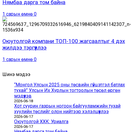
Нямбаа дарга том байна
1 сарын өмнө
0
Оюутолгой компани ТОП-100 жагсаалтыг 4 дэх
жилдээ тэргүүллээ
1 сарын өмнө
0
Шинэ мэдээ
“Монгол Улсын 2025 оны төсвийн гүйцэтгэл батлах
тухай” Улсын Их Хурлын тогтоолын төсөл өргөн
мэдүүлэв
2026-06-18
Хот суурин газрын ногоон байгууламжийн тухай
хуулийн төслийг олон нийтээр хэлэлцүүллээ
2026-06-17
Оюутолгой ХХК: Уриалга
2026-06-17
Нямбаа дарга том байна