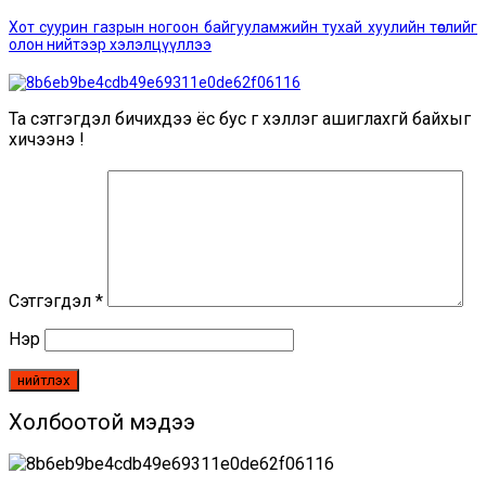
мэдээ:
navigation
Хот суурин газрын ногоон байгууламжийн тухай хуулийн төслийг
олон нийтээр хэлэлцүүллээ
Та сэтгэгдэл бичихдээ ёс бус үг хэллэг ашиглахгүй байхыг
хичээнэ үү!
Сэтгэгдэл
*
Нэр
Холбоотой мэдээ