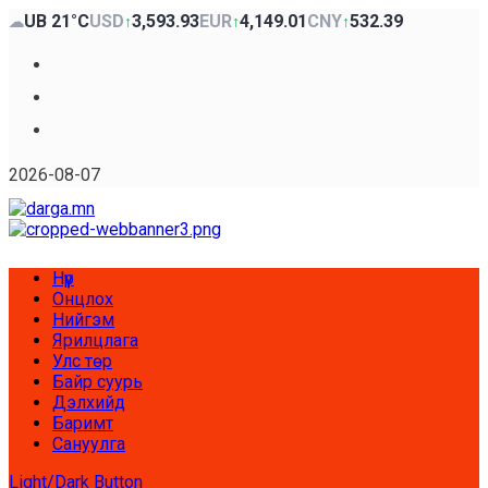
Skip
UB 21°C
USD
3,593.93
EUR
4,149.01
CNY
532.39
☁
↑
↑
↑
to
content
Facebook
x
Youtube
2026-08-07
Primary
Нүүр
Menu
Онцлох
Нийгэм
Ярилцлага
Улс төр
Байр суурь
Дэлхийд
Баримт
Сануулга
Light/Dark Button