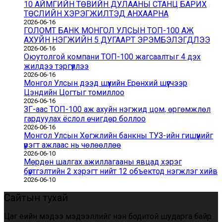
10 АЙМГИЙН ТӨВИЙН ДУЛААНЫ СТАНЦ БАРИХ
ТӨСЛИЙН ХЭРЭГЖИЛТЭД АНХААРНА
2026-06-16
ГОЛОМТ БАНК МОНГОЛ УЛСЫН ТОП-100 АЖ
АХУЙН НЭГЖИЙН 5 ДУГААРТ ЭРЭМБЭЛЭГДЛЭЭ
2026-06-16
Оюутолгой компани ТОП-100 жагсаалтыг 4 дэх
жилдээ тэргүүллээ
2026-06-16
Монгол Улсын дээд шүүхийн Ерөнхий шүүгчээр
Цэндийн Цогтыг томиллоо
2026-06-16
ЗГ-аас ТОП-100 аж ахуйн нэгжид цом, өргөмжлөл
гардуулах ёслол өчигдөр боллоо
2026-06-16
Монгол Улсын Хөгжлийн банкны ТУЗ-ийн гишүүнийг
үүрэгт ажлаас нь чөлөөллөө
2026-06-10
Мөрдөн шалгах ажиллагааны явцад хэрэг
бүртгэлтийн 2 хэрэгт нийт 12 объектод нэгжлэг хийв
2026-06-10
Сайтын тухай
Цаг үеийн мэдээ мэдээллийг үнэн бодитой шударга байр