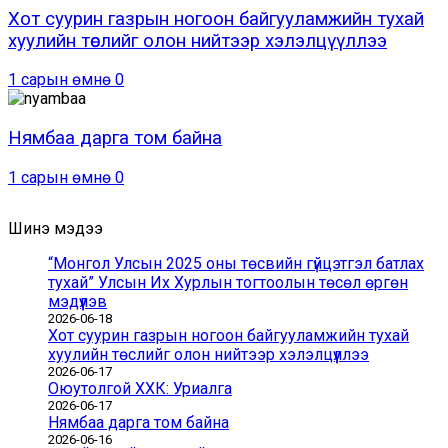
Хот суурин газрын ногоон байгууламжийн тухай
хуулийн төслийг олон нийтээр хэлэлцүүллээ
1 сарын өмнө
0
Нямбаа дарга том байна
1 сарын өмнө
0
Шинэ мэдээ
“Монгол Улсын 2025 оны төсвийн гүйцэтгэл батлах
тухай” Улсын Их Хурлын тогтоолын төсөл өргөн
мэдүүлэв
2026-06-18
Хот суурин газрын ногоон байгууламжийн тухай
хуулийн төслийг олон нийтээр хэлэлцүүллээ
2026-06-17
Оюутолгой ХХК: Уриалга
2026-06-17
Нямбаа дарга том байна
2026-06-16