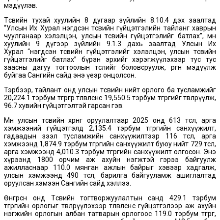
мэдүүлэв.
Төсвийн тухай хуулийн 8 дугаар зүйлийн 8.10.4 дэх заалтад
“Улсын Их Хурал нэгдсэн төсвийн гүйцэтгэлийн тайланг хаврын
чуулганаар хэлэлцэн, улсын төсвийн гүйцэтгэлийг батлах”, мөн
хуулийн 9 дүгээр зүйлийн 9.1.3 дахь заалтад Улсын Их
Хурал “нэгдсэн төсвийн гүйцэтгэлийг хэлэлцэн, улсын төсвийн
гүйцэтгэлийг батлах” бүрэн эрхийг хэрэгжүүлэхээр тус тус
заасны дагуу тогтоолын төслийг боловсруулж, өргөн мэдүүлж
буйгаа Сангийн сайд энэ үеэр онцолсон.
Тэрбээр, тайлант онд улсын төсвийн нийт орлого ба тусламжийг
20,224.1 тэрбум төгрөгөөр төлөвлөснөөс 19,550.5 тэрбум төгрөгийг төвлөрүүлж,
96.7 хувийн гүйцэтгэлтэй гарсан гэв.
Мөн улсын төсвийн хөрөнгө оруулалтаар 2025 онд 613 төсөл, арга
хэмжээний гүйцэтгэлд 2,135.4 тэрбум төгрөгийн санхүүжилт,
гадаадын зээл тусламжийн санхүүжилтээр 116 төсөл, арга
хэмжээнд 1,874.9 тэрбум төгрөгийн санхүүжилт буюу нийт 729 төсөл,
арга хэмжээнд 4,010.3 тэрбум төгрөгийн санхүүжилт олгосон. Энэ
хүрээнд 1800 орчим аж ахуйн нэгжтэй гэрээ байгуулж
ажилласнаар 110.0 мянган ажлын байрыг хэвээр хадгалж,
улсын хэмжээнд 490 төсөл, барилга байгууламж ашиглалтад
оруулсан хэмээн Сангийн сайд хэллээ.
Өнгөрсөн онд Төсвийн тогтворжуулалтын санд 429.1 тэрбум
төгрөгийн орлогыг төвлөрүүлэхээр төлөвлөснөөс гүйцэтгэлээр аж ахуйн
нэгжийн орлогын албан татварын орлогоос 119.0 тэрбум төгрөг,