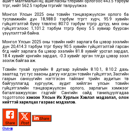
ашигт малтмалын нөөц ашигласны төлбөрийн орлогоос 443.5 тэрбум
төгрөг, нийт 562.5 тэрбум төгрөгийг төвлөрүүлжээ.
Монгол Улсын 2025 оны төсвийн тэнцвэржүүлсэн орлого ба
тусламжийн дүн 18,988.0 тэрбум төгрөгт хүрч, 95.9 хувийн
гүйцэтгэлтэй буюу төлөвлөгөөнөөс 807.0 тэрбум төгрөгөөр дутуу, өмнөх оны
гүйцэтгэлээс 1,101.2 тэрбум төгрөгөөр буюу 5.5 хувиар буурсан
үзүүлэлттэй байна.
Монгол Улсын 2025 оны төсвийн нийт зарлага ба цэвэр зээлийн
дүн 20,414.3 тэрбум төгрөг буюу 90.5 хувийн гүйцэтгэлтэй гарсан
бөгөөд нийт зарлага ба цэвэр зээлийн 81.8 хувийг урсгал зардал,
18.4 хувийг хөрөнгийн зардал, -0.3 хувийг эргэн төлөгдөх цэвэр зээл
эзэлж байгаа аж.
Төсвийн тухай хуулийн 8 дугаар зүйлийн 8.10.1, 8.10.2 дахь
заалтад тус тус заасны дагуу нэгдсэн төсвийн гүйцэтгэл, Засгийн
газрын санхүүгийн нэгтгэсэн тайланг төрийн аудитын төв
байгууллагад хүргүүлж, аудит хийлгэн улсын төсвийн
гүйцэтгэлийн тэнцвэржүүлсэн орлого, зарлагын хэмжээг
баталгаажуулсан гэдгийг Сангийн сайд танилцуулгадаа
тодотголоо
хэмээн Улсын Их Хурлын Хэвлэл мэдээлэл, олон
нийттэй харилцах газраас мэдээлэв.
Share
Share
Post
Post
Өмнөх
Өмнөх