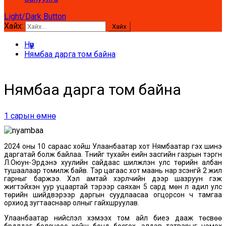
Light/Dark Button
Хайх:
Нүүр
Нямбаа дарга том байна
Нямбаа дарга том байна
1 сарын өмнө
2024 оны 10 сараас хойш Улаанбаатар хот Нямбаатар гэх шинэ
даргатай болж байлаа. Түүнийг тухайн үеийн засгийн газрын тэргүүн
Л.Оюун-Эрдэнэ хуулийн сайдаас шилжүүлэн улс төрийн албан
тушаалаар томилж байв. Тэр цагаас хот маань нар үзсэнгүй 2 жил
гарныг баржээ. Хэл амтай хэрүүлчийн дээр шазруун гэж
жигтэйхэн уур уцаартай тэрээр саяхан 5 сард мөн л адил улс
төрийн шийдвэрээр даргын суудлаасаа огцорсон ч тамгаа
орхиод зугтааснаар олныг гайхшруулав.
Улаанбаатар нийслэл хэмээх том айл биеэ дааж төсвөө
бүрдүүлдэг болсноос хойш бонд босгох, элдэв татварыг нэмэх