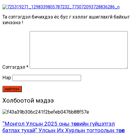
Та сэтгэгдэл бичихдээ ёс бус үг хэллэг ашиглахгүй байхыг
хичээнэ үү!
Сэтгэгдэл
*
Нэр
Холбоотой мэдээ
“Монгол Улсын 2025 оны төсвийн гүйцэтгэл
батлах тухай” Улсын Их Хурлын тогтоолын төсөл