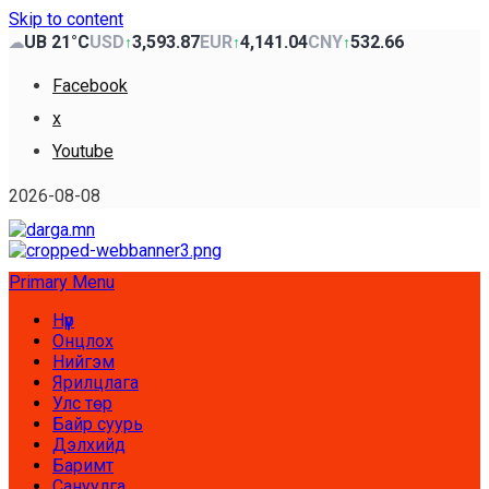
Skip to content
UB 21°C
USD
3,593.87
EUR
4,141.04
CNY
532.66
☁
↑
↑
↑
Facebook
x
Youtube
2026-08-08
Primary Menu
Нүүр
Онцлох
Нийгэм
Ярилцлага
Улс төр
Байр суурь
Дэлхийд
Баримт
Сануулга