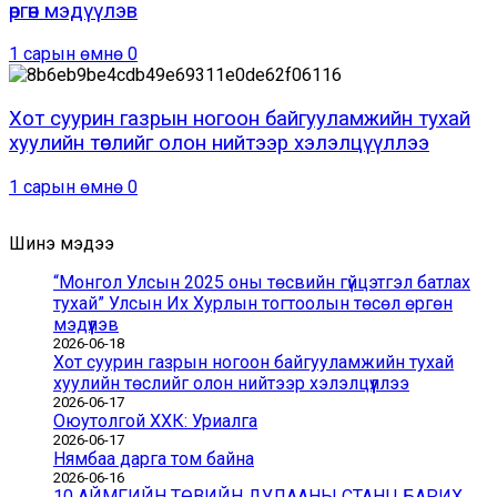
өргөн мэдүүлэв
1 сарын өмнө
0
Хот суурин газрын ногоон байгууламжийн тухай
хуулийн төслийг олон нийтээр хэлэлцүүллээ
1 сарын өмнө
0
Шинэ мэдээ
“Монгол Улсын 2025 оны төсвийн гүйцэтгэл батлах
тухай” Улсын Их Хурлын тогтоолын төсөл өргөн
мэдүүлэв
2026-06-18
Хот суурин газрын ногоон байгууламжийн тухай
хуулийн төслийг олон нийтээр хэлэлцүүллээ
2026-06-17
Оюутолгой ХХК: Уриалга
2026-06-17
Нямбаа дарга том байна
2026-06-16
10 АЙМГИЙН ТӨВИЙН ДУЛААНЫ СТАНЦ БАРИХ