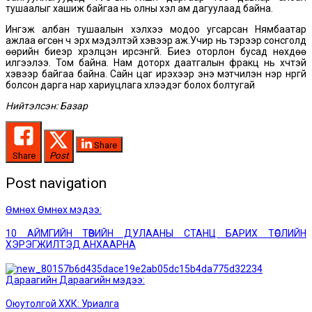
тушаалыг хашиж байгаа нь олны хэл ам дагуулаад байна.
Ингэж албан тушаалын хэлхээ модоо угсарсан Нямбаатар
ажлаа өгсөн ч эрх мэдэлтэй хэвээр аж.Учир нь тэрээр сонсголд
өөрийн биеэр хүрэлцэн ирсэнгүй. Биеэ оторлон бусад нөхдөө
илгээлээ. Том байна. Нам доторх даатгалын фракц нь хүчтэй
хэвээр байгаа байна. Сайн цаг ирэхээр энэ мэтчилэн нэр нүүргүй
болсон дарга нар хариуцлага хүлээдэг болох болтугай
Нийтэлсэн: Базар
Share
Share
Post
Post navigation
Өмнөх
Өмнөх мэдээ:
10 АЙМГИЙН ТӨВИЙН ДУЛААНЫ СТАНЦ БАРИХ ТӨСЛИЙН
ХЭРЭГЖИЛТЭД АНХААРНА
Дараагийн
Дараагийн мэдээ:
Оюутолгой ХХК: Уриалга