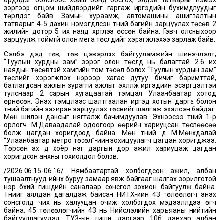
зэргээр огцом шийдвэрүүдийг гаргаж иргэдийн бухимдлуудыг
төрүүлдэг байв. Замын хураамж, автомашины ашиглалтын
татварыг 4-5 дахин нэмэгдүүлсэн түүний багийн зарцуулах төсөв 2
жилийн дотор 5 их наяд хүртлээ өссөн байна. Гэвч олсныхоор
зарцуулж тоймгүй олон мега төслүүдийг хэрэгжүүлэхээ зарлаж байв.
Сэлбэ дэд төв, төв цэвэрлэх байгууламжийн шинэчлэлт,
“Туулын хурдны зам” зэрэг олон төслүүд нь балагтай. 2.6 их
наядын төсөвтэй хамгийн том төсөл болох “Туулын хурдын зам”
төслийг хэрэгжүүлэх нэрээр хагас дутуу бичиг баримттай,
батлагдсан ажлын зураггүй ажлыг эхлүүлж иргэдийн эсэргүүцэлтэй
тулснаар 2 сарын хугацаатай тэмцэл Улаанбаатар хотод
өрнөсөн. Энэхүү тэмцлээс шалтгаалан иргэд хотын дарга болон
түүний багийн захиран зарцуулах төсвийг шалгаж эхэлсэн байдаг.
Мөн шилэн дансыг нягталж бачимдуулав. Эхнээсээ түүний 1-р
орлогч. М.Даваадалай одоогоор өөрийн хариуцсан төслөөсөө
болж цагдан хоригдоод байна. Мөн түүний дүү М.Мөнхдалай
“Улаанбаатар метро төсөл”-ийн зохицуулагч цагдан хоригджээ.
Төрсөн ах дүү хоёр нэг даргын дор ажил хариуцаж цагдан
хоригдсон анхны тохиолдол болов.
/2026.06.15-06.16/ Нямбаатартай холбогдсон ажил, албан
тушаалтнууд ийнхүү буруу замаар явж байгааг шалгах зорилготой
нэр бүхий гишүүдийн саналаар сонсгол зохион байгуулж байна.
Түүнийг аялдан дагалдаж байсан НИТХ-ийн 43 төлөөлөгч энэхүү
сонсголд чих нь халууцан очиж холбогдох мэдээллүүдээ өгч
байна. 45 төлөөлөгчийн 43 нь Нийслэлийн харъяаны нийтийн
байгууллагуудад ТУЗ-ын гишүүн даргаар 106 давхар албан