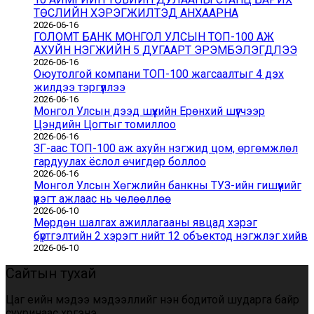
ТӨСЛИЙН ХЭРЭГЖИЛТЭД АНХААРНА
2026-06-16
ГОЛОМТ БАНК МОНГОЛ УЛСЫН ТОП-100 АЖ
АХУЙН НЭГЖИЙН 5 ДУГААРТ ЭРЭМБЭЛЭГДЛЭЭ
2026-06-16
Оюутолгой компани ТОП-100 жагсаалтыг 4 дэх
жилдээ тэргүүллээ
2026-06-16
Монгол Улсын дээд шүүхийн Ерөнхий шүүгчээр
Цэндийн Цогтыг томиллоо
2026-06-16
ЗГ-аас ТОП-100 аж ахуйн нэгжид цом, өргөмжлөл
гардуулах ёслол өчигдөр боллоо
2026-06-16
Монгол Улсын Хөгжлийн банкны ТУЗ-ийн гишүүнийг
үүрэгт ажлаас нь чөлөөллөө
2026-06-10
Мөрдөн шалгах ажиллагааны явцад хэрэг
бүртгэлтийн 2 хэрэгт нийт 12 объектод нэгжлэг хийв
2026-06-10
Сайтын тухай
Цаг үеийн мэдээ мэдээллийг үнэн бодитой шударга байр
сууринаас хүргэнэ.