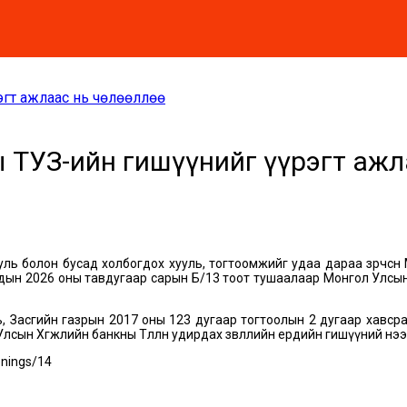
эгт ажлаас нь чөлөөллөө
УЗ-ийн гишүүнийг үүрэгт ажлаас 
ь болон бусад холбогдох хууль, тогтоомжийг удаа дараа зөрчсөн Мо
йдын 2026 оны тавдугаар сарын Б/13 тоот тушаалаар Монгол Улсын Х
 Засгийн газрын 2017 оны 123 дугаар тогтоолын 2 дугаар хавсрал
лсын Хөгжлийн банкны Төлөөлөн удирдах зөвлөлийн ердийн гишүүний н
nings/14