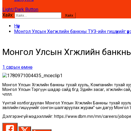
Light/Dark Button
Хайх:
Нүүр
Монгол Улсын Хөгжлийн банкны ТУЗ-ийн гишүүнийг үүр
Монгол Улсын Хөгжлийн банкны Т
1 сарын өмнө
Монгол Улсын Хөгжлийн банкны тухай хууль, Компанийн тухай хуул
Монгол Улсын Тэргүүн шадар сайд бөгөөд Эдийн засаг, хөгжлийн са
чөлөөллөө.
Үүнтэй холбогдуулан Монгол Улсын Хөгжлийн Банкны тухай хууль,
зөвлөлийн гишүүнийг сонгон шалгаруулах журам”-ын дагуу Монгол У
Дэлгэрэнгүй мэдээллийг: https://www.dbm.mn/mn/careers/jobope