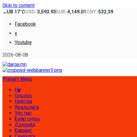
Skip to content
UB 17°C
USD
3,593.93
EUR
4,149.01
CNY
532.39
☁
↑
↑
↑
Facebook
x
Youtube
2026-08-08
Primary Menu
Нүүр
Онцлох
Нийгэм
Ярилцлага
Улс төр
Байр суурь
Дэлхийд
Баримт
Сануулга