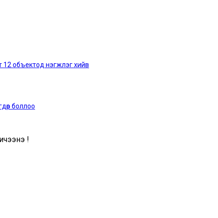
т 12 объектод нэгжлэг хийв
гдөр боллоо
чээнэ үү!