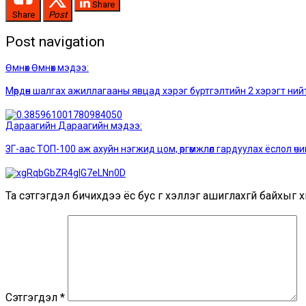
Share
Share
Post
Post navigation
Өмнөх
Өмнөх мэдээ:
Мөрдөн шалгах ажиллагааны явцад хэрэг бүртгэлтийн 2 хэрэгт ний
Дараагийн
Дараагийн мэдээ:
ЗГ-аас ТОП-100 аж ахуйн нэгжид цом, өргөмжлөл гардуулах ёслол өчи
Та сэтгэгдэл бичихдээ ёс бус үг хэллэг ашиглахгүй байхыг хи
Сэтгэгдэл
*