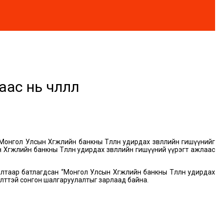
нь чөлөөллөө
нгол Улсын Хөгжлийн банкны Төлөөлөн удирдах зөвлөлийн гишүүнийг
өгжлийн банкны Төлөөлөн удирдах зөвлөлийн гишүүний үүрэгт ажлаас
таар батлагдсан “Монгол Улсын Хөгжлийн банкны Төлөөлөн удирдах
ээлттэй сонгон шалгаруулалтыг зарлаад байна.