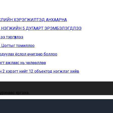
ӨСЛИЙН ХЭРЭГЖИЛТЭД АНХААРНА
Н НЭГЖИЙН 5 ДУГААРТ ЭРЭМБЭЛЭГДЛЭЭ
э тэргүүллээ
н Цогтыг томиллоо
рдуулах ёслол өчигдөр боллоо
эгт ажлаас нь чөлөөллөө
 2 хэрэгт нийт 12 объектод нэгжлэг хийв
ринаас хүргэнэ.