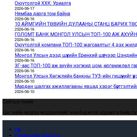
Оюутолгой ХХК: Уриалга
2026-06-17
Нямбаа дарга том байна
2026-06-16
10 АЙМГИЙН ТӨВИЙН ДУЛААНЫ СТАНЦ БАРИХ Т
2026-06-16
ГОЛОМТ БАНК МОНГОЛ УЛСЫН ТОП-100 АЖ АХУЙ
2026-06-16
Оюутолгой компани ТОП-100 жагсаалтыг 4 дэх жилдэ
2026-06-16
Монгол Улсын дээд шүүхийн Ерөнхий шүүгчээр Цэндий
2026-06-16
ЗГ-аас ТОП-100 аж ахуйн нэгжид цом, өргөмжлөл га
2026-06-16
Монгол Улсын Хөгжлийн банкны ТУЗ-ийн гишүүнийг үүр
2026-06-10
Мөрдөн шалгах ажиллагааны явцад хэрэг бүртгэлтийн
2026-06-10
Сайтын тухай
Цаг үеийн мэдээ мэдээллийг үнэн бодитой шударга байр суу
Нүүр
Редакцийн бодлого