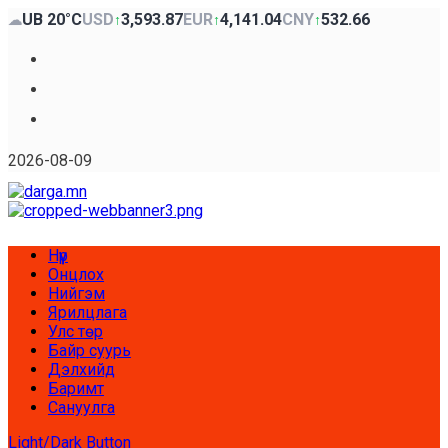
Skip
UB 20°C
USD
3,593.87
EUR
4,141.04
CNY
532.66
☁
↑
↑
↑
to
content
Facebook
x
Youtube
2026-08-09
Primary
Нүүр
Menu
Онцлох
Нийгэм
Ярилцлага
Улс төр
Байр суурь
Дэлхийд
Баримт
Сануулга
Light/Dark Button