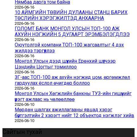
Нямбаа дарга том байна
2026-06-16
10 АЙМГИЙН ТӨВИЙН ДУЛААНЫ СТАНЦ БАРИХ
ТӨСЛИЙН ХЭРЭГЖИЛТЭД АНХААРНА
2026-06-16
ГОЛОМТ БАНК МОНГОЛ УЛСЫН ТОП-100 АЖ
АХУЙН НЭГЖИЙН 5 ДУГААРТ ЭРЭМБЭЛЭГДЛЭЭ
2026-06-16
Оюутолгой компани ТОП-100 жагсаалтыг 4 дэх
жилдээ тэргүүллээ
2026-06-16
Монгол Улсын дээд шүүхийн Ерөнхий шүүгчээр
Цэндийн Цогтыг томиллоо
2026-06-16
ЗГ-аас ТОП-100 аж ахуйн нэгжид цом, өргөмжлөл
гардуулах ёслол өчигдөр боллоо
2026-06-16
Монгол Улсын Хөгжлийн банкны ТУЗ-ийн гишүүнийг
үүрэгт ажлаас нь чөлөөллөө
2026-06-10
Мөрдөн шалгах ажиллагааны явцад хэрэг
бүртгэлтийн 2 хэрэгт нийт 12 объектод нэгжлэг хийв
2026-06-10
Сайтын тухай