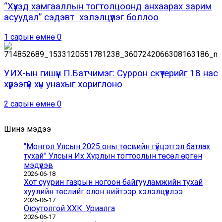
“Хүүхэд хамгааллын тогтолцоонд анхаарах зарим
асуудал” сэдэвт хэлэлцүүлэг боллоо
1 сарын өмнө
0
УИХ-ын гишүүн П.Батчимэг: Суррон скүүтерийг 18 нас
хүрээгүй хүн унахыг хориглоно
2 сарын өмнө
0
Шинэ мэдээ
“Монгол Улсын 2025 оны төсвийн гүйцэтгэл батлах
тухай” Улсын Их Хурлын тогтоолын төсөл өргөн
мэдүүлэв
2026-06-18
Хот суурин газрын ногоон байгууламжийн тухай
хуулийн төслийг олон нийтээр хэлэлцүүллээ
2026-06-17
Оюутолгой ХХК: Уриалга
2026-06-17