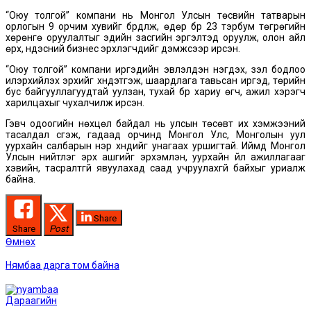
“Оюу толгой” компани нь Монгол Улсын төсвийн татварын
орлогын 9 орчим хувийг бүрдүүлж, өдөр бүр 23 тэрбум төгрөгийн
хөрөнгө оруулалтыг эдийн засгийн эргэлтэд оруулж, олон айл
өрх, үндэсний бизнес эрхлэгчдийг дэмжсээр ирсэн.
“Оюу толгой” компани иргэдийн эвлэлдэн нэгдэх, үзэл бодлоо
илэрхийлэх эрхийг хүндэтгэж, шаардлага тавьсан иргэд, төрийн
бус байгууллагуудтай уулзан, тухай бүр хариу өгч, ажил хэрэгч
харилцахыг чухалчилж ирсэн.
Гэвч одоогийн нөхцөл байдал нь улсын төсөвт их хэмжээний
тасалдал үүсгэж, гадаад орчинд Монгол Улс, Монголын уул
уурхайн салбарын нэр хүндийг унагаах уршигтай. Иймд Монгол
Улсын нийтлэг эрх ашгийг эрхэмлэн, уурхайн үйл ажиллагааг
хэвийн, тасралтгүй явуулахад саад учруулахгүй байхыг уриалж
байна.
Share
Share
Post
Post
Өмнөх
Өмнөх
мэдээ:
navigation
Нямбаа дарга том байна
Дараагийн
Дараагийн