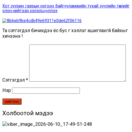
мэдээ:
Хот суурин газрын ногоон байгууламжийн тухай хуулийн төслийг
олон нийтээр хэлэлцүүллээ
Та сэтгэгдэл бичихдээ ёс бус үг хэллэг ашиглахгүй байхыг
хичээнэ үү!
Сэтгэгдэл
*
Нэр
Холбоотой мэдээ