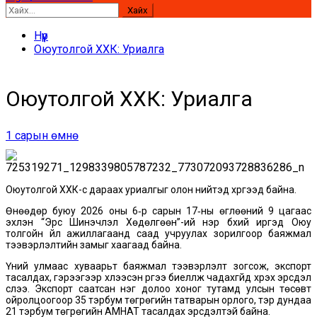
Хайх:
Нүүр
Оюутолгой ХХК: Уриалга
Оюутолгой ХХК: Уриалга
1 сарын өмнө
Оюутолгой ХХК-с дараах уриалгыг олон нийтэд хүргээд байна.
Өнөөдөр буюу 2026 оны 6‑р сарын 17‑ны өглөөний 9 цагаас
эхлэн “Эрс Шинэчлэл Хөдөлгөөн”-ий нэр бүхий иргэд Оюу
толгойн үйл ажиллагаанд саад учруулах зорилгоор баяжмал
тээвэрлэлтийн замыг хаагаад байна.
Үүний улмаас хуваарьт баяжмал тээвэрлэлт зогсож, экспорт
тасалдах, гэрээгээр хүлээсэн үүргээ биелүүлж чадахгүйд хүрэх эрсдэл
үүслээ. Экспорт саатсан нэг долоо хоног тутамд улсын төсөвт
ойролцоогоор 35 тэрбум төгрөгийн татварын орлого, тэр дундаа
21 тэрбум төгрөгийн АМНАТ тасалдах эрсдэлтэй байна.