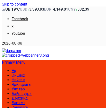
Skip to content
UB 19°C
USD
3,593.93
EUR
4,149.01
CNY
532.39
☁
↑
↑
↑
Facebook
x
Youtube
2026-08-08
Primary Menu
Нүүр
Онцлох
Нийгэм
Ярилцлага
Улс төр
Байр суурь
Дэлхийд
Баримт
Сануулга