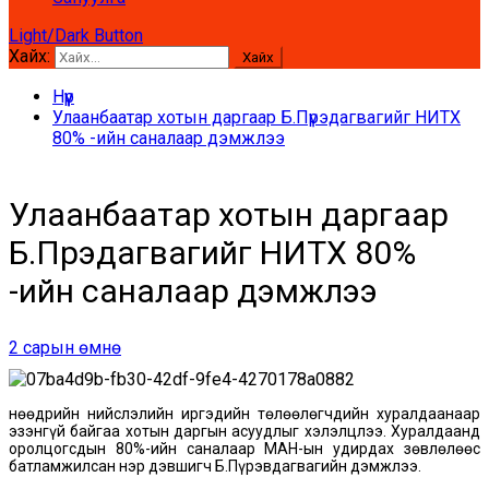
Light/Dark Button
Хайх:
Нүүр
Улаанбаатар хотын даргаар Б.Пүрэдагвагийг НИТХ
80% -ийн саналаар дэмжлээ
Улаанбаатар хотын даргаар
Б.Пүрэдагвагийг НИТХ 80%
-ийн саналаар дэмжлээ
2 сарын өмнө
Өнөөдрийн нийслэлийн иргэдийн төлөөлөгчдийн хуралдаанаар
эзэнгүй байгаа хотын даргын асуудлыг хэлэлцлээ. Хуралдаанд
оролцогсдын 80%-ийн саналаар МАН-ын удирдах зөвлөлөөс
батламжилсан нэр дэвшигч Б.Пүрэвдагвагийн дэмжлээ.