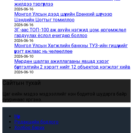
жилдээ тэргүүллээ
2026-06-16
Монгол Улсын дээд шүүхийн Ерөнхий шүүгчээр
Цэндийн Цогтыг томиллоо
2026-06-16
ЗГ-аас ТОП-100 аж ахуйн нэгжид цом, өргөмжлөл
гардуулах ёслол өчигдөр боллоо
2026-06-16
Монгол Улсын Хөгжлийн банкны ТУЗ-ийн гишүүнийг
үүрэгт ажлаас нь чөлөөллөө
2026-06-10
Мөрдөн шалгах ажиллагааны явцад хэрэг
бүртгэлтийн 2 хэрэгт нийт 12 объектод нэгжлэг хийв
2026-06-10
Сайтын тухай
Цаг үеийн мэдээ мэдээллийг үнэн бодитой шударга байр
сууринаас хүргэнэ.
Нүүр
Редакцийн бодлого
Холбоо барих