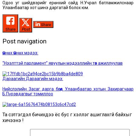
Одоо уг шийдвэрийг ерөнхий сайд Н.Учрал батламжилснаар
Улаанбаатар хот шинэ даргатай болох юм.
Share
Share
Post
Post navigation
Өмнөх
Өмнөх мэдээ:
“Нээлттэй парламент” явуулын мэдээллийн төв ажиллуулав
Дараагийн
Дараагийн мэдээ:
Нийслэлийн Засаг дарга бөгөөд Улаанбаатар хотын Захирагчаар
Б.Пүрэвдагвыг томиллоо
Та сэтгэгдэл бичихдээ ёс бус үг хэллэг ашиглахгүй байхыг
хичээнэ үү!