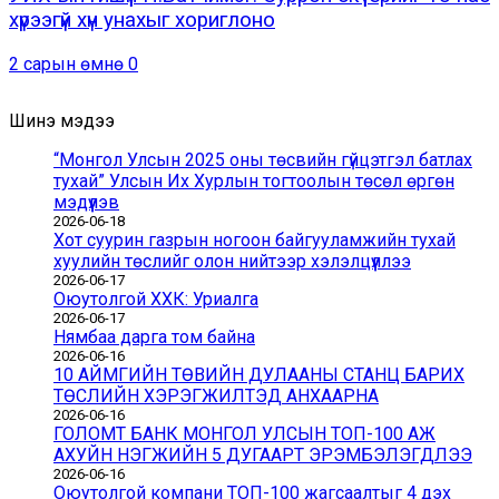
хүрээгүй хүн унахыг хориглоно
2 сарын өмнө
0
Шинэ мэдээ
“Монгол Улсын 2025 оны төсвийн гүйцэтгэл батлах
тухай” Улсын Их Хурлын тогтоолын төсөл өргөн
мэдүүлэв
2026-06-18
Хот суурин газрын ногоон байгууламжийн тухай
хуулийн төслийг олон нийтээр хэлэлцүүллээ
2026-06-17
Оюутолгой ХХК: Уриалга
2026-06-17
Нямбаа дарга том байна
2026-06-16
10 АЙМГИЙН ТӨВИЙН ДУЛААНЫ СТАНЦ БАРИХ
ТӨСЛИЙН ХЭРЭГЖИЛТЭД АНХААРНА
2026-06-16
ГОЛОМТ БАНК МОНГОЛ УЛСЫН ТОП-100 АЖ
АХУЙН НЭГЖИЙН 5 ДУГААРТ ЭРЭМБЭЛЭГДЛЭЭ
2026-06-16
Оюутолгой компани ТОП-100 жагсаалтыг 4 дэх