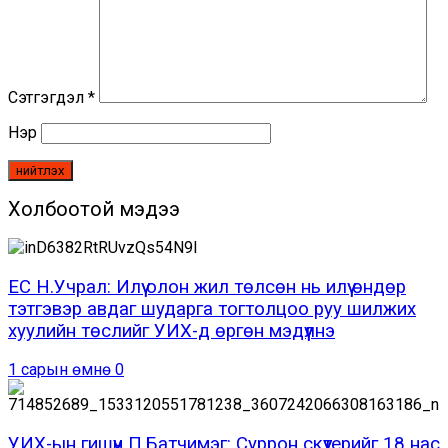
Сэтгэгдэл
*
Нэр
Холбоотой мэдээ
ЕС Н.Учрал: Илүү олон жил төлсөн нь илүү өндөр
тэтгэвэр авдаг шударга тогтолцоо руу шилжих
хуулийн төслийг УИХ-д өргөн мэдүүлнэ
1 сарын өмнө
0
УИХ-ын гишүүн П.Батчимэг: Суррон скүүтерийг 18 нас