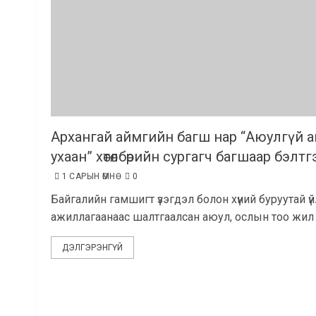
Архангай аймгийн багш нар “Аюулгүй 
ухаан” хөтөлбөрийн сургагч багшаар бэлт
1 САРЫН ӨМНӨ
0
Байгалийн гамшигт үзэгдэл болон хүний буруутай үй
ажиллагаанаас шалтгаалсан аюул, ослын тоо жил и
ДЭЛГЭРЭНГҮЙ