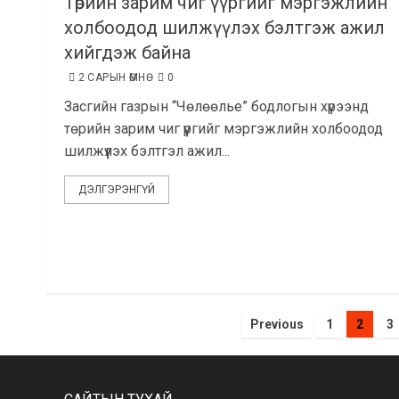
Төрийн зарим чиг үүргийг мэргэжлийн
холбоодод шилжүүлэх бэлтгэж ажил
хийгдэж байна
2 САРЫН ӨМНӨ
0
Засгийн газрын “Чөлөөлье” бодлогын хүрээнд
төрийн зарим чиг үүргийг мэргэжлийн холбоодод
шилжүүлэх бэлтгэл ажил...
ДЭЛГЭРЭНГҮЙ
Posts
Previous
1
2
3
pagination