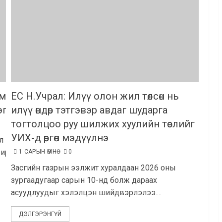
амьдрах
ЕС Н.Учрал: Илүү олон жил төлсөн нь
гэгдлээ
илүү өндөр тэтгэвэр авдаг шударга
тогтолцоо руу шилжих хуулийн төслийг
УИХ-д өргөн мэдүүлнэ
л
рэх...
1 САРЫН ӨМНӨ
0
Засгийн газрын ээлжит хуралдаан 2026 оны
зургаадугаар сарын 10-нд болж дараах
асуудлуудыг хэлэлцэн шийдвэрлэлээ....
ДЭЛГЭРЭНГҮЙ