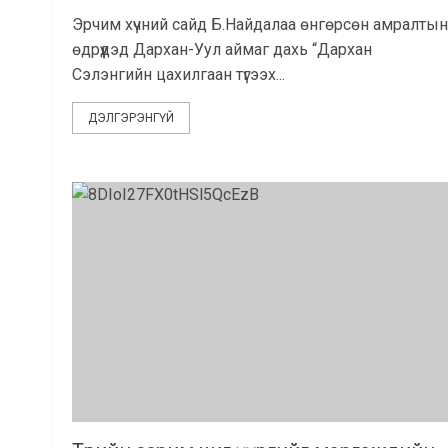
Эрчим хүчний сайд Б.Найдалаа өнгөрсөн амралтын
өдрүүдэд Дархан-Уул аймаг дахь “Дархан
Сэлэнгийн цахилгаан түгээх...
ДЭЛГЭРЭНГҮЙ