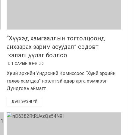
“Хүүхэд хамгааллын тогтолцоонд
анхаарах зарим асуудал” сэдэвт
хэлэлцүүлэг боллоо
1 САРЫН ӨМНӨ
0
Хүний эрхийн Үндэсний Комиссоос “Хүний эрхийн
төлөө хамтдаа” нээлттэй өдөр арга хэмжээг
Дундговь аймагт...
ДЭЛГЭРЭНГҮЙ