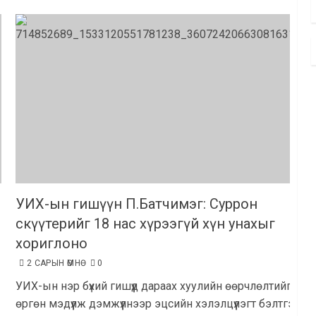
УИХ-ын гишүүн П.Батчимэг: Суррон
скүүтерийг 18 нас хүрээгүй хүн унахыг
хориглоно
2 САРЫН ӨМНӨ
0
УИХ-ын нэр бүхий гишүүд дараах хуулийн өөрчлөлтийг
өргөн мэдүүлж дэмжүүлнээр эцсийн хэлэлцүүлэгт бэлтгээд