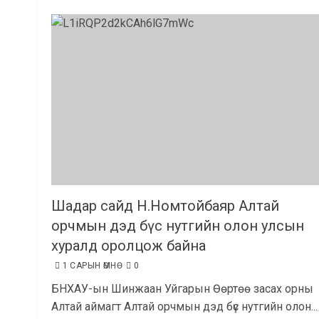
Шадар сайд Н.Номтойбаяр Алтай
орчмын дэд бүс нутгийн олон улсын
хуралд оролцож байна
1 САРЫН ӨМНӨ
0
БНХАУ-ын Шинжаан Уйгарын Өөртөө засах орны
Алтай аймагт Алтай орчмын дэд бүс нутгийн олон...