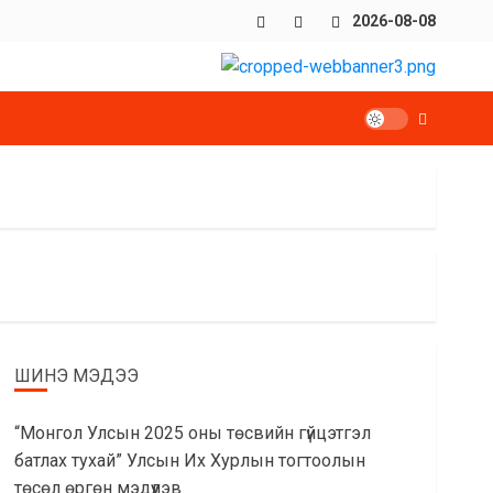
Facebook
x
Youtube
2026-08-08
ШИНЭ МЭДЭЭ
“Монгол Улсын 2025 оны төсвийн гүйцэтгэл
батлах тухай” Улсын Их Хурлын тогтоолын
төсөл өргөн мэдүүлэв