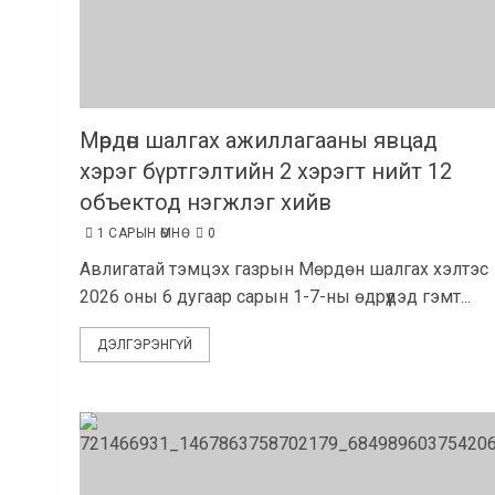
Мөрдөн шалгах ажиллагааны явцад
хэрэг бүртгэлтийн 2 хэрэгт нийт 12
объектод нэгжлэг хийв
1 САРЫН ӨМНӨ
0
Авлигатай тэмцэх газрын Мөрдөн шалгах хэлтэс
2026 оны 6 дугаар сарын 1-7-ны өдрүүдэд гэмт...
ДЭЛГЭРЭНГҮЙ