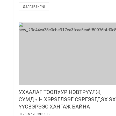
ДЭЛГЭРЭНГҮЙ
УХААЛАГ ТООЛУУР НЭВТРҮҮЛЖ,
СУМДЫН ХЭРЭГЛЭЭГ СЭРГЭЭГДЭХ ЭХ
ҮҮСВЭРЭЭС ХАНГАЖ БАЙНА
2 САРЫН ӨМНӨ
0