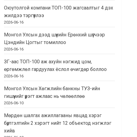
Оюутолгой компани ТОП-100 жагсаалтыг 4 дэх
жилдээ тэргүүллээ
2026-06-16
Монгол Улсын дээд шүүхийн Ерөнхий шүүгчээр
Цэндийн Цогтыг томиллоо
2026-06-16
ЗГ-аас ТОП-100 аж ахуйн нэгжид цом,
өргөмжлөл гардуулах ёслол өчигдөр боллоо
2026-06-16
Монгол Улсын Хөгжлийн банкны ТУЗ-ийн
гишүүнийг үүрэгт ажлаас нь чөлөөллөө
2026-06-10
Мөрдөн шалгах ажиллагааны явцад хэрэг
бүртгэлтийн 2 хэрэгт нийт 12 объектод нэгжлэг
хийв