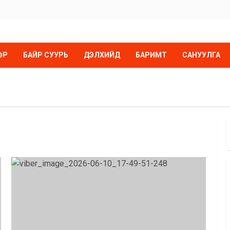
ӨР
БАЙР СУУРЬ
ДЭЛХИЙД
БАРИМТ
САНУУЛГА