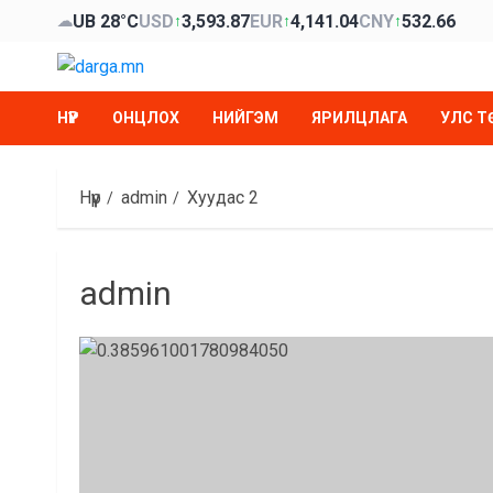
Skip
UB 28°C
USD
3,593.87
EUR
4,141.04
CNY
532.66
☁
↑
↑
↑
to
content
НҮҮР
ОНЦЛОХ
НИЙГЭМ
ЯРИЛЦЛАГА
УЛС Т
Нүүр
admin
Хуудас 2
admin