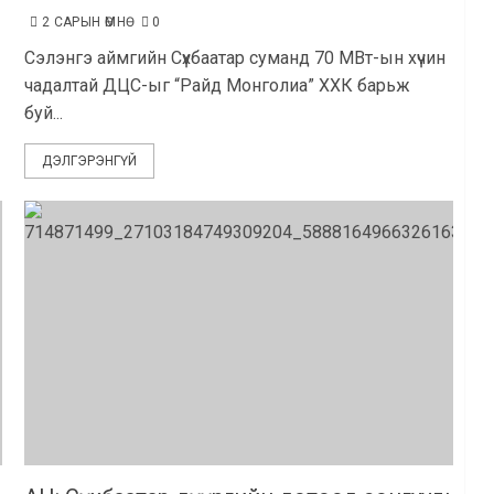
2 САРЫН ӨМНӨ
0
Сэлэнгэ аймгийн Сүхбаатар суманд 70 МВт-ын хүчин
чадалтай ДЦС-ыг “Райд Монголиа” ХХК барьж
буй...
ДЭЛГЭРЭНГҮЙ