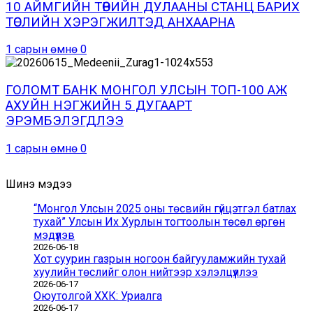
10 АЙМГИЙН ТӨВИЙН ДУЛААНЫ СТАНЦ БАРИХ
ТӨСЛИЙН ХЭРЭГЖИЛТЭД АНХААРНА
1 сарын өмнө
0
ГОЛОМТ БАНК МОНГОЛ УЛСЫН ТОП-100 АЖ
АХУЙН НЭГЖИЙН 5 ДУГААРТ
ЭРЭМБЭЛЭГДЛЭЭ
1 сарын өмнө
0
Шинэ мэдээ
“Монгол Улсын 2025 оны төсвийн гүйцэтгэл батлах
тухай” Улсын Их Хурлын тогтоолын төсөл өргөн
мэдүүлэв
2026-06-18
Хот суурин газрын ногоон байгууламжийн тухай
хуулийн төслийг олон нийтээр хэлэлцүүллээ
2026-06-17
Оюутолгой ХХК: Уриалга
2026-06-17