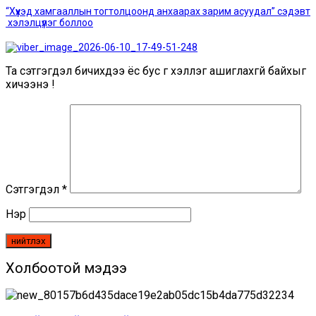
“Хүүхэд хамгааллын тогтолцоонд анхаарах зарим асуудал” сэдэвт
хэлэлцүүлэг боллоо
Та сэтгэгдэл бичихдээ ёс бус үг хэллэг ашиглахгүй байхыг
хичээнэ үү!
Сэтгэгдэл
*
Нэр
Холбоотой мэдээ