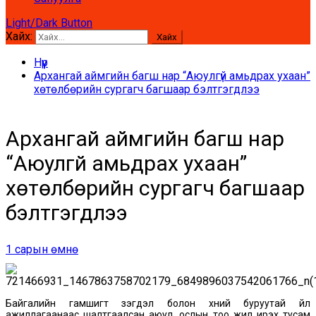
Light/Dark Button
Хайх:
Нүүр
Архангай аймгийн багш нар “Аюулгүй амьдрах ухаан”
хөтөлбөрийн сургагч багшаар бэлтгэгдлээ
Архангай аймгийн багш нар
“Аюулгүй амьдрах ухаан”
хөтөлбөрийн сургагч багшаар
бэлтгэгдлээ
1 сарын өмнө
Байгалийн гамшигт үзэгдэл болон хүний буруутай үйл
ажиллагаанаас шалтгаалсан аюул, ослын тоо жил ирэх тусам