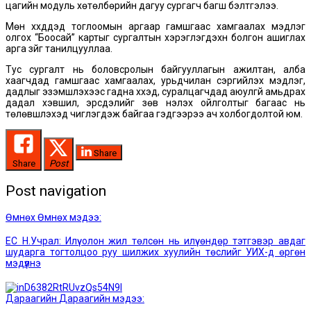
цагийн модуль хөтөлбөрийн дагуу сургагч багш бэлтгэлээ.
Мөн хүүхдүүдэд тоглоомын аргаар гамшгаас хамгаалах мэдлэг
олгох “Боосай” картыг сургалтын хэрэглэгдэхүүн болгон ашиглах
арга зүйг танилцууллаа.
Тус сургалт нь боловсролын байгууллагын ажилтан, алба
хаагчдад гамшгаас хамгаалах, урьдчилан сэргийлэх мэдлэг,
дадлыг эзэмшүүлэхээс гадна хүүхэд, суралцагчдад аюулгүй амьдрах
дадал хэвшил, эрсдэлийг зөв үнэлэх ойлголтыг багаас нь
төлөвшүүлэхэд чиглэгдэж байгаа гэдгээрээ ач холбогдолтой юм.
Share
Share
Post
Post navigation
Өмнөх
Өмнөх мэдээ:
ЕС Н.Учрал: Илүү олон жил төлсөн нь илүү өндөр тэтгэвэр авдаг
шударга тогтолцоо руу шилжих хуулийн төслийг УИХ-д өргөн
мэдүүлнэ
Дараагийн
Дараагийн мэдээ: