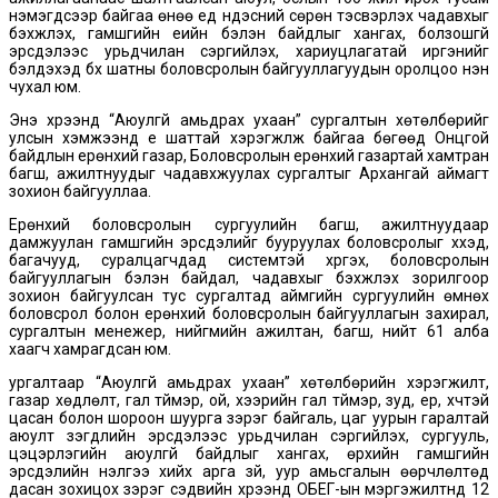
нэмэгдсээр байгаа өнөө үед үндэсний сөрөн тэсвэрлэх чадавхыг
бэхжүүлэх, гамшгийн үеийн бэлэн байдлыг хангах, болзошгүй
эрсдэлээс урьдчилан сэргийлэх, хариуцлагатай иргэнийг
бэлдэхэд бүх шатны боловсролын байгууллагуудын оролцоо нэн
чухал юм.
Энэ хүрээнд “Аюулгүй амьдрах ухаан” сургалтын хөтөлбөрийг
улсын хэмжээнд үе шаттай хэрэгжүүлж байгаа бөгөөд Онцгой
байдлын ерөнхий газар, Боловсролын ерөнхий газартай хамтран
багш, ажилтнуудыг чадавхжуулах сургалтыг Архангай аймагт
зохион байгууллаа.
Ерөнхий боловсролын сургуулийн багш, ажилтнуудаар
дамжуулан гамшгийн эрсдэлийг бууруулах боловсролыг хүүхэд,
багачууд, суралцагчдад системтэй хүргэх, боловсролын
байгууллагын бэлэн байдал, чадавхыг бэхжүүлэх зорилгоор
зохион байгуулсан тус сургалтад аймгийн сургуулийн өмнөх
боловсрол болон ерөнхий боловсролын байгууллагын захирал,
сургалтын менежер, нийгмийн ажилтан, багш, нийт 61 алба
хаагч хамрагдсан юм.
ургалтаар “Аюулгүй амьдрах ухаан” хөтөлбөрийн хэрэгжилт,
газар хөдлөлт, гал түймэр, ой, хээрийн гал түймэр, зуд, үер, хүчтэй
цасан болон шороон шуурга зэрэг байгаль, цаг уурын гаралтай
аюулт үзэгдлийн эрсдэлээс урьдчилан сэргийлэх, сургууль,
цэцэрлэгийн аюулгүй байдлыг хангах, өрхийн гамшгийн
эрсдэлийн үнэлгээ хийх арга зүй, уур амьсгалын өөрчлөлтөд
дасан зохицох зэрэг сэдвийн хүрээнд ОБЕГ-ын мэргэжилтнүүд 12