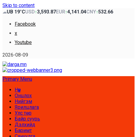
Skip to content
UB 19°C
USD
3,593.87
EUR
4,141.04
CNY
532.66
☁
↑
↑
↑
Facebook
x
Youtube
2026-08-09
Primary Menu
Нүүр
Онцлох
Нийгэм
Ярилцлага
Улс төр
Байр суурь
Дэлхийд
Баримт
Сануулга