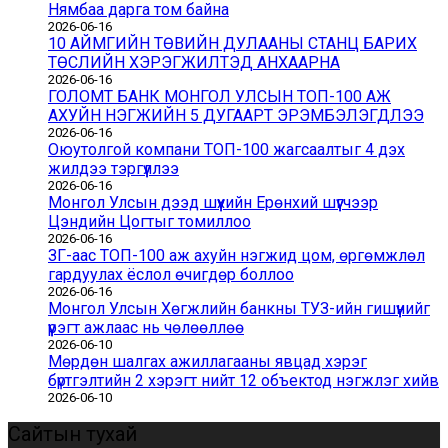
Нямбаа дарга том байна
2026-06-16
10 АЙМГИЙН ТӨВИЙН ДУЛААНЫ СТАНЦ БАРИХ
ТӨСЛИЙН ХЭРЭГЖИЛТЭД АНХААРНА
2026-06-16
ГОЛОМТ БАНК МОНГОЛ УЛСЫН ТОП-100 АЖ
АХУЙН НЭГЖИЙН 5 ДУГААРТ ЭРЭМБЭЛЭГДЛЭЭ
2026-06-16
Оюутолгой компани ТОП-100 жагсаалтыг 4 дэх
жилдээ тэргүүллээ
2026-06-16
Монгол Улсын дээд шүүхийн Ерөнхий шүүгчээр
Цэндийн Цогтыг томиллоо
2026-06-16
ЗГ-аас ТОП-100 аж ахуйн нэгжид цом, өргөмжлөл
гардуулах ёслол өчигдөр боллоо
2026-06-16
Монгол Улсын Хөгжлийн банкны ТУЗ-ийн гишүүнийг
үүрэгт ажлаас нь чөлөөллөө
2026-06-10
Мөрдөн шалгах ажиллагааны явцад хэрэг
бүртгэлтийн 2 хэрэгт нийт 12 объектод нэгжлэг хийв
2026-06-10
Сайтын тухай