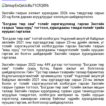
Засгийн газрын ээлжит хуралдаан 2026 оны тавдугаар сарын
20-нд болж дараах асуудлуудыг хэлэлцэн шийдвэрлэлээ.
“Богдхан төмөр зам” төслийг хэрэгжүүлэхэд гарсан Засгийн
газрын “маш нууц” тогтоол, хуралдааны тэмдэглэлийг төрийн
нууцаас гаргалаа
“Богдхан төмөр зам” төсөлтэй холбогдох Үндэсний аюулгүй байдлын
зөвлөлийн 2021 оны зургаадугаар сарын 23-ны өдрийн зөвлөмж, уг
төслийг хэрэгжүүлэхтэй холбогдуулан гарсан Засгийн газрын
“маш нууц” тогтоол, хуралдааны тэмдэглэлийг төрийн нууцаас
гаргаж ил болгох шийдвэрийг Засгийн газрын хуралдаанаас
гаргалаа.
Засгийн газрын 2022 оны 449 дүгээр тогтоолоор “Богдхан төмөр
зам” төслийн суурь бүтэц барих ажлыг ил болгохоор
шийдвэрлэсэн. Гэвч “Төрөөс төмөр замын тээврийн талаар баримтлах
бодлогынхэрэгжилтийг эрчимжүүлэх тухай” Үндэсний аюулгүй
байдлын зөвлөлийн 2021 оны зургаадугаар сарын 23-ны зөвлөмж
болон уг төслийг хэрэгжүүлэхтэй холбогдон гарсан Засгийн
газрын гурван тогтоол, “Богдхан төмөр зам” төслийн ажлын явцын
талаар Засгийн газрын хуралдаанд гурван удаа танилцуулсан
асуудлын тэмдэглэл, холбогдох материал нь төрийн нууцын
зэрэглэлд хамаарсан хэвээр байсныг өнөөдрийн хуралдаанаар
нууцаас гаргаж, ил болгохоор шийдвэрлэлээ.