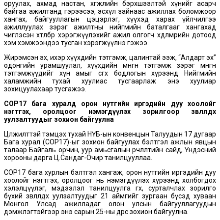
оруулах, ахмад настан, хөгжлийн бэрхшээлтэй хүнийг асарч
байгаа ажилтанд гэрээсээ, эсхүл зайнаас ажиллах боломжоор
хангах, байгууллагын цэцэрлэг, хүүхэд харах үйлчилгээ
ажиллуулах зэрэг ажилтны нийгмийн баталгааг хангахад
чиглэсэн хөтөлбөр хэрэгжүүлэхийг ажил олгогч хөдөлмөрийн дотоод
хэм хэмжээндээ тусган хэрэгжүүлнэ гэжээ.
Жирэмсэн эх, ихэр хүүхдийн тэтгэмж, цалинтай ээж, “Алдарт эх”
одонгийн урамшуулал, хүүхдийн мөнгөн тэтгэмж зэрэг мөнгөн
тэтгэмжүүдийг хүн амыг өсгөх бодлогын хүрээнд Нийгмийн
халамжийн тухай хуулиас тусгаарлаж энэ хуулиар
зохицуулахаар тусгажээ.
СОР17 бага хуралд орон нутгийн иргэдийн дуу хоолойг
нэгтгэх, оролцоог нэмэгдүүлэх зорилгоор зөвлөлдөх
уулзалтуудыг зохион байгуулна
Цөлжилттэй тэмцэх тухай НҮБ-ын конвенцын Талуудын 17 дугаар
Бага хурал (СОР17)-ыг зохион байгуулах бэлтгэл ажлын явцын
талаар Байгаль орчин, уур амьсгалын өөрчлөлтийн сайд, Үндэсний
хорооны дарга Ц.Сандаг-Очир танилцууллаа.
СОР17 бага хурлын бэлтгэл хангаж, орон нутгийн иргэдийн дуу
хоолойг нэгтгэх, оролцоог нь нэмэгдүүлэх хүрээнд холбогдох
хэлэлцүүлэг, мэдээлэл танилцуулга өгөх, сурталчлах зорилго
бүхий зөвлөлдөх уулзалтуудыг 21 аймгийг зургаан бүсэд хуваан
Монгол Улсад ажилладаг олон улсын байгууллагуудын
дэмжлэгтэйгээр энэ сарын 25-ны өдрөөс зохион байгуулна.