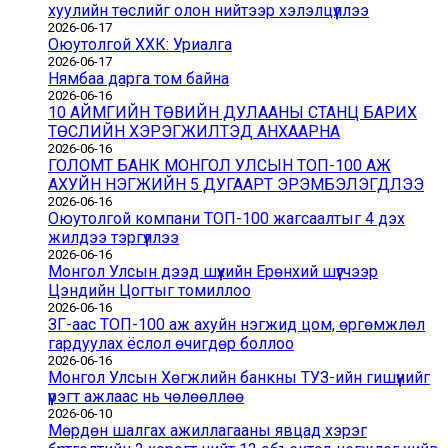
хуулийн төслийг олон нийтээр хэлэлцүүллээ
2026-06-17
Оюутолгой ХХК: Уриалга
2026-06-17
Нямбаа дарга том байна
2026-06-16
10 АЙМГИЙН ТӨВИЙН ДУЛААНЫ СТАНЦ БАРИХ
ТӨСЛИЙН ХЭРЭГЖИЛТЭД АНХААРНА
2026-06-16
ГОЛОМТ БАНК МОНГОЛ УЛСЫН ТОП-100 АЖ
АХУЙН НЭГЖИЙН 5 ДУГААРТ ЭРЭМБЭЛЭГДЛЭЭ
2026-06-16
Оюутолгой компани ТОП-100 жагсаалтыг 4 дэх
жилдээ тэргүүллээ
2026-06-16
Монгол Улсын дээд шүүхийн Ерөнхий шүүгчээр
Цэндийн Цогтыг томиллоо
2026-06-16
ЗГ-аас ТОП-100 аж ахуйн нэгжид цом, өргөмжлөл
гардуулах ёслол өчигдөр боллоо
2026-06-16
Монгол Улсын Хөгжлийн банкны ТУЗ-ийн гишүүнийг
үүрэгт ажлаас нь чөлөөллөө
2026-06-10
Мөрдөн шалгах ажиллагааны явцад хэрэг