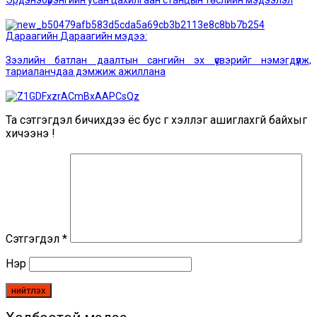
Эрдэнэбүрэнгийн усан цахилгаан станцын төслийн мэдээлэл
Дараагийн
Дараагийн мэдээ:
Зээлийн батлан даалтын сангийн эх үүсвэрийг нэмэгдүүлж,
тариаланчдаа дэмжиж ажиллана
Та сэтгэгдэл бичихдээ ёс бус үг хэллэг ашиглахгүй байхыг
хичээнэ үү!
Сэтгэгдэл
*
Нэр