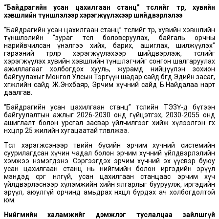
“Байдрагийн усан цахилгаан станц” төслийг төр, хувийн
хэвшлийн түншлэлээр хэрэгжүүлэхээр шийдвэрлэлээ
“Байдрагийн усан цахилгаан станц” төслийг төр, хувийн хэвшлийн
түншлэлийн “зураг төсөл боловсруулах, байгаль орчны
нарийвчилсан үнэлгээ хийх, барих, ашиглах, шилжүүлэх”
гэрээний төрлөөр хэрэгжүүлэхээр шийдвэрлэж, төслийг
хэрэгжүүлэх хувийн хэвшлийн түншлэгчийг сонгон шалгаруулах
ажиллагааг холбогдох хууль, журамд нийцүүлэн зохион
байгуулахыг Монгол Улсын Тэргүүн шадар сайд бөгөөд Эдийн засаг,
хөгжлийн сайд Ж.Энхбаяр, Эрчим хүчний сайд Б.Найдалаа нарт
даалгав.
“Байдрагийн усан цахилгаан станц” төслийн ТЭ3Ү-д бүтээн
байгуулалтын ажлыг 2026-2030 онд гүйцэтгэх, 2030-2055 онд
ашиглалт болон урсгал засвар үйлчилгээг хийж хүлээлгэн өгөх
нөхцөлөөр 25 жилийн хугацаатай төлөвлөжээ.
Төсөл хэрэгжсэнээр төвийн бүсийн эрчим хүчний системийн
суурилагдсан хүчин чадал болон эрчим хүчний үйлдвэрлэлийн
хэмжээ нэмэгдэнэ. Сэргээгдэх эрчим хүчний эх үүсвэр буюу
усан цахилгаан станц нь нийгмийн болон иргэдийн эрүүл
мэндэд сөрөг нөлөөгүй, усан цахилгаан станцаас эрчим хүч
үйлдвэрлэснээр хүлэмжийн хийн ялгарлыг бууруулж, иргэдийн
эрүүл, аюулгүй орчинд амьдрах нөхцөл бүрдэх ач холбогдолтой
юм.
Нийгмийн халамжийг дэмжлэг туслалцаа зайлшгүй