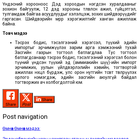
Үндэсний хорооноос Дэд хороодын нэгдсэн хуралдааныг
зохион байгуулж, 12 дэд хорооны төлөвлөсөн ажил, гүйцэтгэл,
тулгамдаж байгаа асуудлуудыг хэлэлцэж, зохих шийдвэрүүдийг
гаргасан. Шийдвэрийн мөрөөр хэрэгжилтийг ханган ажиллаж
байна.
Товч мэдээ
Тэсрэх бодис, тэсэлгээний хэрэгсэл, түүхий эдийн
импортыг эрчимжүүлэх зарим арга хэмжээний тухай
Засгийн газрын тогтоол батлагдлаа. Тус тогтоол
батлагдсанаар тэсрэх бодис, тэсэлгээний хэрэгсэл болон
түүний үндсэн түүхий эд (аммиакийн шүү)-ийн импорт
эрчимжих, уулын үйлдвэрлэлийн хэвийн, тогтвортой
ажиллах нөхцөл бүрдэж, улс орон нутгийн төсөвт төвлөрүүлэх
орлого нэмэгдэж, эдийн засгийн аюулгүй байдал
тогтворжих ач холбогдолтой юм.
Share
Share
Post
Post navigation
Өмнөх
Өмнөх мэдээ: