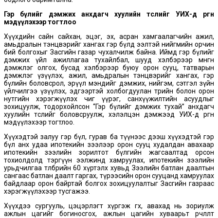
Гэр бүлийг дэмжих анхдагч хуулийн төслийг УИХ-д өргөн
мэдүүлэхээр тогтлоо
Хүүхдийн сайн сайхан, эцэг, эх, асран хамгаалагчийн ажил,
амьдралын тэнцвэрийг хангах гэр бүлд ээлтэй нийгмийн орчин
бий болгохыг Засгийн газар чухалчилж байна. Иймд гэр бүлийг
дэмжих үйл ажиллагаа тухайлбал, шууд хэлбэрээр мөнгөн
дэмжлэг олгох, бусад хэлбэрээр буюу орон сууц, татварын
дэмжлэг үзүүлэх, ажил, амьдралын тэнцвэрийг хангах, гэр
бүлийн боловсрол, эрүүл мэндийг дэмжих, нийгэм, сэтгэл зүйн
үйлчилгээ үзүүлэх, эдгээртэй холбогдуулан төрийн болон орон
нутгийн хэрэгжүүлэх чиг үүрэг, санхүүжилтийн асуудлыг
зохицуулж, тодорхойлсон “Гэр бүлийг дэмжих тухай” анхдагч
хуулийн төслийг боловсруулж, хэлэлцэн дэмжээд УИХ-д өргөн
мэдүүлэхээр тогтлоо.
Хүүхэдтэй залуу гэр бүл, гурав ба түүнээс дээш хүүхэдтэй гэр
бүл анх удаа ипотекийн зээлээр орон сууц худалдан авахаар
ипотекийн зээлийн зорилтот бүлгийн жагсаалтад орсон
тохиолдолд тэргүүн ээлжинд хамруулах, ипотекийн зээлийн
урьдчилгаа төлбөрийн 60 хүртэлх хувьд Зээлийн батлан даалтын
сангаас батлан даалт гаргах, түрээсийн орон сууцанд хамруулах
байдлаар орон байртай болгох зохицуулалтыг Засгийн газраас
хэрэгжүүлэхээр тусгажээ.
Хүүхдээ сургууль, цэцэрлэгт хүргэж өгөх, авахад нь зориулж
ажлын цагийг богиносгох, ажлын цагийн хуваарьт өөрчлөлт