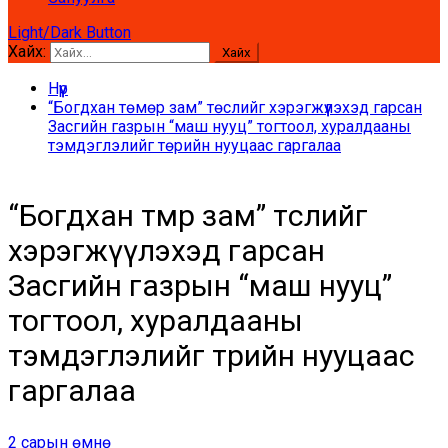
Light/Dark Button
Хайх:
Нүүр
“Богдхан төмөр зам” төслийг хэрэгжүүлэхэд гарсан
Засгийн газрын “маш нууц” тогтоол, хуралдааны
тэмдэглэлийг төрийн нууцаас гаргалаа
“Богдхан төмөр зам” төслийг
хэрэгжүүлэхэд гарсан
Засгийн газрын “маш нууц”
тогтоол, хуралдааны
тэмдэглэлийг төрийн нууцаас
гаргалаа
2 сарын өмнө