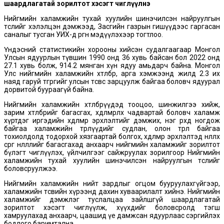
шаардлагатай зорилтот хэсэгт чиглүүлнэ
Нийгмийн халамжийн тухай хуулийн шинэчилсэн найруулгын
төслийг хэлэлцэн дэмжээд, Засгийн газрын гишүүдээс гаргасан
саналыг тусган УИХ-д өргөн мэдүүлэхээр тогтлоо.
Үндэсний статистикийн хорооны хийсэн судалгаагаар Монгол
Улсын ядуурлын түвшин 1990 онд 36 хувь байсан бол 2022 онд
27.1 хувь болж, 914.2 мянган хүн ядуу амьдарч байна. Монгол
Улс нийгмийн халамжийн хөтөлбөр, арга хэмжээнд жилд 2.3 их
наяд гаруй төгрөгийг улсын төсвөөс зарцуулж байгаа боловч ядуурал
дорвитой буураагүй байна.
Нийгмийн халамжийн хөтөлбөрүүдэд тооцоо, шинжилгээ хийж,
зарим хөтөлбөрийг багасгах, хөдөлмөрлөх чадвартай боловч халамж
хүртдэг иргэдийн хөдөлмөр эрхлэлтийг дэмжих, нэг өрхөд ногдож
байгаа халамжийн төрлүүдийг судлан, олон төрөл байгаа
тохиолдолд тодорхой хязгаартай болгох, хөдөлмөр эрхлэлтэд нөлөөлөх
сөрөг нөлөөллийг багасгахад анхаарч нийгмийн халамжийг зорилтот
бүлэгт чиглүүлэх, үйлчилгээг сайжруулах зорилгоор Нийгмийн
халамжийн тухай хуулийн шинэчилсэн найруулгын төслийг
боловсруулжээ.
Нийгмийн халамжийн нийт зардлыг огцом бууруулахгүйгээр,
халамжийн төсвийн хүрээнд дахин хуваарилалт хийнэ. Нийгмийн
халамжийг дэмжлэг туслалцаа зайлшгүй шаардлагатай
зорилтот хэсэгт чиглүүлж, хүүхдийг боловсролд тэгш
хамруулахад анхаарч, цаашид үе дамжсан ядуурлаас сэргийлэх
бодлого баримтална.