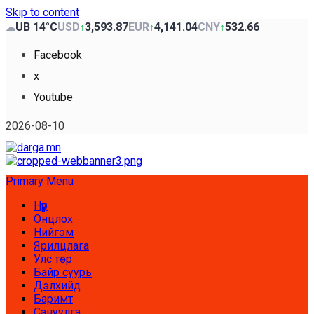
Skip to content
UB 14°C
USD
3,593.87
EUR
4,141.04
CNY
532.66
☁
↑
↑
↑
Facebook
x
Youtube
2026-08-10
Primary Menu
Нүүр
Онцлох
Нийгэм
Ярилцлага
Улс төр
Байр суурь
Дэлхийд
Баримт
Сануулга