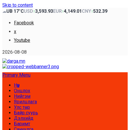
Skip to content
UB 17°C
USD
3,593.93
EUR
4,149.01
CNY
532.39
☁
↑
↑
↑
Facebook
x
Youtube
2026-08-08
Primary Menu
Нүүр
Онцлох
Нийгэм
Ярилцлага
Улс төр
Байр суурь
Дэлхийд
Баримт
Сануулга