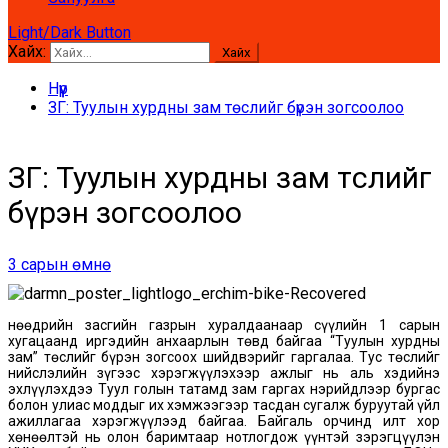
Light/Dark Button
Хайх:
Нүүр
ЗГ: Туулын хурдны зам төслийг бүрэн зогсоолоо
ЗГ: Туулын хурдны зам төслийг
бүрэн зогсоолоо
3 сарын өмнө
Өнөөдрийн засгийн газрын хуралдаанаар сүүлийн 1 сарын
хугацаанд иргэдийн анхаарлын төвд байгаа “Туулын хурдны
зам” төслийг бүрэн зогсоох шийдвэрийг гаргалаа. Тус төслийг
нийслэлийн зүгээс хэрэгжүүлэхээр ажлыг нь аль хэдийнэ
эхлүүлэхдээ Туул голын татамд зам гаргах нэрийдлээр бургас
болон улиас моддыг их хэмжээгээр тасдан сугалж буруутай үйл
ажиллагаа хэрэгжүүлээд байгаа. Байгаль орчинд илт хор
хөнөөлтэй нь олон баримтаар нотлогдож үүнтэй зэрэгцүүлэн