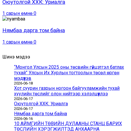
Оюутолгой ХХК: Уриалга
1 сарын өмнө
0
Нямбаа дарга том байна
1 сарын өмнө
0
Шинэ мэдээ
“Монгол Улсын 2025 оны төсвийн гүйцэтгэл батлах
тухай” Улсын Их Хурлын тогтоолын төсөл өргөн
мэдүүлэв
2026-06-18
Хот суурин газрын ногоон байгууламжийн тухай
хуулийн төслийг олон нийтээр хэлэлцүүллээ
2026-06-17
Оюутолгой ХХК: Уриалга
2026-06-17
Нямбаа дарга том байна
2026-06-16
10 АЙМГИЙН ТӨВИЙН ДУЛААНЫ СТАНЦ БАРИХ
ТӨСЛИЙН ХЭРЭГЖИЛТЭД АНХААРНА