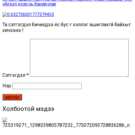
үйлдэл дээр нь баривчлав
Та сэтгэгдэл бичихдээ ёс бус үг хэллэг ашиглахгүй байхыг
хичээнэ үү!
Сэтгэгдэл
*
Нэр
Холбоотой мэдээ