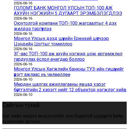
2026-06-16
ГОЛОМТ БАНК МОНГОЛ УЛСЫН ТОП-100 АЖ
АХУЙН НЭГЖИЙН 5 ДУГААРТ ЭРЭМБЭЛЭГДЛЭЭ
2026-06-16
Оюутолгой компани ТОП-100 жагсаалтыг 4 дэх
жилдээ тэргүүллээ
2026-06-16
Монгол Улсын дээд шүүхийн Ерөнхий шүүгчээр
Цэндийн Цогтыг томиллоо
2026-06-16
ЗГ-аас ТОП-100 аж ахуйн нэгжид цом, өргөмжлөл
гардуулах ёслол өчигдөр боллоо
2026-06-16
Монгол Улсын Хөгжлийн банкны ТУЗ-ийн гишүүнийг
үүрэгт ажлаас нь чөлөөллөө
2026-06-10
Мөрдөн шалгах ажиллагааны явцад хэрэг
бүртгэлтийн 2 хэрэгт нийт 12 объектод нэгжлэг хийв
2026-06-10
Сайтын тухай
Цаг үеийн мэдээ мэдээллийг үнэн бодитой шударга байр
сууринаас хүргэнэ.