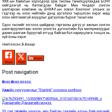
УИХ-ын байнгын хороодоор орж төслөө танилцуулахдаа БОНҮ
хийгдээгүй нь батлагдсан байдаг. Мөн тендерт сонгон
шалгарсан компани нь БНХАУ-ын эсвэл Хонгконг улсынх уу
гэдгээр нь олон нийтийн дунд эргэлзээ төрүүлсэн зэрэг маш
олон ойлгомжгүй асуудлыг дагуулсан бүрхэг төсөл юм.
Одоо төслийг зогсоох шийдвэр гаргасны дагуу уг ажлын сонгон
шалгаруулалтаас эхлэн үнэлгээ дүгнэлтийн бүх материалуудыг
дахин шалгаж буруутай этгүүд байгаа бол хариуцлага тооцох нь
зүй ёсны хэрэг.
Нийтэлсэн: Б.Базар
Share
Share
Post
Post navigation
Өмнөх
Өмнөх мэдээ:
Хөдөөгийн сургуулиудыг “Starlink” сүлээнд холбоно
Дараагийн
Дараагийн мэдээ:
50 сая төгрөгийн хахууль авч байсан гаалийн улсын байцаагчийг