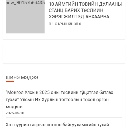
10 АЙМГИЙН ТӨВИЙН ДУЛААНЫ
СТАНЦ БАРИХ ТӨСЛИЙН
ХЭРЭГЖИЛТЭД АНХААРНА
1 САРЫН ӨМНӨ
0
ШИНЭ МЭДЭЭ
“Монгол Улсын 2025 оны төсвийн гүйцэтгэл батлах
тухай” Улсын Их Хурлын тогтоолын төсөл өргөн
мэдүүлэв
2026-06-18
Хот суурин газрын ногоон байгууламжийн тухай