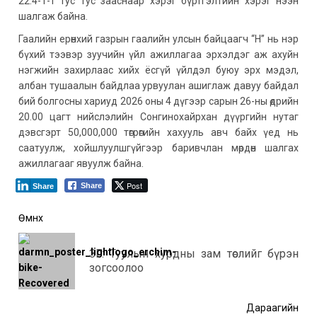
22.4-1-т тус тус зааснаар хэрэг бүртгэлтийн хэрэг нээн
шалгаж байна.
Гаалийн ерөнхий газрын гаалийн улсын байцаагч “Н” нь нэр
бүхий тээвэр зуучийн үйл ажиллагаа эрхэлдэг аж ахуйн
нэгжийн захирлаас хийх ёсгүй үйлдэл буюу эрх мэдэл,
албан тушаалын байдлаа урвуулан ашиглаж давуу байдал
бий болгосны хариуд 2026 оны 4 дүгээр сарын 26-ны өдрийн
20.00 цагт нийслэлийн Сонгинохайрхан дүүргийн нутаг
дэвсгэрт 50,000,000 төгрөгийн хахууль авч байх үед нь
саатуулж, хойшлуулшгүйгээр баривчлан мөрдөн шалгах
ажиллагааг явуулж байна.
Post
Share
Share
Post
Өмнөх
navigation
ЗГ: Туулын хурдны зам төслийг бүрэн
Өмнө
зогсоолоо
мэд
Дараагийн