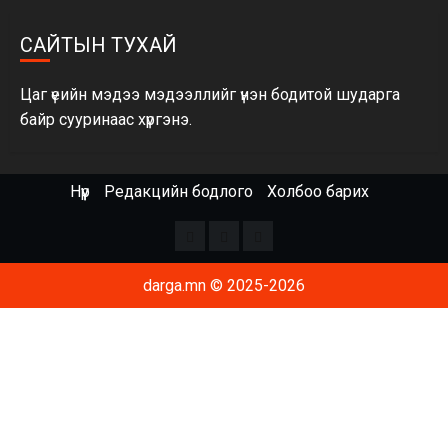
САЙТЫН ТУХАЙ
Цаг үеийн мэдээ мэдээллийг үнэн бодитой шударга
байр сууринаас хүргэнэ.
Нүүр
Редакцийн бодлого
Холбоо барих
Facebook
x
Youtube
darga.mn © 2025-2026