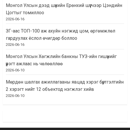
Монгол Улсын дээд шүүхийн Ерөнхий шүүгчээр Цэндийн
Цогтыг томиллоо
2026-06-16
ЗГ-аас ТОП-100 аж ахуйн нэгжид цом, өргөмжлөл
гардуулах ёслол өчигдөр боллоо
2026-06-16
Монгол Улсын Хөгжлийн банкны ТУЗ-ийн гишүүнийг
үүрэгт ажлаас нь чөлөөллөө
2026-06-10
Мөрдөн шалгах ажиллагааны явцад хэрэг бүртгэлтийн
2 хэрэгт нийт 12 объектод нэгжлэг хийв
2026-06-10