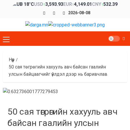
Skip
UB 18°C
USD
3,593.93
EUR
4,149.01
CNY
532.39
☁
↑
↑
↑
to
Facebook
x
Youtube
2026-08-08
content
Primary
Menu
Нүүр
50 сая төгрөгийн хахууль авч байсан гаалийн
улсын байцаагчийг үйлдэл дээр нь баривчлав
50 сая төгрөгийн хахууль авч
байсан гаалийн улсын