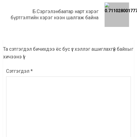
Б.Сэргэлэнбаатар нарт хэрэг
Дараагийн
бүртгэлтийн хэрэг нээн шалгаж байна
мэдээ:
Та сэтгэгдэл бичихдээ ёс бус үг хэллэг ашиглахгүй байхыг
хичээнэ үү!
Сэтгэгдэл
*