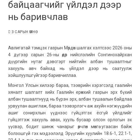
байцаагчийг үйлдэл дээр
нь баривчлав
3 САРЫН ӨМНӨ
Авлигатай тэмцэх газрын Мөрдөн шалгах хэлтсээс 2026 оны
4 дүгээр сарын 26-ны өдөр нийслэлийн Сонгинохайрхан
дүүргийн нутаг дэвсгэрт нийтийн албан тушаалтныг
хахууль авч байхад нь үйлдэл дээр нь саатуулж
хойшлуулшгүйгээр баривчиллаа.
Монгол Улсын хилээр бараа, тээврийн хэрэгсэлд гаалийн
хяналт шалгалт хийх Гаалийн ерөнхий газрын эрх бүхий
албан тушаалтнууд нь бүрэн эрх, албан тушаалын байдлаа
урвуулан ашиглаж, бараа тээвэрлэгч аж ахуйн нэгжүүдийн
ашиг сонирхлын үүднээс гүйцэтгэх ёсгүй үйлдлийг
гүйцэтгэж хахууль авах, хууль бусаар олсон орлогын эх
үүсвэр, бодит шинж чанарыг өөрчлөн мөнгө угаасан байж
болзошгүй гэх мэдээлэлд Эрүүгийн хуулийн 18.6-1, 22.1-1,