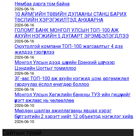
Нямбаа дарга том байна
2026-06-16
10 АЙМГИЙН ТӨВИЙН ДУЛААНЫ СТАНЦ БАРИХ
ТӨСЛИЙН ХЭРЭГЖИЛТЭД АНХААРНА
2026-06-16
ГОЛОМТ БАНК МОНГОЛ УЛСЫН ТОП-100 АЖ
АХУЙН НЭГЖИЙН 5 ДУГААРТ ЭРЭМБЭЛЭГДЛЭЭ
2026-06-16
Оюутолгой компани ТОП-100 жагсаалтыг 4 дэх
жилдээ тэргүүллээ
2026-06-16
Монгол Улсын дээд шүүхийн Ерөнхий шүүгчээр
Цэндийн Цогтыг томиллоо
2026-06-16
ЗГ-аас ТОП-100 аж ахуйн нэгжид цом, өргөмжлөл
гардуулах ёслол өчигдөр боллоо
2026-06-16
Монгол Улсын Хөгжлийн банкны ТУЗ-ийн гишүүнийг
үүрэгт ажлаас нь чөлөөллөө
2026-06-10
Мөрдөн шалгах ажиллагааны явцад хэрэг
бүртгэлтийн 2 хэрэгт нийт 12 объектод нэгжлэг хийв
2026-06-10
Сайтын тухай