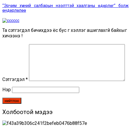
“Эрчим хүчний салбарын нээлттэй хаалганы өдөрлөг” болж
өндөрлөлөө
Та сэтгэгдэл бичихдээ ёс бус үг хэллэг ашиглахгүй байхыг
хичээнэ үү!
Сэтгэгдэл
*
Нэр
Холбоотой мэдээ