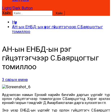
Light/Dark Button
Хайх:
Нүүр
АН-ын ЕНБД-ын үүрэг гүйцэтгэгчээр С.Баярцогтыг
томиллоо
АН-ын ЕНБД-ын үүрэг
гүйцэтгэгчээр С.Баярцогтыг
томиллоо
3 сарын өмнө
Ардчилсан намын Ерөнхий нарийн бичгийн даргын үүргийг түр
орлон гүйцэтгэгчээр томилогдсон С.Баярцогтод Хэрэг эрхлэх
ерөнхий газрын тэмдгийг Д.Амарбаясгалан дарга хүлээлгэн өглөө.
Энэ үеэр ЕНБД-ын үүргийг түр орлон гүйцэтгэгч С.Баярцогт