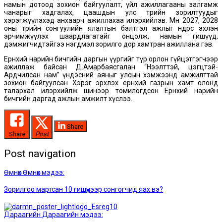
намын дотоод зохион байгуулалт, үйл ажиллагааны залгамж
чанарыг хадгалах, цаашдын улс төрийн зорилтуудыг
хэрэгжүүлэхэд анхаарч ажиллахаа илэрхийлэв. Мөн 2027, 2028
оны төрийн сонгуулийн ялалтын бэлтгэл ажлыг өнөөдрөөс эхлэн
эрчимжүүлэх шаардлагатайг онцолж, намын гишүүд,
дэмжигчидтэйгээ нэгдмэл зорилго дор хамтран ажиллана гэв.
Ерөнхий нарийн бичгийн даргын үүргийг түр орлон гүйцэтгэгчээр
ажиллаж байсан Д.Амарбаясгалан “Нээлттэй, цэгцтэй-
Ардчилсан нам” үндэсний аяныг улсын хэмжээнд амжилттай
зохион байгуулсан Хэрэг эрхлэх ерөнхий газрын хамт олонд
талархал илэрхийлж шинээр томилогдсон Ерөнхий нарийн
бичгийн даргад ажлын амжилт хүслээ.
Share
Share
Post
Post navigation
Өмнөх
Өмнөх мэдээ:
Зорилгоо мартсан 10 гишүүнээр сонгогчид яах вэ?
Дараагийн
Дараагийн мэдээ: