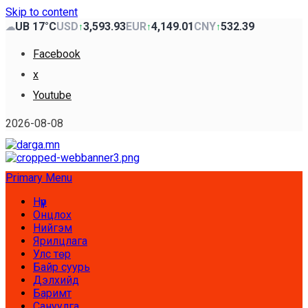
Skip to content
UB 17°C
USD
3,593.93
EUR
4,149.01
CNY
532.39
☁
↑
↑
↑
Facebook
x
Youtube
2026-08-08
Primary Menu
Нүүр
Онцлох
Нийгэм
Ярилцлага
Улс төр
Байр суурь
Дэлхийд
Баримт
Сануулга