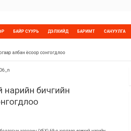
ӨР
БАЙР СУУРЬ
ДЭЛХИЙД
БАРИМТ
САНУУЛГА
ргаар албан ёсоор сонгогдлоо
й нарийн бичгийн
онгогдлоо
бодлогын хорооны (ҮБХ) 69-р хурлаар ерөнхий нарийн