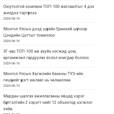
Оюутолгой компани ТОП-100 жагсаалтыг 4 дэх
жилдээ тэргүүллээ
2026-06-16
Монгол Улсын дээд шүүхийн Ерөнхий шүүгчээр
Цэндийн Цогтыг томиллоо
2026-06-16
ЗГ-аас ТОП-100 аж ахуйн нэгжид цом,
өргөмжлөл гардуулах ёслол өчигдөр боллоо
2026-06-16
Монгол Улсын Хөгжлийн банкны ТУЗ-ийн
гишүүнийг үүрэгт ажлаас нь чөлөөллөө
2026-06-10
Мөрдөн шалгах ажиллагааны явцад хэрэг
бүртгэлтийн 2 хэрэгт нийт 12 объектод нэгжлэг
хийв