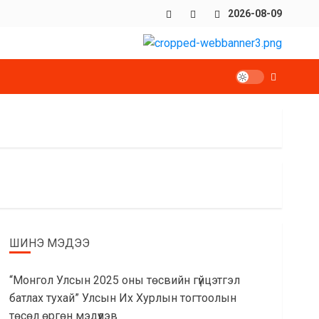
Facebook
x
Youtube
2026-08-09
ШИНЭ МЭДЭЭ
“Монгол Улсын 2025 оны төсвийн гүйцэтгэл
батлах тухай” Улсын Их Хурлын тогтоолын
төсөл өргөн мэдүүлэв