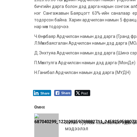
бичгийн дарга болон дэд дарга нарын сонгож а
нэг Сангажавын Баярцогт 63%-ийн саналаар ер
тодорсон байна. Харин ардчилсан намын 5 фракцаа
нар мөн тодорчээ.
Ч.Өнөрбаяр Ардчилсан намын дэд дарга (Гранд фр
Л.Мөнхбаясгалан Ардчилсан намын дэд дарга (МО
Д.Энхтуяа Ардчилсан намын дэд дарга (Шинэ сэр
П.Мөнхтулга Ардчилсан намын дэд дарга (МонДе)
Н.Ганибал Ардчилсан намын дэд дарга (МҮДН)
Post
Share
Share
Post
Өмнөх
navigation
Хатан туулаа хамгаалъя хөдөлгөөн
мэдээлэл