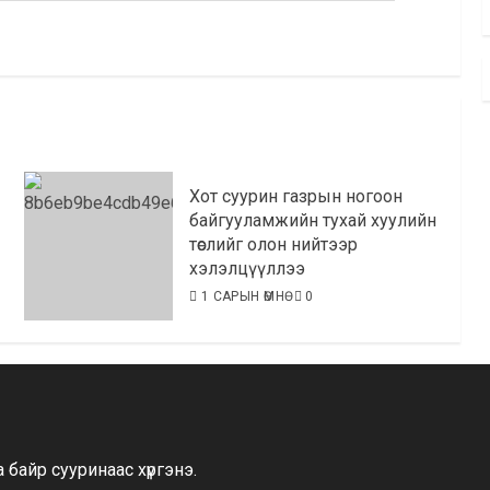
Хот суурин газрын ногоон
байгууламжийн тухай хуулийн
төслийг олон нийтээр
хэлэлцүүллээ
1 САРЫН ӨМНӨ
0
байр сууринаас хүргэнэ.