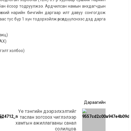
лбан ёсоор тодруулжээ. Ардчилсан намын анхдагчдын
өнхий нарийн бичгийн даргаар илт давуу сонгогдож
с тус бүр 1 хүн тодорхойлж өрсөлдүүлснээс дэд дарга
акц)
АХ)
гэлт холбоо)
Дараагийн
Үе тэнгийн дээрэлхэлтийг
ий
таслан зогсоох чиглэлээр
Өмнөх
Дараагийн
хамтын ажиллагааны санал
мэдээ:
мэдээ:
солилцов