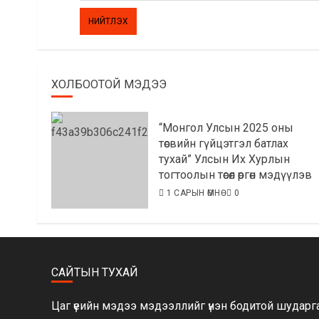
ХОЛБООТОЙ МЭДЭЭ
“Монгол Улсын 2025 оны
төсвийн гүйцэтгэл батлах
тухай” Улсын Их Хурлын
тогтоолын төсөл өргөн мэдүүлэв
1 САРЫН ӨМНӨ
0
САЙТЫН ТУХАЙ
Цаг үеийн мэдээ мэдээллийг үнэн бодитой шударга 