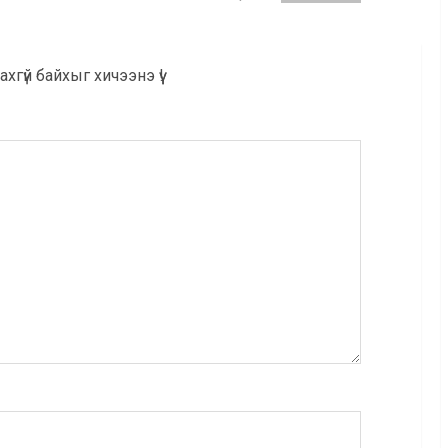
хгүй байхыг хичээнэ үү!