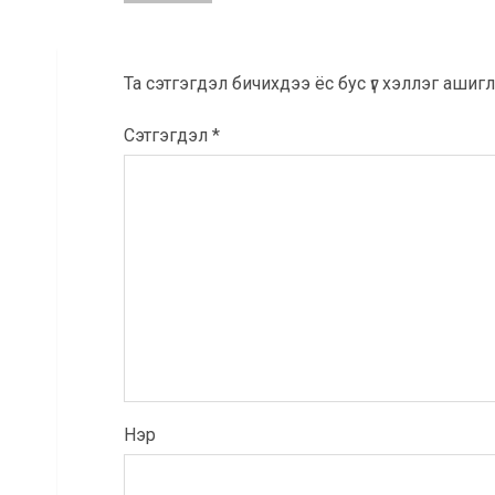
Та сэтгэгдэл бичихдээ ёс бус үг хэллэг ашигла
Сэтгэгдэл
*
Нэр