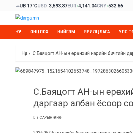
Skip
UB 17°C
USD
3,593.87
EUR
4,141.04
CNY
532.66
☁
↑
↑
↑
to
content
НҮҮР
ОНЦЛОХ
НИЙГЭМ
ЯРИЛЦЛАГА
УЛС Т
Нүүр
С.Баяцогт АН-ын ерөнхий нарийн бичгийн да
С.Баяцогт АН-ын ерөнхи
даргаар албан ёсоор с
3 САРЫН ӨМНӨ
2026.05.06-ны өдрийн Ардчилсан намын үндэсний 