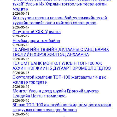
тухай” Улсын Их Хурлын тогтоолын төсөл өргөн
мэдүүлэв
2026-06-18
Хот суурин газрын ногоон байгууламжийн тухай
хуулийн төслийг олон нийтээр хэлэлцүүллээ
2026-06-17
Оюутолгой ХХК: Уриалга
2026-06-17
Нямбаа дарга том байна
2026-06-16
10 АЙМГИЙН ТӨВИЙН ДУЛААНЫ СТАНЦ БАРИХ
ТӨСЛИЙН ХЭРЭГЖИЛТЭД АНХААРНА
2026-06-16
ГОЛОМТ БАНК МОНГОЛ УЛСЫН ТОП-100 АЖ
АХУЙН НЭГЖИЙН 5 ДУГААРТ ЭРЭМБЭЛЭГДЛЭЭ
2026-06-16
Оюутолгой компани ТОП-100 жагсаалтыг 4 дэх
жилдээ тэргүүллээ
2026-06-16
Монгол Улсын дээд шүүхийн Ерөнхий шүүгчээр
Цэндийн Цогтыг томиллоо
2026-06-16
ЗГ-аас ТОП-100 аж ахуйн нэгжид цом, өргөмжлөл
гардуулах ёслол өчигдөр боллоо
2026-06-16