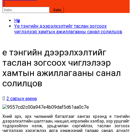
Хайх:
Нүүр
Үе тэнгийн дээрэлхэлтийг таслан зогсоох
чиглэлээр хамтын ажиллагааны санал солилцов
Үе тэнгийн дээрэлхэлтийг
таслан зогсоох чиглэлээр
хамтын ажиллагааны санал
солилцов
2 сарын өмнө
Хүний эрх, эрх чөлөөний баталгааг хангах хүрээнд үе тэнгийн
дээрэлхэлтийн шалтгаан, нөхцөл, илрэлийн хэлбэр, хор уршгийг
тодорхойлон үнэлж, урьдчилан сэргийлэх, таслан зогсоох
чиглэлээр хэрэгжүүлэх арга хэмжээний талаар санал, дүгнэлт