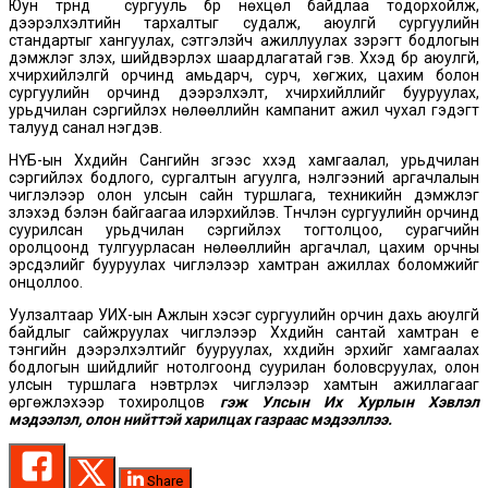
Юун түрүүнд сургууль бүр нөхцөл байдлаа тодорхойлж,
дээрэлхэлтийн тархалтыг судалж, аюулгүй сургуулийн
стандартыг хангуулах, сэтгэлзүйч ажиллуулах зэрэгт бодлогын
дэмжлэг үзүүлэх, шийдвэрлэх шаардлагатай гэв. Хүүхэд бүр аюулгүй,
хүчирхийлэлгүй орчинд амьдарч, сурч, хөгжих, цахим болон
сургуулийн орчинд дээрэлхэлт, хүчирхийллийг бууруулах,
урьдчилан сэргийлэх нөлөөллийн кампанит ажил чухал гэдэгт
талууд санал нэгдэв.
НҮБ-ын Хүүхдийн Сангийн зүгээс хүүхэд хамгаалал, урьдчилан
сэргийлэх бодлого, сургалтын агуулга, үнэлгээний аргачлалын
чиглэлээр олон улсын сайн туршлага, техникийн дэмжлэг
үзүүлэхэд бэлэн байгаагаа илэрхийлэв. Түүнчлэн сургуулийн орчинд
суурилсан урьдчилан сэргийлэх тогтолцоо, сурагчийн
оролцоонд тулгуурласан нөлөөллийн аргачлал, цахим орчны
эрсдэлийг бууруулах чиглэлээр хамтран ажиллах боломжийг
онцоллоо.
Уулзалтаар УИХ-ын Ажлын хэсэг сургуулийн орчин дахь аюулгүй
байдлыг сайжруулах чиглэлээр Хүүхдийн сантай хамтран үе
тэнгийн дээрэлхэлтийг бууруулах, хүүхдийн эрхийг хамгаалах
бодлогын шийдлийг нотолгоонд суурилан боловсруулах, олон
улсын туршлага нэвтрүүлэх чиглэлээр хамтын ажиллагааг
өргөжүүлэхээр тохиролцов
гэж Улсын Их Хурлын Хэвлэл
мэдээлэл, олон нийттэй харилцах газраас мэдээллээ.
Share