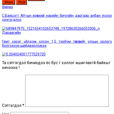
Share
Post
Post
Өмнөх
Өмнөх
мэдээ:
navigation
С.Баяцогт АН-ын ерөнхий нарийн бичгийн даргаар албан ёсоор
сонгогдлоо
Дараагийн
Дараагийн
мэдээ:
Гэмт хэрэг үйлдэж олсон 1,5 тэрбум төгрөгийг улсын орлого
болгохоор шийдвэрлэжээ
Та сэтгэгдэл бичихдээ ёс бус үг хэллэг ашиглахгүй байхыг
хичээнэ үү!
Сэтгэгдэл
*