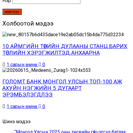
Нэр
Холбоотой мэдээ
10 АЙМГИЙН ТӨВИЙН ДУЛААНЫ СТАНЦ БАРИХ
ТӨСЛИЙН ХЭРЭГЖИЛТЭД АНХААРНА
1 сарын өмнө
0
ГОЛОМТ БАНК МОНГОЛ УЛСЫН ТОП-100 АЖ
АХУЙН НЭГЖИЙН 5 ДУГААРТ
ЭРЭМБЭЛЭГДЛЭЭ
1 сарын өмнө
0
Шинэ мэдээ
“Монгол Улсын 2025 оны төсвийн гүйцэтгэл батлах