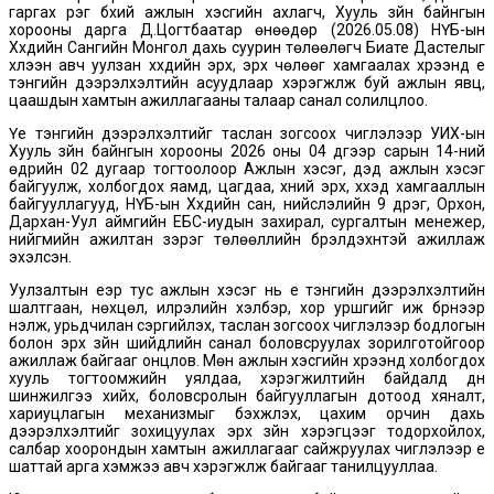
гаргах үүрэг бүхий ажлын хэсгийн ахлагч, Хууль зүйн байнгын
хорооны дарга Д.Цогтбаатар өнөөдөр (2026.05.08) НҮБ-ын
Хүүхдийн Сангийн Монгол дахь суурин төлөөлөгч Биате Дастелыг
хүлээн авч уулзан хүүхдийн эрх, эрх чөлөөг хамгаалах хүрээнд үе
тэнгийн дээрэлхэлтийн асуудлаар хэрэгжүүлж буй ажлын явц,
цаашдын хамтын ажиллагааны талаар санал солилцлоо.
Үе тэнгийн дээрэлхэлтийг таслан зогсоох чиглэлээр УИХ-ын
Хууль зүйн байнгын хорооны 2026 оны 04 дүгээр сарын 14-ний
өдрийн 02 дугаар тогтоолоор Ажлын хэсэг, дэд ажлын хэсэг
байгуулж, холбогдох яамд, цагдаа, хүний эрх, хүүхэд хамгааллын
байгууллагууд, НҮБ-ын Хүүхдийн сан, нийслэлийн 9 дүүрэг, Орхон,
Дархан-Уул аймгийн ЕБС-иудын захирал, сургалтын менежер,
нийгмийн ажилтан зэрэг төлөөллийн бүрэлдэхүүнтэй ажиллаж
эхэлсэн.
Уулзалтын үеэр тус ажлын хэсэг нь үе тэнгийн дээрэлхэлтийн
шалтгаан, нөхцөл, илрэлийн хэлбэр, хор уршгийг иж бүрнээр
үнэлж, урьдчилан сэргийлэх, таслан зогсоох чиглэлээр бодлогын
болон эрх зүйн шийдлийн санал боловсруулах зорилготойгоор
ажиллаж байгааг онцлов. Мөн ажлын хэсгийн хүрээнд холбогдох
хууль тогтоомжийн уялдаа, хэрэгжилтийн байдалд дүн
шинжилгээ хийх, боловсролын байгууллагын дотоод хяналт,
хариуцлагын механизмыг бэхжүүлэх, цахим орчин дахь
дээрэлхэлтийг зохицуулах эрх зүйн хэрэгцээг тодорхойлох,
салбар хоорондын хамтын ажиллагааг сайжруулах чиглэлээр үе
шаттай арга хэмжээ авч хэрэгжүүлж байгааг танилцууллаа.