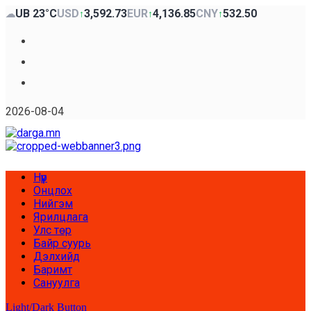
Skip
UB 23°C
USD
3,592.73
EUR
4,136.85
CNY
532.50
☁
↑
↑
↑
to
content
Facebook
x
Youtube
2026-08-04
Primary
Нүүр
Menu
Онцлох
Нийгэм
Ярилцлага
Улс төр
Байр суурь
Дэлхийд
Баримт
Сануулга
Light/Dark Button