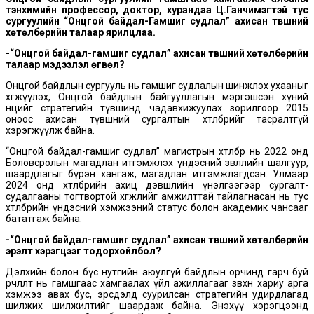
тэнхимийн профессор, доктор, хурандаа Ц.Ганчимэгтэй тус
сургуулийн “Онцгой байдал-Гамшиг судлал” ахисан түвшний
хөтөлбөрийн талаар ярилцлаа.
-“Онцгой байдал-гамшиг судлал” ахисан түвшний хөтөлбөрийн
талаар мэдээлэл өгвөл?
Онцгой байдлын сургууль нь гамшиг судлалын шинжлэх ухааныг
хөгжүүлэх, Онцгой байдлын байгууллагын мэргэшсэн хүний
нөөцийг стратегийн түвшинд чадавхижуулах зорилгоор 2015
оноос ахисан түвшний сургалтын хөтөлбөрийг тасралтгүй
хэрэгжүүлж байна.
“Онцгой байдал-гамшиг судлал” магистрын хөтөлбөр нь 2022 онд
Боловсролын магадлан итгэмжлэх үндэсний зөвлөлийн шалгуур,
шаардлагыг бүрэн хангаж, магадлан итгэмжлэгдсэн. Улмаар
2024 онд хөтөлбөрийн ахиц дэвшлийн үнэлгээгээр сургалт-
судалгааны тогтвортой хөгжлийг амжилттай тайлагнасан нь тус
хөтөлбөрийн үндэсний хэмжээний статус болон академик чансааг
бататгаж байна.
-“Онцгой байдал-гамшиг судлал” ахисан түвшний хөтөлбөрийн
эрэлт хэрэгцээг тодорхойлбол?
Дэлхийн болон бүс нутгийн аюулгүй байдлын орчинд гарч буй
өөрчлөлт нь гамшгаас хамгаалах үйл ажиллагааг зөвхөн хариу арга
хэмжээ авах бус, эрсдэлд суурилсан стратегийн удирдлагад
шилжих шилжилтийг шаардаж байна. Энэхүү хэрэгцээнд