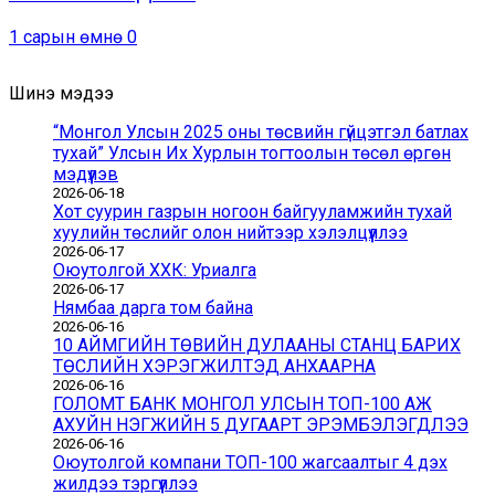
1 сарын өмнө
0
Шинэ мэдээ
“Монгол Улсын 2025 оны төсвийн гүйцэтгэл батлах
тухай” Улсын Их Хурлын тогтоолын төсөл өргөн
мэдүүлэв
2026-06-18
Хот суурин газрын ногоон байгууламжийн тухай
хуулийн төслийг олон нийтээр хэлэлцүүллээ
2026-06-17
Оюутолгой ХХК: Уриалга
2026-06-17
Нямбаа дарга том байна
2026-06-16
10 АЙМГИЙН ТӨВИЙН ДУЛААНЫ СТАНЦ БАРИХ
ТӨСЛИЙН ХЭРЭГЖИЛТЭД АНХААРНА
2026-06-16
ГОЛОМТ БАНК МОНГОЛ УЛСЫН ТОП-100 АЖ
АХУЙН НЭГЖИЙН 5 ДУГААРТ ЭРЭМБЭЛЭГДЛЭЭ
2026-06-16
Оюутолгой компани ТОП-100 жагсаалтыг 4 дэх
жилдээ тэргүүллээ