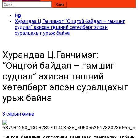
Хайх:
Нүүр
Хурандаа Ц.Ганчимэг: “Онцгой байдал – гамшиг
судлал” ахисан түвшний хөтөлбөрт элсэн
суралцахыг урьж байна
Хурандаа Ц.Ганчимэг:
“Онцгой байдал – гамшиг
судлал” ахисан түвшний
хөтөлбөрт элсэн суралцахыг
урьж байна
3 сарын өмнө
Онцгой байдлын сургуулийн Гамшгаас хамгаалах албаны