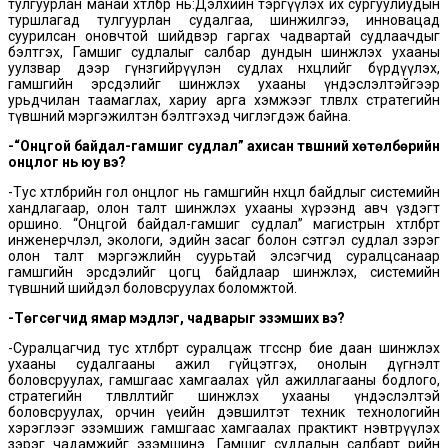
тулгуурлан манай хөтөлбөр нь:Дэлхийн тэргүүлэх их сургуулиудын
туршлагад тулгуурлан судалгаа, шинжилгээ, инновацад
суурилсан оновчтой шийдвэр гаргах чадвартай судлаачдыг
бэлтгэх, Гамшиг судлалыг салбар дундын шинжлэх ухааны
уулзвар дээр гүнзгийрүүлэн судлах нөхцөлийг бүрдүүлэх,
гамшгийн эрсдэлийг шинжлэх ухааны үндэслэлтэйгээр
урьдчилан таамаглах, хариу арга хэмжээг төлөвлөх стратегийн
түвшний мэргэжилтэн бэлтгэхэд чиглэгдэж байна.
-“Онцгой байдал-гамшиг судлал” ахисан түвшний хөтөлбөрийн
онцлог нь юу вэ?
-Тус хөтөлбөрийн гол онцлог нь гамшгийн нөхцөл байдлыг системийн
хандлагаар, олон талт шинжлэх ухааны хүрээнд авч үздэгт
оршино. “Онцгой байдал-гамшиг судлал” магистрын хөтөлбөрт
инженерчлэл, экологи, эдийн засаг болон сэтгэл судлал зэрэг
олон талт мэргэжлийн суурьтай элсэгчид суралцсанаар
гамшгийн эрсдэлийг цогц байдлаар шинжлэх, системийн
түвшний шийдэл боловсруулах боломжтой.
-Төгсөгчид ямар мэдлэг, чадварыг эзэмших вэ?
-Суралцагчид тус хөтөлбөрт суралцаж төгссөнөөр бие даан шинжлэх
ухааны судалгааны ажил гүйцэтгэх, онолын дүгнэлт
боловсруулах, гамшгаас хамгаалах үйл ажиллагааны бодлого,
стратегийн төлөвлөлтийг шинжлэх ухааны үндэслэлтэй
боловсруулах, орчин үеийн дэвшилтэт техник технологийн
хэрэглээг эзэмшиж гамшгаас хамгаалах практикт нэвтрүүлэх
зэрэг чадамжийг эзэмшинэ. Гамшиг судлалын салбарт өөрийн