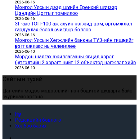
2026-06-16
Монгол Улсын дээд шүүхийн Ерөнхий шүүгчээр
Цэндийн Цогтыг томиллоо
2026-06-16
ЗГ-аас ТОП-100 аж ахуйн нэгжид цом, өргөмжлөл
гардуулах ёслол өчигдөр боллоо
2026-06-16
Монгол Улсын Хөгжлийн банкны ТУЗ-ийн гишүүнийг
үүрэгт ажлаас нь чөлөөллөө
2026-06-10
Мөрдөн шалгах ажиллагааны явцад хэрэг
бүртгэлтийн 2 хэрэгт нийт 12 объектод нэгжлэг хийв
2026-06-10
Сайтын тухай
Цаг үеийн мэдээ мэдээллийг үнэн бодитой шударга байр
сууринаас хүргэнэ.
Нүүр
Редакцийн бодлого
Холбоо барих
Facebook