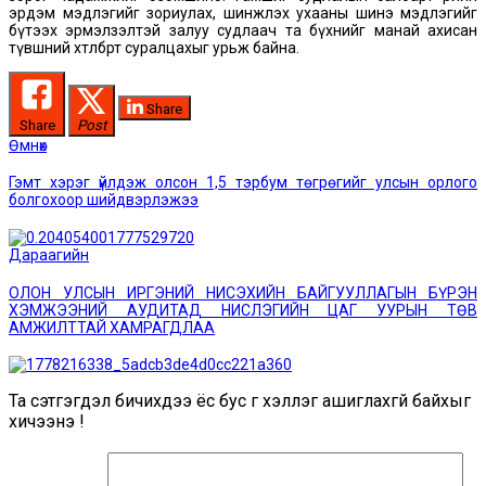
эрдэм мэдлэгийг зориулах, шинжлэх ухааны шинэ мэдлэгийг
бүтээх эрмэлзэлтэй залуу судлаач та бүхнийг манай ахисан
түвшний хөтөлбөрт суралцахыг урьж байна.
Share
Share
Post
Post
Өмнөх
Өмнөх
мэдээ:
navigation
Гэмт хэрэг үйлдэж олсон 1,5 тэрбум төгрөгийг улсын орлого
болгохоор шийдвэрлэжээ
Дараагийн
Дараагийн
мэдээ:
ОЛОН УЛСЫН ИРГЭНИЙ НИСЭХИЙН БАЙГУУЛЛАГЫН БҮРЭН
ХЭМЖЭЭНИЙ АУДИТАД НИСЛЭГИЙН ЦАГ УУРЫН ТӨВ
АМЖИЛТТАЙ ХАМРАГДЛАА
Та сэтгэгдэл бичихдээ ёс бус үг хэллэг ашиглахгүй байхыг
хичээнэ үү!