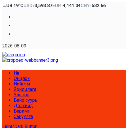
Skip
UB 19°C
USD
3,593.87
EUR
4,141.04
CNY
532.66
☁
↑
↑
↑
to
content
Facebook
x
Youtube
2026-08-09
Primary
Нүүр
Menu
Онцлох
Нийгэм
Ярилцлага
Улс төр
Байр суурь
Дэлхийд
Баримт
Сануулга
Light/Dark Button