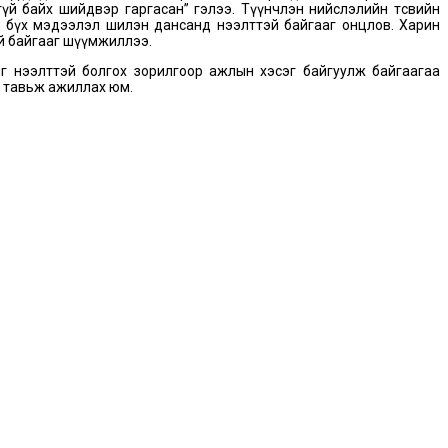
үй байх шийдвэр гаргасан” гэлээ. Түүнчлэн нийслэлийн төсвийн
өд бүх мэдээлэл шилэн дансанд нээлттэй байгааг онцлов. Харин
ай байгааг шүүмжиллээ.
г нээлттэй болгох зорилгоор ажлын хэсэг байгуулж байгаагаа
лт тавьж ажиллах юм.