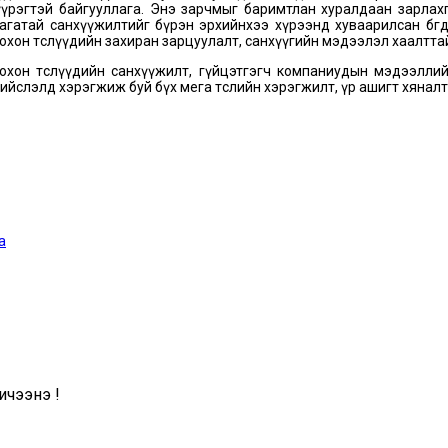
үрэгтэй байгууллага. Энэ зарчмыг баримтлан хуралдаан зарлахг
гатай санхүүжилтийг бүрэн эрхийнхээ хүрээнд хуваарилсан бөгө
охон төслүүдийн захиран зарцуулалт, санхүүгийн мэдээлэл хаалтт
хон төслүүдийн санхүүжилт, гүйцэтгэгч компаниудын мэдээллий
, нийслэлд хэрэгжиж буй бүх мега төслийн хэрэгжилт, үр ашигт хяна
а
чээнэ үү!