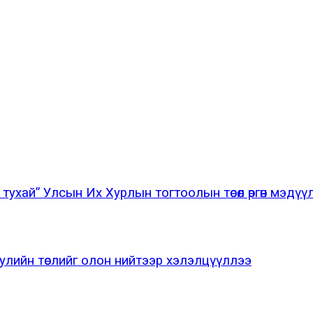
тухай” Улсын Их Хурлын тогтоолын төсөл өргөн мэдүү
улийн төслийг олон нийтээр хэлэлцүүллээ