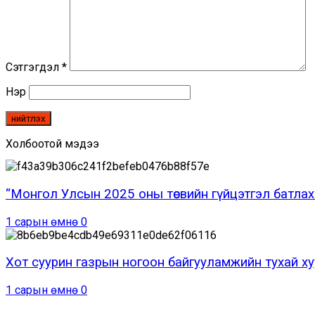
Сэтгэгдэл
*
Нэр
Холбоотой мэдээ
“Монгол Улсын 2025 оны төсвийн гүйцэтгэл батлах 
1 сарын өмнө
0
Хот суурин газрын ногоон байгууламжийн тухай ху
1 сарын өмнө
0