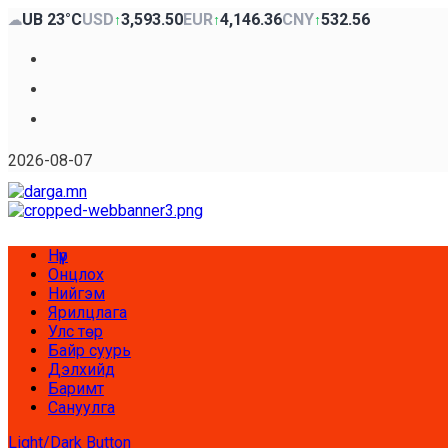
Skip
UB 23°C
USD
3,593.50
EUR
4,146.36
CNY
532.56
☁
↑
↑
↑
to
content
Facebook
x
Youtube
2026-08-07
Primary
Нүүр
Menu
Онцлох
Нийгэм
Ярилцлага
Улс төр
Байр суурь
Дэлхийд
Баримт
Сануулга
Light/Dark Button