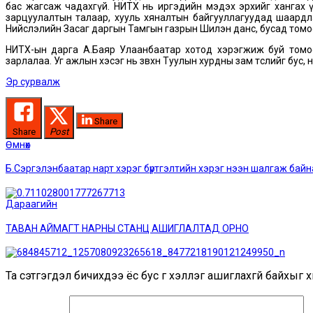
бас жагсаж чадахгүй. НИТХ нь иргэдийн мэдэх эрхийг хангах ү
зарцуулалтын талаар, хууль хяналтын байгууллагуудад шаардла
Нийслэлийн Засаг даргын Тамгын газрын Шилэн данс, бусад томо
НИТХ-ын дарга А.Баяр Улаанбаатар хотод хэрэгжиж буй томоо
зарлалаа. Уг ажлын хэсэг нь зөвхөн Туулын хурдны зам төслийг бус
Эр сурвалж
Share
Share
Post
Post
Өмнөх
Өмнөх
мэдээ:
navigation
Б.Сэргэлэнбаатар нарт хэрэг бүртгэлтийн хэрэг нээн шалгаж байн
Дараагийн
Дараагийн
мэдээ:
ТАВАН АЙМАГТ НАРНЫ СТАНЦ АШИГЛАЛТАД ОРНО
Та сэтгэгдэл бичихдээ ёс бус үг хэллэг ашиглахгүй байхыг хи