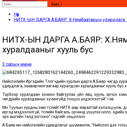
Хайх:
Нүүр
НИТХ-ЫН ДАРГА А.БАЯР: Х.Нямбаатарын удирдлага, з
НИТХ-ЫН ДАРГА А.БАЯР: Х.Ням
хуралдааныг хууль бус
3 сарын өмнө
Нийслэлийн Иргэдийн Төлөөлөгчдийн хурлын дарга А.Баяр өчигдөр 
удирдлага, зааварчилгаагаар хуралдсан хуралдааныг хууль бус 
Тэрбээр хуралдаан зохион байгуулах үйл явц хууль зөрчсөн х
өчигдрийн хуралдааныг хүчингүйд тооцох үндэслэлтэй” гэв.
Мөн Туулын хурдны зам төслийг НИТХ-аар яаралтай хэлэлцүүлж, д
иргэд мэдээлэлгүй, төслийн байгаль орчинд үзүүлэх нөлөөлөл, эдийн
эрх ашгийн талд зогсоно” гэдгийг онцоллоо.
А.Баяр мөн нийслэлийн удирдлагыг шүүмжилж, “Нийслэл дэх төслүү