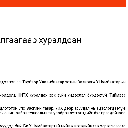
лгаагаар хуралдсан
эдээлэл өглөө. Тэрбээр Улаанбаатар хотын Захирагч Х.Нямбаатарын
хиолдолд НИТХ хуралдах эрх зүйн үндэслэл бүрдэхгүй. Тиймээс
логотой улс. Засгийн газар, УИХ дээр асуудал нь эцэслэгдээгүй,
эрх ашиг, албан тушаалын төлөө улайран зүтгэгчдийг бус иргэдийнхээ
элчүүдэд бий. Би Х.Нямбаатартай нийлж иргэдийнхээ эсрэг зогсож,