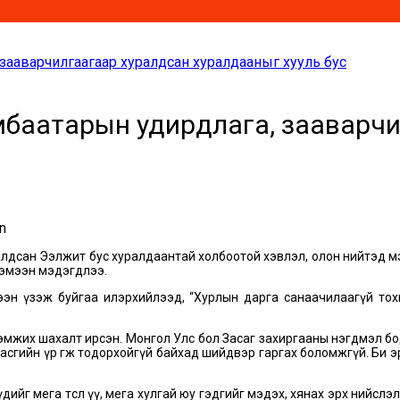
ааварчилгаагаар хуралдсан хуралдааныг хууль бус
баатарын удирдлага, зааварчи
хуралдсан Ээлжит бус хуралдаантай холбоотой хэвлэл, олон нийтэд м
хэмээн мэдэгдлээ.
эмээн үзэж буйгаа илэрхийлээд, “Хурлын дарга санаачилаагүй то
эмжих шахалт ирсэн. Монгол Улс бол Засаг захиргааны нэгдмэл бод
 засгийн үр өгөөж тодорхойгүй байхад шийдвэр гаргах боломжгүй. Би 
дийг мега төсөл үү, мега хулгай юу гэдгийг мэдэх, хянах эрх нийсл