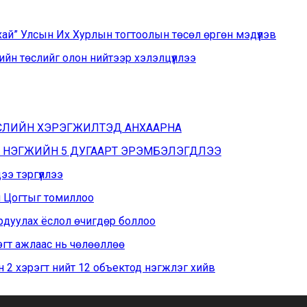
хай” Улсын Их Хурлын тогтоолын төсөл өргөн мэдүүлэв
йн төслийг олон нийтээр хэлэлцүүллээ
ӨСЛИЙН ХЭРЭГЖИЛТЭД АНХААРНА
Н НЭГЖИЙН 5 ДУГААРТ ЭРЭМБЭЛЭГДЛЭЭ
э тэргүүллээ
н Цогтыг томиллоо
рдуулах ёслол өчигдөр боллоо
эгт ажлаас нь чөлөөллөө
 2 хэрэгт нийт 12 объектод нэгжлэг хийв