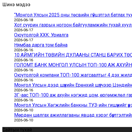
Шинэ мэдээ
“Монгол Улсын 2025 оны төсвийн гүйцэтгэл батлах ту
2026-06-18
Хот суурин газрын ногоон байгууламжийн тухай хуули
2026-06-17
Оюутолгой ХХК: Уриалга
2026-06-17
Нямбаа дарга том байна
2026-06-16
10 АЙМГИЙН ТӨВИЙН ДУЛААНЫ СТАНЦ БАРИХ Т
2026-06-16
ГОЛОМТ БАНК МОНГОЛ УЛСЫН ТОП-100 АЖ АХУЙ
2026-06-16
Оюутолгой компани ТОП-100 жагсаалтыг 4 дэх жилдэ
2026-06-16
Монгол Улсын дээд шүүхийн Ерөнхий шүүгчээр Цэндий
2026-06-16
ЗГ-аас ТОП-100 аж ахуйн нэгжид цом, өргөмжлөл га
2026-06-16
Монгол Улсын Хөгжлийн банкны ТУЗ-ийн гишүүнийг үүр
2026-06-10
Мөрдөн шалгах ажиллагааны явцад хэрэг бүртгэлтийн
2026-06-10
Сайтын тухай