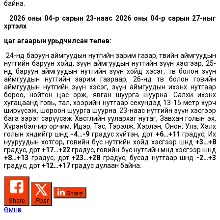
байна.
2026 оны 04-р сарын 23-наас 2026 оны 04-р сарын 27-ныг
хүртэлх
цаг агаарын урьдчилсан төлөв:
24-нд баруун аймгуудын нутгийн зарим газар, төвийн аймгуудын
нутгийн баруун хойд, зүүн аймгуудын нутгийн зүүн хэсгээр, 25-
нд баруун аймгуудын нутгийн зүүн хойд хэсэг, төв болон зүүн
аймгуудын нутгийн зарим газраар, 26-нд төв болон говийн
аймгуудын нутгийн зүүн хэсэг, зүүн аймгуудын ихэнх нутгаар
бороо, нойтон цас орж, явган шуурга шуурна. Салхи ихэнх
хугацаанд говь, тал, хээрийн нутгаар секундэд 13-15 метр хүрч
ширүүсэж, шороон шуурга шуурна. 23-наас нутгийн зүүн хэсгээр
бага зэрэг сэрүүсэж Хөвсгөлийн уулархаг нутаг, Завхан голын эх,
Хүрэнбэлчир орчим, Идэр, Тэс, Тэрэлж, Хэрлэн, Онон, Улз, Халх
голын хөндийгөөр шөнөдөө
-4…-9
градус хүйтэн, өдөртөө
+6…+11
градус, Их
нууруудын хотгор, говийн бүс нутгийн хойд хэсгээр шөнөдөө
+3…+8
градус, өдөртөө
+17…+22
градус, говийн бүс нутгийн өмнөд хэсгээр шөнөдөө
+8…+13
градус, өдөртөө
+23…+28
градус, бусад нутгаар шөнөдөө
-2…+3
градус, өдөртөө
+12…+17
градус дулаан байна.
Share
Share
Post
Post
Өмнөх
Өмнөх
мэдээ: