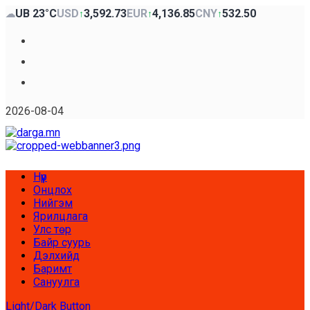
Skip
UB 23°C
USD
3,592.73
EUR
4,136.85
CNY
532.50
☁
↑
↑
↑
to
content
Facebook
x
Youtube
2026-08-04
Primary
Нүүр
Menu
Онцлох
Нийгэм
Ярилцлага
Улс төр
Байр суурь
Дэлхийд
Баримт
Сануулга
Light/Dark Button