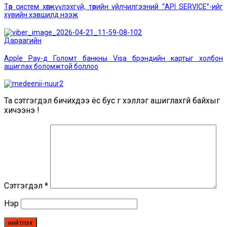
navigation
Төр систем хөгжүүлэхгүй, төрийн үйлчилгээний “API SERVICE”-ийг
хувийн хэвшилд нээж
Дараагийн
Дараагийн
мэдээ:
Apple Pay-д Голомт банкны Visa брэндийн картыг холбон
ашиглах боломжтой боллоо
Та сэтгэгдэл бичихдээ ёс бус үг хэллэг ашиглахгүй байхыг
хичээнэ үү!
Сэтгэгдэл
*
Нэр