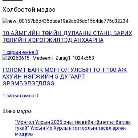
Холбоотой мэдээ
10 АЙМГИЙН ТӨВИЙН ДУЛААНЫ СТАНЦ БАРИХ
ТӨСЛИЙН ХЭРЭГЖИЛТЭД АНХААРНА
1 сарын өмнө
0
ГОЛОМТ БАНК МОНГОЛ УЛСЫН ТОП-100 АЖ
АХУЙН НЭГЖИЙН 5 ДУГААРТ
ЭРЭМБЭЛЭГДЛЭЭ
1 сарын өмнө
0
Шинэ мэдээ
“Монгол Улсын 2025 оны төсвийн гүйцэтгэл батлах
тухай” Улсын Их Хурлын тогтоолын төсөл өргөн
мэдүүлэв