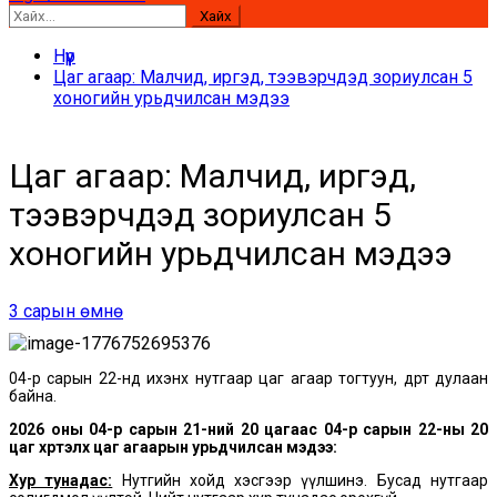
Хайх:
Нүүр
Цаг агаар: Малчид, иргэд, тээвэрчдэд зориулсан 5
хоногийн урьдчилсан мэдээ
Цаг агаар: Малчид, иргэд,
тээвэрчдэд зориулсан 5
хоногийн урьдчилсан мэдээ
3 сарын өмнө
04-р сарын 22-нд ихэнх нутгаар цаг агаар тогтуун, өдөртөө дулаан
байна.
2026 оны 04-р сарын 21-ний 20 цагаас 04-р сарын 22-ны 20
цаг хүртэлх
цаг агаарын урьдчилсан мэдээ:
Хур тунадас:
Нутгийн хойд хэсгээр үүлшинэ. Бусад нутгаар