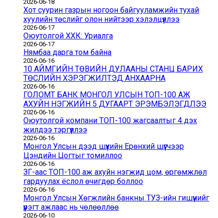
2026-06-18
Хот суурин газрын ногоон байгууламжийн тухай
хуулийн төслийг олон нийтээр хэлэлцүүллээ
2026-06-17
Оюутолгой ХХК: Уриалга
2026-06-17
Нямбаа дарга том байна
2026-06-16
10 АЙМГИЙН ТӨВИЙН ДУЛААНЫ СТАНЦ БАРИХ
ТӨСЛИЙН ХЭРЭГЖИЛТЭД АНХААРНА
2026-06-16
ГОЛОМТ БАНК МОНГОЛ УЛСЫН ТОП-100 АЖ
АХУЙН НЭГЖИЙН 5 ДУГААРТ ЭРЭМБЭЛЭГДЛЭЭ
2026-06-16
Оюутолгой компани ТОП-100 жагсаалтыг 4 дэх
жилдээ тэргүүллээ
2026-06-16
Монгол Улсын дээд шүүхийн Ерөнхий шүүгчээр
Цэндийн Цогтыг томиллоо
2026-06-16
ЗГ-аас ТОП-100 аж ахуйн нэгжид цом, өргөмжлөл
гардуулах ёслол өчигдөр боллоо
2026-06-16
Монгол Улсын Хөгжлийн банкны ТУЗ-ийн гишүүнийг
үүрэгт ажлаас нь чөлөөллөө
2026-06-10