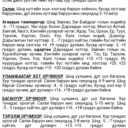
солигдмол үүлтэй. Нийт нутгаар хур тунадас орохгүй.
Салхи:
Шөнөдөө нутгийн зүүн хэсгээр баруун хойноос, бусад нутгаар
баруунаас, өдөртөө ихэнх нутгаар баруун өмнөөс секундэд 5-10 метр.
Агаарын температур:
Шөнөдөө Завхан, Заг-Байдраг голын хөндийгөөр
-6…-11 градус, Увс нуур болон Дархадын хотгор, Монгол-Алтай,
Хангай, Хөвсгөл, Хэнтийн уулархаг нутаг, Идэр, Тэс, Орхон, Ерөө, Туул,
Тэрэлж, Хэрлэн, Онон, Улз, Халх голын хөндий, Дорнод-
Дарьгангын тал нутгаар -2…-7 градус хүйтэн, говийн бүс нутгийн
баруун өмнөд хэсгээр +4…+9 градус дулаан, бусад нутгаар -2…+3
градус дулаан,
өдөртөө
Дархадын хотгор, Завхан голын эх,
Хүрэнбэлчир орчим, Хэнтийн уулархаг нутаг, Тэс, Ерөө, Тэрэлж,
Хэрлэн, Онон, Улз, Халх голын хөндийгөөр +10…+15 градус, Их
нууруудын хотгор, говийн бүс нутгийн өмнөд хэсгээр +20…+25
градус, бусад нутгаар +15…+20 градус дулаан байна.
УЛААНБААТАР ХОТ ОРЧМООР
: Шөнөдөө үүлшинэ, өдөртөө үүл багасна.
Хур тунадас орохгүй. Салхи баруун өмнөөс секундэд 4-9 метр. Шөнөдөө
Яарсаг-Сонгины орчмоор -4…-6 градус хүйтэн, бусад хэсгээр 0
градус орчим, өдөртөө дулаарч +16…+18 градус дулаан байна.
БАГАНУУР ОРЧМООР
: Шөнөдөө үүлшинэ, өдөртөө үүл багасна. Хур
тунадас орохгүй. Салхи баруун өмнөөс секундэд 5-10 метр. Шөнөдөө
-3…-5 градус хүйтэн, өдөртөө дулаарч +16…+18 градус дулаан байна.
ТЭРЭЛЖ ОРЧМООР
: Шөнөдөө үүлшинэ, өдөртөө үүл багасна. Хур тунадас
орохгүй. Салхи баруун өмнөөс секундэд 3-8 метр. Шөнөдөө -5…-7 градус
хүйтэн, өдөртөө дулаарч +13…+15 градус дулаан