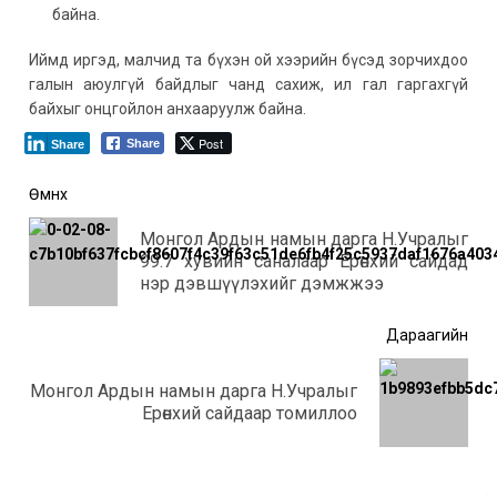
байна.
Иймд иргэд, малчид та бүхэн ой хээрийн бүсэд зорчихдоо
галын аюулгүй байдлыг чанд сахиж, ил гал гаргахгүй
байхыг онцгойлон анхааруулж байна.
Post
Share
Share
Post
Өмнөх
navigation
Монгол Ардын намын дарга Н.Учралыг
Өмнө
99.7 хувийн саналаар Ерөнхий сайдад
мэд
нэр дэвшүүлэхийг дэмжжээ
Дараагийн
Монгол Ардын намын дарга Н.Учралыг
Дараагийн
Ерөнхий сайдаар томиллоо
мэдээ: