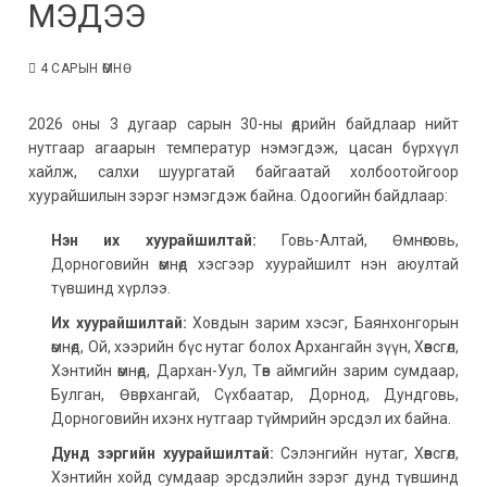
МЭДЭЭ
4 САРЫН ӨМНӨ
2026 оны 3 дугаар сарын 30-ны өдрийн байдлаар нийт
нутгаар агаарын температур нэмэгдэж, цасан бүрхүүл
хайлж, салхи шуургатай байгаатай холбоотойгоор
хуурайшилын зэрэг нэмэгдэж байна. Одоогийн байдлаар:
Нэн их хуурайшилтай:
Говь-Алтай, Өмнөговь,
Дорноговийн өмнөд хэсгээр хуурайшилт нэн аюултай
түвшинд хүрлээ.
Их хуурайшилтай:
Ховдын зарим хэсэг, Баянхонгорын
өмнөд, Ой, хээрийн бүс нутаг болох Архангайн зүүн, Хөвсгөл,
Хэнтийн өмнөд, Дархан-Уул, Төв аймгийн зарим сумдаар,
Булган, Өвөрхангай, Сүхбаатар, Дорнод, Дундговь,
Дорноговийн ихэнх нутгаар түймрийн эрсдэл их байна.
Дунд зэргийн хуурайшилтай:
Сэлэнгийн нутаг, Хөвсгөл,
Хэнтийн хойд сумдаар эрсдэлийн зэрэг дунд түвшинд