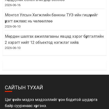
2026-06-16
Монгол Улсын Хөгжлийн банкны ТУЗ-ийн гишүүнийг
үүрэгт ажлаас нь чөлөөллөө
2026-06-10
Мөрдөн шалгах ажиллагааны явцад хэрэг бүртгэлтийн
2 хэрэгт нийт 12 объектод нэгжлэг хийв
2026-06-10
САЙТЫН ТУХАЙ
Цаг үеийн мэдээ мэдээллийг үнэн бодитой шударга
байр сууринаас хүргэнэ.