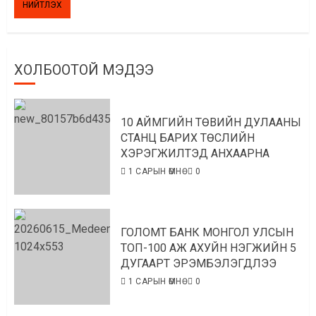
ХОЛБООТОЙ МЭДЭЭ
10 АЙМГИЙН ТӨВИЙН ДУЛААНЫ
СТАНЦ БАРИХ ТӨСЛИЙН
ХЭРЭГЖИЛТЭД АНХААРНА
1 САРЫН ӨМНӨ
0
ГОЛОМТ БАНК МОНГОЛ УЛСЫН
ТОП-100 АЖ АХУЙН НЭГЖИЙН 5
ДУГААРТ ЭРЭМБЭЛЭГДЛЭЭ
1 САРЫН ӨМНӨ
0