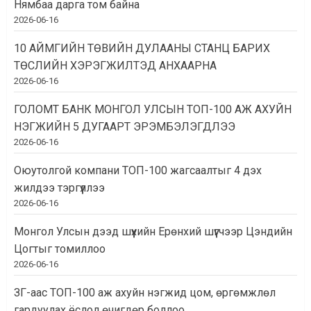
Нямбаа дарга том байна
2026-06-16
10 АЙМГИЙН ТӨВИЙН ДУЛААНЫ СТАНЦ БАРИХ
ТӨСЛИЙН ХЭРЭГЖИЛТЭД АНХААРНА
2026-06-16
ГОЛОМТ БАНК МОНГОЛ УЛСЫН ТОП-100 АЖ АХУЙН
НЭГЖИЙН 5 ДУГААРТ ЭРЭМБЭЛЭГДЛЭЭ
2026-06-16
Оюутолгой компани ТОП-100 жагсаалтыг 4 дэх
жилдээ тэргүүллээ
2026-06-16
Монгол Улсын дээд шүүхийн Ерөнхий шүүгчээр Цэндийн
Цогтыг томиллоо
2026-06-16
ЗГ-аас ТОП-100 аж ахуйн нэгжид цом, өргөмжлөл
гардуулах ёслол өчигдөр боллоо