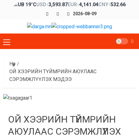
Skip
UB 19°C
USD
3,593.87
EUR
4,141.04
CNY
532.66
☁
↑
↑
↑
to
Facebook
x
Youtube
2026-08-09
content
Primary
Menu
Нүүр
ОЙ ХЭЭРИЙН ТҮЙМРИЙН АЮУЛААС
СЭРЭМЖЛҮҮЛЭХ МЭДЭЭ
ОЙ ХЭЭРИЙН ТҮЙМРИЙН
АЮУЛААС СЭРЭМЖЛҮҮЛЭХ