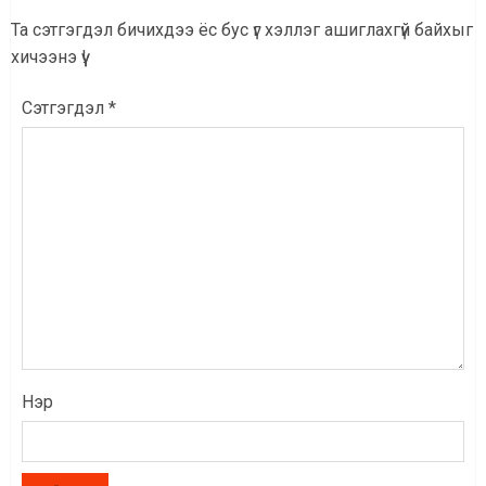
Та сэтгэгдэл бичихдээ ёс бус үг хэллэг ашиглахгүй байхыг
хичээнэ үү!
Сэтгэгдэл
*
Нэр