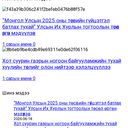
“Монгол Улсын 2025 оны төсвийн гүйцэтгэл
батлах тухай” Улсын Их Хурлын тогтоолын төсөл
өргөн мэдүүлэв
1 сарын өмнө
0
Хот суурин газрын ногоон байгууламжийн тухай
хуулийн төслийг олон нийтээр хэлэлцүүллээ
1 сарын өмнө
0
Шинэ мэдээ
“Монгол Улсын 2025 оны төсвийн гүйцэтгэл батлах
тухай” Улсын Их Хурлын тогтоолын төсөл өргөн
мэдүүлэв
2026-06-18
Хот суурин газрын ногоон байгууламжийн тухай