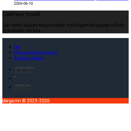
2026-06-10
Сайтын тухай
Цаг үеийн мэдээ мэдээллийг үнэн бодитой шударга байр
сууринаас хүргэнэ.
Нүүр
Редакцийн бодлого
Холбоо барих
Facebook
x
Youtube
darga.mn © 2025-2026