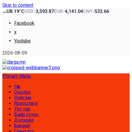
Skip to content
UB 19°C
USD
3,593.87
EUR
4,141.04
CNY
532.66
☁
↑
↑
↑
Facebook
x
Youtube
2026-08-09
Primary Menu
Нүүр
Онцлох
Нийгэм
Ярилцлага
Улс төр
Байр суурь
Дэлхийд
Баримт
Сануулга