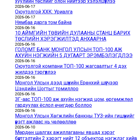
хуулийн төслийг олон нийтээр хэлэлцүүллээ
2026-06-17
Оюутолгой ХХК: Уриалга
2026-06-17
Нямбаа дарга том байна
2026-06-16
10 АЙМГИЙН ТӨВИЙН ДУЛААНЫ СТАНЦ БАРИХ
ТӨСЛИЙН ХЭРЭГЖИЛТЭД АНХААРНА
2026-06-16
ГОЛОМТ БАНК МОНГОЛ УЛСЫН ТОП-100 АЖ
АХУЙН НЭГЖИЙН 5 ДУГААРТ ЭРЭМБЭЛЭГДЛЭЭ
2026-06-16
Оюутолгой компани ТОП-100 жагсаалтыг 4 дэх
жилдээ тэргүүллээ
2026-06-16
Монгол Улсын дээд шүүхийн Ерөнхий шүүгчээр
Цэндийн Цогтыг томиллоо
2026-06-16
ЗГ-аас ТОП-100 аж ахуйн нэгжид цом, өргөмжлөл
гардуулах ёслол өчигдөр боллоо
2026-06-16
Монгол Улсын Хөгжлийн банкны ТУЗ-ийн гишүүнийг
үүрэгт ажлаас нь чөлөөллөө
2026-06-10
Мөрдөн шалгах ажиллагааны явцад хэрэг
бүртгэлтийн 2 хэрэгт нийт 12 объектод нэгжлэг хийв