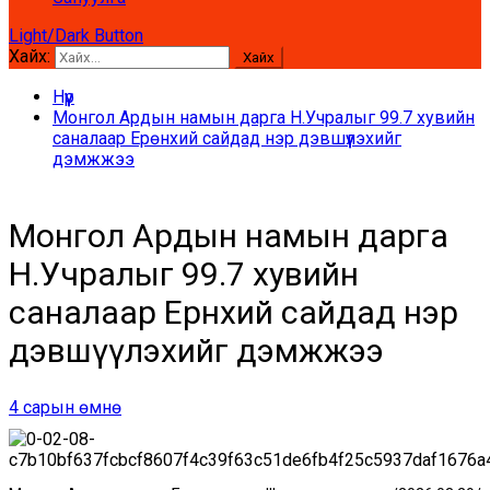
Light/Dark Button
Хайх:
Нүүр
Монгол Ардын намын дарга Н.Учралыг 99.7 хувийн
саналаар Ерөнхий сайдад нэр дэвшүүлэхийг
дэмжжээ
Монгол Ардын намын дарга
Н.Учралыг 99.7 хувийн
саналаар Ерөнхий сайдад нэр
дэвшүүлэхийг дэмжжээ
4 сарын өмнө