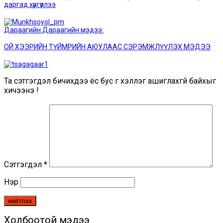
даргад хүргүүллээ
Дараагийн
Дараагийн мэдээ:
ОЙ ХЭЭРИЙН ТҮЙМРИЙН АЮУЛААС СЭРЭМЖЛҮҮЛЭХ МЭДЭЭ
Та сэтгэгдэл бичихдээ ёс бус үг хэллэг ашиглахгүй байхыг
хичээнэ үү!
Сэтгэгдэл
*
Нэр
Холбоотой мэдээ