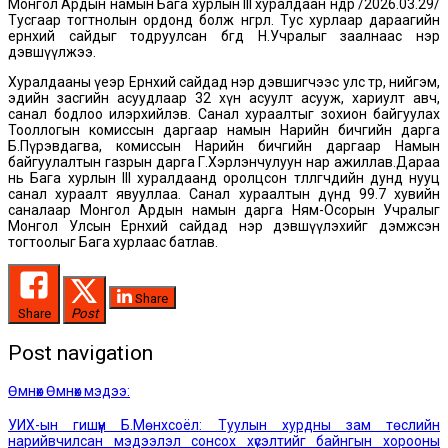
Монгол Ардын намын Бага хурлын III хуралдаан өнөөдөр /2026.03.29/
Тусгаар тогтнолын ордонд болж өнгөрлөө. Тус хурлаар дараагийн
ерөнхий сайдыг тодруулсан бөгөөд Н.Учралыг заалнаас нэр
дэвшүүлжээ.
Хуралдааны үеэр Ерөнхий сайдад нэр дэвшигчээс улс төр, нийгэм,
эдийн засгийн асуудлаар 32 хүн асуулт асууж, хариулт авч,
санал бодлоо илэрхийлэв. Санал хураалтыг зохион байгуулах
Тооллогын комиссын даргаар намын Нарийн бичгийн дарга
Б.Пүрэвдагва, комиссын Нарийн бичгийн даргаар Намын
байгуулалтын газрын дарга Г.Хэрлэнчулуун нар ажиллав.Дараа
нь Бага хурлын III хуралдаанд оролцсон төлөөлөгчдийн дунд нууц
санал хураалт явууллаа. Санал хураалтын дүнд 99.7 хувийн
саналаар Монгол Ардын намын дарга Ням-Осорын Учралыг
Монгол Улсын Ерөнхий сайдад нэр дэвшүүлэхийг дэмжсэн
тогтоолыг Бага хурлаас батлав.
Share
Share
Post
Post navigation
Өмнөх
Өмнөх мэдээ:
УИХ-ын гишүүн Б.Мөнхсоёл: Туулын хурдны зам төслийн
нарийвчилсан мэдээлэл сонсох хүсэлтийг байнгын хорооны