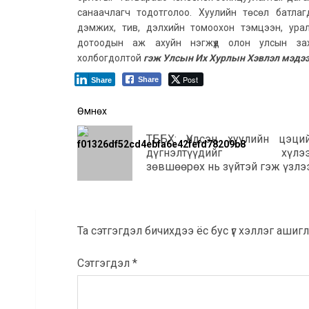
санаачлагч тодотголоо. Хуулийн төсөл батлагд
дэмжих, тив, дэлхийн томоохон тэмцээн, урал
дотоодын аж ахуйн нэгжүүд олон улсын за
холбогдолтой
гэж Улсын Их Хурлын Хэвлэл мэдээл
Post
Share
Share
Post
Өмнөх
navigation
ТББХ: Үндсэн хуулийн цэци
дүгнэлтүүдийг хүлээ
зөвшөөрөх нь зүйтэй гэж үзлэ
Та сэтгэгдэл бичихдээ ёс бус үг хэллэг ашигла
Сэтгэгдэл
*