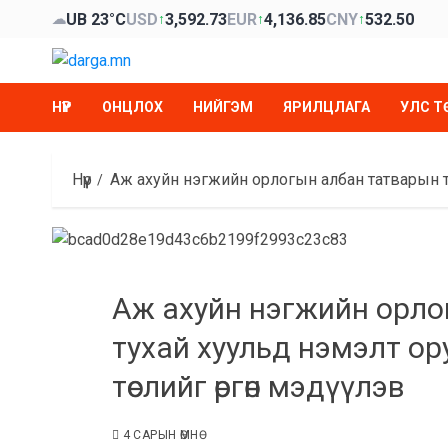
Skip
UB 23°C
USD
3,592.73
EUR
4,136.85
CNY
532.50
☁
↑
↑
↑
to
content
НҮҮР
ОНЦЛОХ
НИЙГЭМ
ЯРИЛЦЛАГА
УЛС Т
Нүүр
Аж ахуйн нэгжийн орлогын албан татварын ту
Аж ахуйн нэгжийн орло
тухай хуульд нэмэлт ор
төслийг өргөн мэдүүлэв
4 САРЫН ӨМНӨ