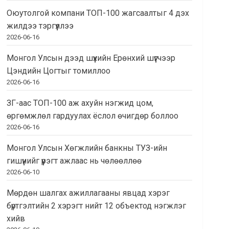
Оюутолгой компани ТОП-100 жагсаалтыг 4 дэх
жилдээ тэргүүллээ
2026-06-16
Монгол Улсын дээд шүүхийн Ерөнхий шүүгчээр
Цэндийн Цогтыг томиллоо
2026-06-16
ЗГ-аас ТОП-100 аж ахуйн нэгжид цом,
өргөмжлөл гардуулах ёслол өчигдөр боллоо
2026-06-16
Монгол Улсын Хөгжлийн банкны ТУЗ-ийн
гишүүнийг үүрэгт ажлаас нь чөлөөллөө
2026-06-10
Мөрдөн шалгах ажиллагааны явцад хэрэг
бүртгэлтийн 2 хэрэгт нийт 12 объектод нэгжлэг
хийв