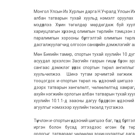
Монгол Улсын Их Хурлын дарга Н.Учралд Улсын Их
албан татварын тухай хуульд нэмэлт оруулах 
мэдүүллээ. Хүчин төгөлдөр мөрдөгдөж буй ху
хариуцлагын хүрээнд олимпын төрлийн тэмцээн з
паралимпын хорооны бүртгэлтэй олимпын төрлий
дасгалжуулагчид олгосон санхүүгийн дэмжлэгийг а
Мөн Биеийн тамир, спортын тухай хуулийн 10 дуг
асуудал эрхэлсэн Засгийн газрын гишүүн бүрэн 
сангаас дэмжлэг үзүүлэх спортын төрөл ангиллыг 
хуульчилжээ. Шинэ тутам эрчимтэй хөгжиж бу
тооцогдох и-спортын төрөл нь үндэсний шигшээ 
дээрх татварын хөнгөлөлт, чөлөөлөлтөд хамраг
ахуйн нэгжийн орлогын албан татварын тухай хуу
хуулийн 10.1.1-д заасны дагуу бүрдүүлсэн үндэсни
агуулгыг нэмэхээр хуулийн төсөлд тусгажээ.
Түүнчлэн и-спортын үндэсний шигшээ баг, түүнд бүр
иргэн болон бусад этгээдээс өгсөн бүх төр
орлогыг татвараас чөлөөлөх зохицуулалтыг дагал