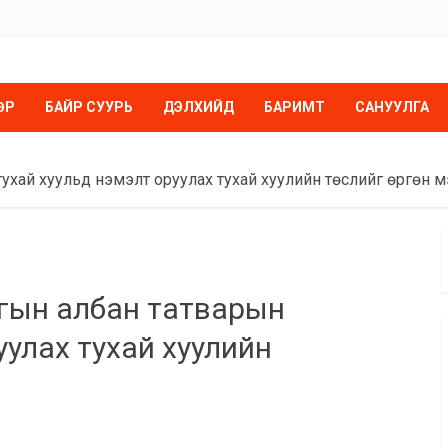
ӨР
БАЙР СУУРЬ
ДЭЛХИЙД
БАРИМТ
САНУУЛГА
хай хуульд нэмэлт оруулах тухай хуулийн төслийг өргөн мэ
гын албан татварын
уулах тухай хуулийн