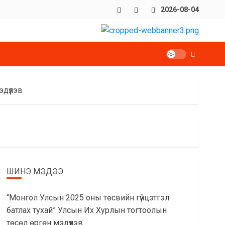
Facebook
x
Youtube
2026-08-04
дүүлэв
ШИНЭ МЭДЭЭ
“Монгол Улсын 2025 оны төсвийн гүйцэтгэл
батлах тухай” Улсын Их Хурлын тогтоолын
төсөл өргөн мэдүүлэв