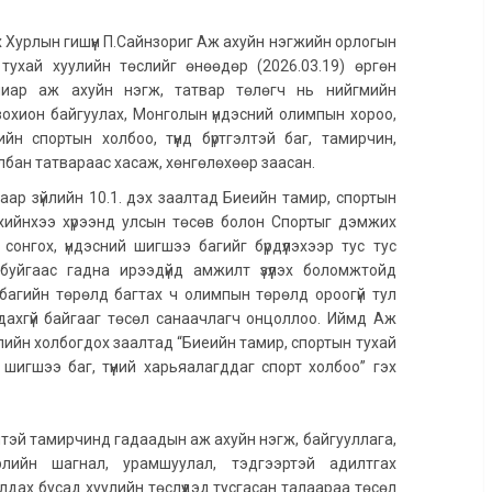
 Хурлын гишүүн П.Сайнзориг Аж ахуйн нэгжийн орлогын
тухай хуулийн төслийг өнөөдөр (2026.03.19) өргөн
улиар аж ахуйн нэгж, татвар төлөгч нь нийгмийн
охион байгуулах, Монголын үндэсний олимпын хороо,
н спортын холбоо, түүнд бүртгэлтэй баг, тамирчин,
лбан татвараас хасаж, хөнгөлөхөөр заасан.
аар зүйлийн 10.1. дэх заалтад Биеийн тамир, спортын
эрхийнхээ хүрээнд улсын төсөв болон Спортыг дэмжих
сонгох, үндэсний шигшээ багийг бүрдүүлэхээр тус тус
йгаас гадна ирээдүйд амжилт үзүүлэх боломжтойд
багийн төрөлд багтах ч олимпын төрөлд ороогүй тул
дахгүй байгааг төсөл санаачлагч онцоллоо. Иймд Аж
лийн холбогдох заалтад “Биеийн тамир, спортын тухай
й шигшээ баг, түүний харьяалагддаг спорт холбоо” гэх
тгэлтэй тамирчинд гадаадын аж ахуйн нэгж, байгууллага,
лийн шагнал, урамшуулал, тэдгээртэй адилтгах
дах бусад хуулийн төслүүдэд тусгасан талаараа төсөл