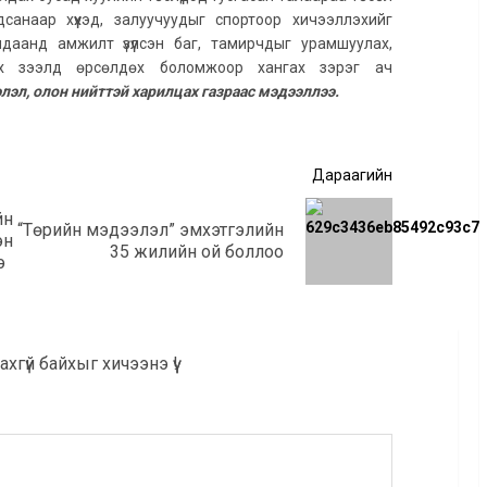
санаар хүүхэд, залуучуудыг спортоор хичээллэхийг
даанд амжилт үзүүлсэн баг, тамирчдыг урамшуулах,
х зээлд өрсөлдөх боломжоор хангах зэрэг ач
эл, олон нийттэй харилцах газраас мэдээллээ.
Дараагийн
йн
“Төрийн мэдээлэл” эмхэтгэлийн
Өмнөх
Дараагийн
н
35 жилийн ой боллоо
мэдээ:
мэдээ:
э
хгүй байхыг хичээнэ үү!