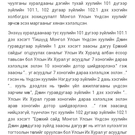
чуулганы хуралдааны дэгийн тухай хуулийн 101 дүгээр
зүйлийн 101.1, 102 дугаар зүйлийн 102.1 дэх хэсгийн
холбогдох зохицуулалт Монгол Улсын Үндсэн хуулийг
зөрчсөн эсэх маргааныг хянан хэлэлцсэн.
Энэхүү хуралдаанаар тус хуулийн 101 дүгээр зүйлийн 101.1
дэх хэсэгт “Гишүүд Монгол Улсын Үндсэн хуулийн Дөчин
гуравдугаар зүйлийн 1 дэх хэсэгт заасны дагуу Ерөнхий
сайдыг огцруулах саналыг Улсын Их Хуралд албан ёсоор
тавьсан бол Улсын Их Хурал уг асуудлыг 7 хоногийн дараа
хэлэлцэж эхлэн 10 хоногийн дотор шийдвэрлэнэ.” гэж
заасны “… уг асуудлыг 7 хоногийн дараа хэлэлцэж эхлэн …”
гэсэн нь Үндсэн хуулийн Нэгдүгээр зүйлийн 2 дахь хэсгийн
“… хууль дээдлэх нь төрийн үйл ажиллагааны үндсэн
зарчим мөн.”, Дөчин гуравдугаар зүйлийн 1 дэх хэсгийн “…
Улсын Их Хурал гурав хоногийн дараа хэлэлцэж эхлэн
арав хоногийн дотор шийдвэрлэнэ. …” гэж заасанд
нийцээгүй; түүнчлэн тус хуулийн 102 дугаар зүйлийн 102.1
дэх хэсэгт “Ерөнхий сайд Монгол Улсын Үндсэн хуулийн
Дөчин дөрөвдүгээр зүйлд заасны дагуу өөрт нь итгэл хүлээлгэх
тогтоолын төслийг оруулсан бол Улсын Их Хурал уг асуудлыг