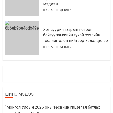
мэдүүлэв
1 САРЫН ӨМНӨ
0
Хот суурин газрын ногоон
байгууламжийн тухай хуулийн
төслийг олон нийтээр хэлэлцүүллээ
1 САРЫН ӨМНӨ
0
ШИНЭ МЭДЭЭ
“Монгол Улсын 2025 оны төсвийн гүйцэтгэл батлах