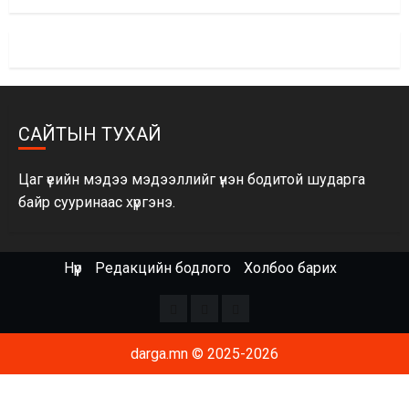
САЙТЫН ТУХАЙ
Цаг үеийн мэдээ мэдээллийг үнэн бодитой шударга
байр сууринаас хүргэнэ.
Нүүр
Редакцийн бодлого
Холбоо барих
Facebook
x
Youtube
darga.mn © 2025-2026