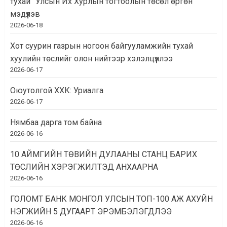
тухай” Улсын Их Хурлын тогтоолын төсөл өргөн
мэдүүлэв
2026-06-18
Хот суурин газрын ногоон байгууламжийн тухай
хуулийн төслийг олон нийтээр хэлэлцүүллээ
2026-06-17
Оюутолгой ХХК: Уриалга
2026-06-17
Нямбаа дарга том байна
2026-06-16
10 АЙМГИЙН ТӨВИЙН ДУЛААНЫ СТАНЦ БАРИХ
ТӨСЛИЙН ХЭРЭГЖИЛТЭД АНХААРНА
2026-06-16
ГОЛОМТ БАНК МОНГОЛ УЛСЫН ТОП-100 АЖ АХУЙН
НЭГЖИЙН 5 ДУГААРТ ЭРЭМБЭЛЭГДЛЭЭ
2026-06-16