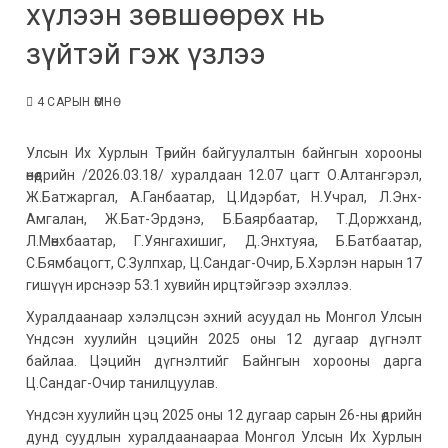
хүлээн зөвшөөрөх нь
зүйтэй гэж үзлээ
4 САРЫН ӨМНӨ
Улсын Их Хурлын Төрийн байгуулалтын байнгын хорооны
өнөөдрийн /2026.03.18/ хуралдаан 12.07 цагт О.Алтангэрэл,
Ж.Батжаргал, А.Ганбаатар, Ц.Идэрбат, Н.Учрал, Л.Энх-
Амгалан, Ж.Бат-Эрдэнэ, Б.Баярбаатар, Т.Доржханд,
Л.Мөнхбаатар, Г.Уянгахишиг, Д.Энхтуяа, Б.Батбаатар,
С.Бямбацогт, С.Зулпхар, Ц.Сандаг-Очир, Б.Хэрлэн нарын 17
гишүүн ирснээр 53.1 хувийн ирцтэйгээр эхэллээ.
Хуралдаанаар хэлэлцсэн эхний асуудал нь Монгол Улсын
Үндсэн хуулийн цэцийн 2025 оны 12 дугаар дүгнэлт
байлаа. Цэцийн дүгнэлтийг Байнгын хорооны дарга
Ц.Сандаг-Очир танилцуулав.
Үндсэн хуулийн цэц 2025 оны 12 дугаар сарын 26-ны өдрийн
дунд суудлын хуралдаанаараа Монгол Улсын Их Хурлын