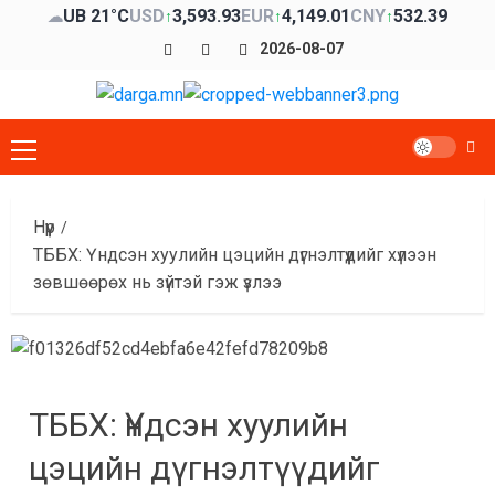
Skip
UB 21°C
USD
3,593.93
EUR
4,149.01
CNY
532.39
☁
↑
↑
↑
to
Facebook
x
Youtube
2026-08-07
content
Primary
Menu
Нүүр
ТББХ: Үндсэн хуулийн цэцийн дүгнэлтүүдийг хүлээн
зөвшөөрөх нь зүйтэй гэж үзлээ
ТББХ: Үндсэн хуулийн
цэцийн дүгнэлтүүдийг