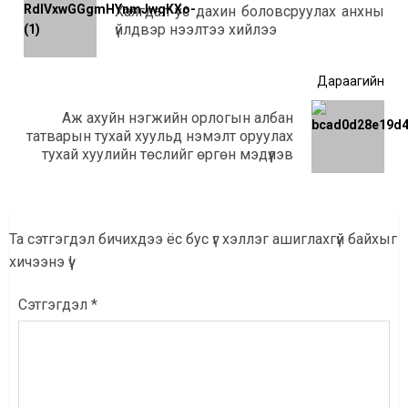
Хаягдал ус дахин боловсруулах анхны
Өмнө
үйлдвэр нээлтээ хийлээ
мэд
Дараагийн
Аж ахуйн нэгжийн орлогын албан
Дараагийн
татварын тухай хуульд нэмэлт оруулах
мэдээ:
тухай хуулийн төслийг өргөн мэдүүлэв
Та сэтгэгдэл бичихдээ ёс бус үг хэллэг ашиглахгүй байхыг
хичээнэ үү!
Сэтгэгдэл
*