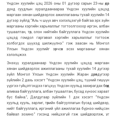
Үндсэн хуулийн цэц 2026 оны 01 дүгээр сарын 23-ны өдөр
дунд суудлын хуралдаанаараа Үндсэн хуулийн цэцэд
маргаан хянан шийдвэрлэх ажиллагааны тухай хуулийн 14
дүгээр зүйлд “Аль ч шүүх авч хэлэлцэхгүй байгаа эрх зүйн
маргааны хэргийн харьяаллыг тогтоолгохоор иргэн, албан
тушаалтан, төр, олон нийтийн байгууллага Үндсэн хуулийн
цэцэд гомдол гаргавал хэргийн харьяаллыг тогтоож
холбогдох шүүхэд шилжүүлнэ.” гэж заасан нь Монгол
Улсын Үндсэн хуулийг зөрчсөн эсэх маргааныг хянан
хэлэлцжээ.
Энэхүү хуралдаанаар Үндсэн хуулийн цэцэд маргаан
хянан шийдвэрлэх ажиллагааны тухай хуулийн 14 дүгээр
зүйл Монгол Улсын Үндсэн хуулийн Жаран дөрөвдүгээр
зүйлийн 2 дахь хэсэгт “Үндсэн хуулийн цэц, түүний гишүүн
үүргээ гүйцэтгэхдээ гагцхүү Үндсэн хуульд захирагдах бөгөөд
аливаа байгууллага, албан тушаалтан, бусад хүнээс хараат
бус байна.”, Далдугаар зүйлийн 1 дэх хэсэгт “Үндсэн
хуульд хууль, зарлиг, төрийн байгууллагын бусад шийдвэр,
нийт байгууллага, иргэний үйл ажиллагаа бүрнээ нийцсэн
байвал зохино.” гэсэнд нийцээгүй гэж шийдвэрлэж, уг