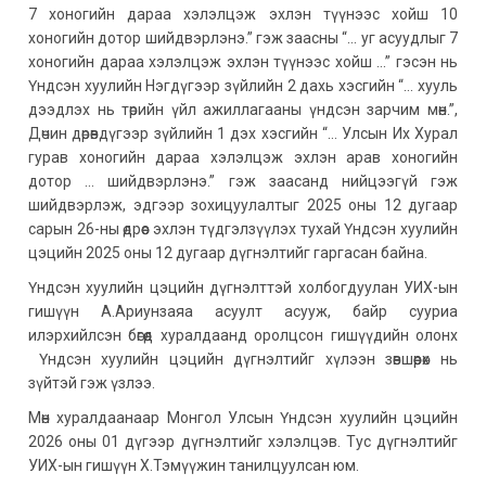
7 хоногийн дараа хэлэлцэж эхлэн түүнээс хойш 10
хоногийн дотор шийдвэрлэнэ.” гэж заасны “… уг асуудлыг 7
хоногийн дараа хэлэлцэж эхлэн түүнээс хойш …” гэсэн нь
Үндсэн хуулийн Нэгдүгээр зүйлийн 2 дахь хэсгийн “… хууль
дээдлэх нь төрийн үйл ажиллагааны үндсэн зарчим мөн.”,
Дөчин дөрөвдүгээр зүйлийн 1 дэх хэсгийн “… Улсын Их Хурал
гурав хоногийн дараа хэлэлцэж эхлэн арав хоногийн
дотор … шийдвэрлэнэ.” гэж заасанд нийцээгүй гэж
шийдвэрлэж, эдгээр зохицуулалтыг 2025 оны 12 дугаар
сарын 26-ны өдрөөс эхлэн түдгэлзүүлэх тухай Үндсэн хуулийн
цэцийн 2025 оны 12 дугаар дүгнэлтийг гаргасан байна.
Үндсэн хуулийн цэцийн дүгнэлттэй холбогдуулан УИХ-ын
гишүүн А.Ариунзаяа асуулт асууж, байр сууриа
илэрхийлсэн бөгөөд хуралдаанд оролцсон гишүүдийн олонх
Үндсэн хуулийн цэцийн дүгнэлтийг хүлээн зөвшөөрөх нь
зүйтэй гэж үзлээ.
Мөн хуралдаанаар Монгол Улсын Үндсэн хуулийн цэцийн
2026 оны 01 дүгээр дүгнэлтийг хэлэлцэв. Тус дүгнэлтийг
УИХ-ын гишүүн Х.Тэмүүжин танилцуулсан юм.