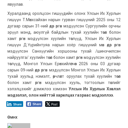
явуулав.
Хуралдаанд оролцсон гишүүдийн олонх Улсын Их Хурлын
гишүүн Т.Мөнхсайхан нарын гурван гишүүний 2025 оны 12
дугаар сарын 31-ний өдөр өргөн мэдүүлсэн Сургуулийн орчны
эрүүл мэнд, аюулгүй байдлын тухай хуулийн төсөл болон
хамт өргөн мэдүүлсэн хуулийн төслүүд, Улсын Их Хурлын
гишүүн Д.Үүрийнтуяа нарын хоёр гишүүний мөн өдөр өргөн
мэдүүлсэн Санхүүгийн хоршооны тухай /шинэчилсэн
найруулга/ хуулийн төсөл болон хамт өргөн мэдүүлсэн хуулийн
төслүүд, Монгол Улсын Ерөнхийлөгчөөс 2026 оны 03 дугаар
сарын 09-ний өдөр өргөн мэдүүлсэн Монгол Улсын Их Хурлын
тухай хуульд нэмэлт, өөрчлөлт оруулах тухай хуулийн төсөл
болон хамт өргөн мэдүүлсэн хууль, тогтоолын төслийг
хэлэлцэхийг дэмжлээ хэмээн
Улсын Их Хурлын Хэвлэл
мэдээлэл, олон нийттэй харилцах газраас мэдээллээ.
Post
Share
Share
Post
Өмнөх
navigation