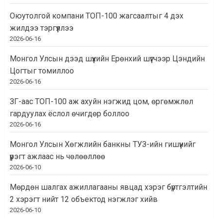
Оюутолгой компани ТОП-100 жагсаалтыг 4 дэх
жилдээ тэргүүллээ
2026-06-16
Монгол Улсын дээд шүүхийн Ерөнхий шүүгчээр Цэндийн
Цогтыг томиллоо
2026-06-16
ЗГ-аас ТОП-100 аж ахуйн нэгжид цом, өргөмжлөл
гардуулах ёслол өчигдөр боллоо
2026-06-16
Монгол Улсын Хөгжлийн банкны ТУЗ-ийн гишүүнийг
үүрэгт ажлаас нь чөлөөллөө
2026-06-10
Мөрдөн шалгах ажиллагааны явцад хэрэг бүртгэлтийн
2 хэрэгт нийт 12 объектод нэгжлэг хийв
2026-06-10