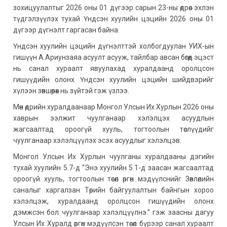
зохицуулалтыг 2026 оны 01 дүгээр сарын 23-ны өдрөөс эхлэн
түдгэлзүүлэх тухай Үндсэн хуулийн цэцийн 2026 оны 01
дүгээр дүгнэлт гаргасан байна.
Үндсэн хуулийн цэцийн дүгнэлттэй холбогдуулан УИХ-ын
гишүүн А.Ариунзаяа асуулт асууж, тайлбар авсан бөгөөд эцэст
нь санал хураалт явуулахад хуралдаанд оролцсон
гишүүдийн олонх Үндсэн хуулийн цэцийн шийдвэрийг
хүлээн зөвшөөрөх нь зүйтэй гэж үзлээ.
Мөн өдрийн хуралдаанаар Монгол Улсын Их Хурлын 2026 оны
хаврын ээлжит чуулганаар хэлэлцэх асуудлын
жагсаалтад ороогүй хууль, тогтоолын төслүүдийг
чуулганаар хэлэлцүүлэх эсэх асуудлыг хэлэлцэв.
Монгол Улсын Их Хурлын чуулганы хуралдааны дэгийн
тухай хуулийн 5.7-д “Энэ хуулийн 5.1-д заасан жагсаалтад
ороогүй хууль, тогтоолын төсөл өргөн мэдүүлснийг Зөвлөлийн
саналыг харгалзан Төрийн байгуулалтын байнгын хороо
хэлэлцэж, хуралдаанд оролцсон гишүүдийн олонх
дэмжсэн бол чуулганаар хэлэлцүүлнэ.” гэж заасны дагуу
Улсын Их Хуралд өргөн мэдүүлсэн төсөл бүрээр санал хураалт