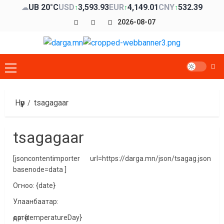
Skip
UB 20°C
USD
3,593.93
EUR
4,149.01
CNY
532.39
☁
↑
↑
↑
to
Facebook
x
Youtube
2026-08-07
content
Primary
Menu
Нүүр
tsagagaar
tsagagaar
[jsoncontentimporter url=https://darga.mn/json/tsagag.json
basenode=data ]
Огноо: {date}
Улаанбаатар:
өдөртөө{temperatureDay}