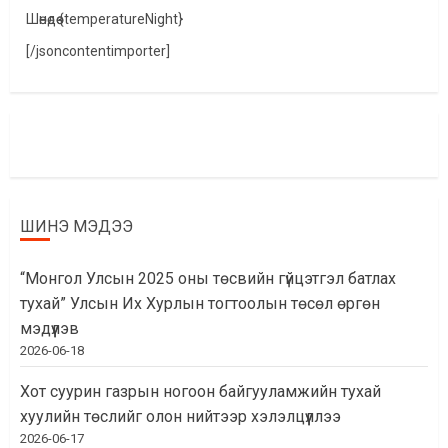
Шөнөдөө {temperatureNight}
[/jsoncontentimporter]
ШИНЭ МЭДЭЭ
“Монгол Улсын 2025 оны төсвийн гүйцэтгэл батлах
тухай” Улсын Их Хурлын тогтоолын төсөл өргөн
мэдүүлэв
2026-06-18
Хот суурин газрын ногоон байгууламжийн тухай
хуулийн төслийг олон нийтээр хэлэлцүүллээ
2026-06-17