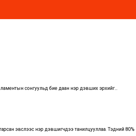
ламентын сонгуульд бие даан нэр дэвших эрхийг...
рсан эвслээс нэр дэвшигчдээ танилцууллаа. Тэдний 80% н