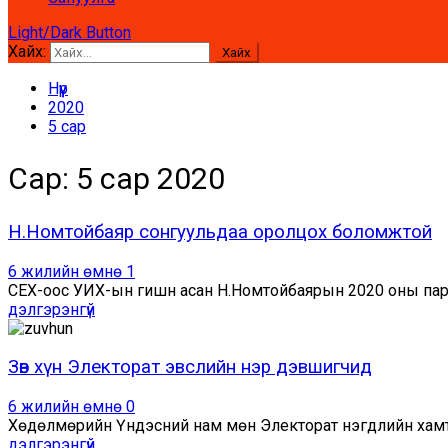
Light/Dark Button
Хайх:
Нүүр
2020
5 сар
Сар:
5 сар 2020
Н.Номтойбаяр сонгуульдаа оролцох боломжтой
6 жилийн өмнө
1
СЕХ-оос УИХ-ын гишүүн асан Н.Номтойбаярын 2020 оны пар
дэлгэрэнгүй
Зөв хүн Электорат эвслийн нэр дэвшигчид
6 жилийн өмнө
0
Хөдөлмөрийн Үндэсний нам мөн Электорат нэгдлийн хамта
дэлгэрэнгүй