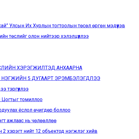
хай” Улсын Их Хурлын тогтоолын төсөл өргөн мэдүүлэв
йн төслийг олон нийтээр хэлэлцүүллээ
ӨСЛИЙН ХЭРЭГЖИЛТЭД АНХААРНА
Н НЭГЖИЙН 5 ДУГААРТ ЭРЭМБЭЛЭГДЛЭЭ
э тэргүүллээ
н Цогтыг томиллоо
рдуулах ёслол өчигдөр боллоо
эгт ажлаас нь чөлөөллөө
 2 хэрэгт нийт 12 объектод нэгжлэг хийв