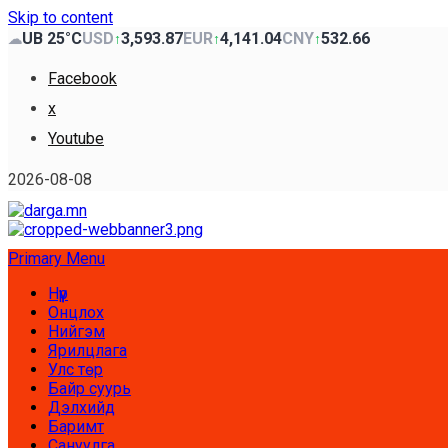
Skip to content
UB 25°C
USD
3,593.87
EUR
4,141.04
CNY
532.66
☁
↑
↑
↑
Facebook
x
Youtube
2026-08-08
Primary Menu
Нүүр
Онцлох
Нийгэм
Ярилцлага
Улс төр
Байр суурь
Дэлхийд
Баримт
Сануулга