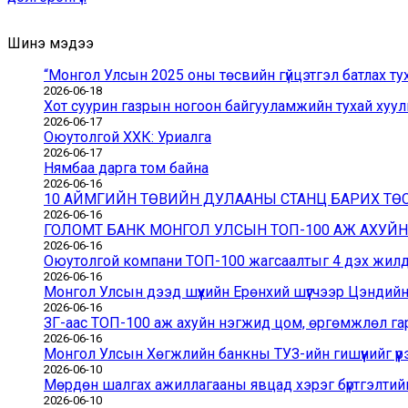
Шинэ мэдээ
“Монгол Улсын 2025 оны төсвийн гүйцэтгэл батлах ту
2026-06-18
Хот суурин газрын ногоон байгууламжийн тухай хуули
2026-06-17
Оюутолгой ХХК: Уриалга
2026-06-17
Нямбаа дарга том байна
2026-06-16
10 АЙМГИЙН ТӨВИЙН ДУЛААНЫ СТАНЦ БАРИХ Т
2026-06-16
ГОЛОМТ БАНК МОНГОЛ УЛСЫН ТОП-100 АЖ АХУЙ
2026-06-16
Оюутолгой компани ТОП-100 жагсаалтыг 4 дэх жилдэ
2026-06-16
Монгол Улсын дээд шүүхийн Ерөнхий шүүгчээр Цэндий
2026-06-16
ЗГ-аас ТОП-100 аж ахуйн нэгжид цом, өргөмжлөл га
2026-06-16
Монгол Улсын Хөгжлийн банкны ТУЗ-ийн гишүүнийг үүр
2026-06-10
Мөрдөн шалгах ажиллагааны явцад хэрэг бүртгэлтийн
2026-06-10