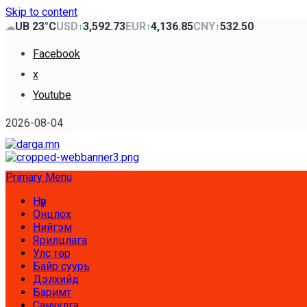
Skip to content
UB 23°C
USD
3,592.73
EUR
4,136.85
CNY
532.50
☁
↑
↑
↑
Facebook
x
Youtube
2026-08-04
Primary Menu
Нүүр
Онцлох
Нийгэм
Ярилцлага
Улс төр
Байр суурь
Дэлхийд
Баримт
Сануулга