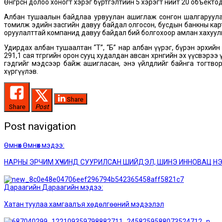
Өнгөрсөн долоо хоногт хэрэг бүртгэлтийн 5 хэрэгт нийт 20 объект
Албан тушаалын байдлаа урвуулан ашиглаж сонгон шалгаруулалта
томилж эдийн засгийн давуу байдал олгосон, бусдын банкны картаа
оруулалттай компанид давуу байдал бий болгохоор амлан хахуул
Удирдах албан тушаалтан “Т”, “Б” нар албан үүрэг, бүрэн эрхийн
291,1 сая төгрөгийн орон сууц худалдан авсан хөрөнгийн эх үүсвэрэ
гэдгийг мэдсээр байж ашигласан, энэ үйлдлийг байнга тогтвор
хүргүүлэв.
Share
Share
Post
Post navigation
Өмнөх
Өмнөх мэдээ:
НАРНЫ ЭРЧИМ ХҮЧИНД СУУРИЛСАН ШИЙДЭЛ, ШИНЭ ИННОВАЦ Н
Дараагийн
Дараагийн мэдээ:
Хатан туулаа хамгаалъя хөдөлгөөний мэдээлэл