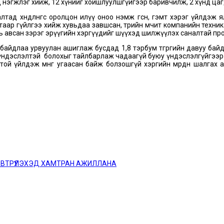
од нэгжлэг хийж, 12 хүнийг хойшлуулшгүйгээр баривчилж, 2 хүнд ца
д хөндлөнгөөс оролцон илүү оноо нэмж өгсөн, гэмт хэрэг үйлдэж
р гүйлгээ хийж хувьдаа завшсан, төрийн өмчит компанийн техник хэрэ
ь авсан зэрэг эрүүгийн хэргүүдийг шүүхэд шилжүүлэх саналтай пр
 байдлаа урвуулан ашиглаж бусдад 1,8 тэрбум төгрөгийн давуу байд
э үндэслэлтэй болохыг тайлбарлаж чадаагүй буюу үндэслэлгүйгээр хөрөн
той үйлдэж мөнгө угаасан байж болзошгүй хэргийн мөрдөн шалгах
ЭВТРҮҮЛЭХЭД ХАМТРАН АЖИЛЛАНА