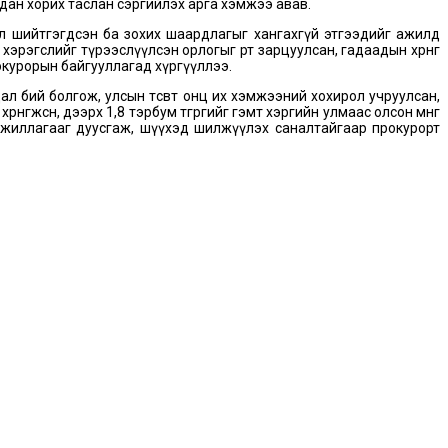
гдан хорих таслан сэргийлэх арга хэмжээ авав.
 ял шийтгэгдсэн ба зохих шаардлагыг хангахгүй этгээдийг ажилд
гслийг түрээслүүлсэн орлогыг өөртөө зарцуулсан, гадаадын хөрөнгө
окурорын байгууллагад хүргүүллээ.
ал бий болгож, улсын төсөвт онц их хэмжээний хохирол учруулсан,
гөжсөн, дээрх 1,8 тэрбум төгрөгийг гэмт хэргийн улмаас олсон мөнгө
 ажиллагааг дуусгаж, шүүхэд шилжүүлэх саналтайгаар прокурорт