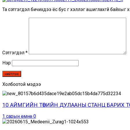
Та сэтгэгдэл бичихдээ ёс бус үг хэллэг ашиглахгүй байхыг хи
Сэтгэгдэл
*
Нэр
Холбоотой мэдээ
10 АЙМГИЙН ТӨВИЙН ДУЛААНЫ СТАНЦ БАРИХ 
1 сарын өмнө
0