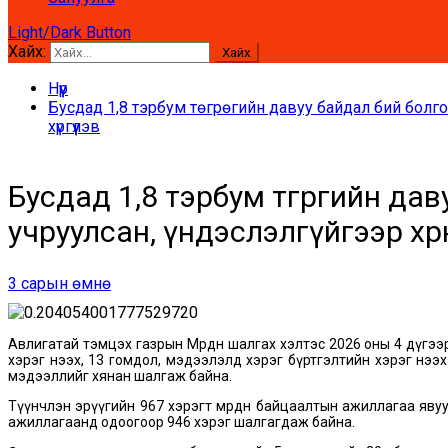
Light/Dark Button
Хайх:
Нүүр
Бусдад 1,8 тэрбум төгрөгийн давуу байдал бий болго
хүргүүлэв
Бусдад 1,8 тэрбум төгрөгийн да
учруулсан, үндэслэлгүйгээр хөрө
3 сарын өмнө
Авлигатай тэмцэх газрын Мөрдөн шалгах хэлтэс 2026 оны 4 дүгэ
хэрэг нээх, 13 гомдол, мэдээлэлд хэрэг бүртгэлтийн хэрэг нээ
мэдээллийг хянан шалгаж байна.
Түүнчлэн эрүүгийн 967 хэрэгт мөрдөн байцаалтын ажиллагаа явуу
ажиллагаанд одоогоор 946 хэрэг шалгагдаж байна.