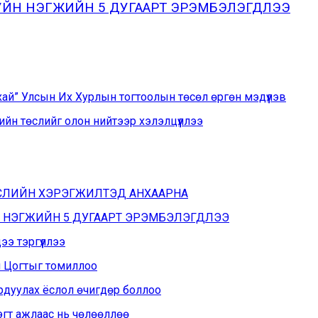
ХУЙН НЭГЖИЙН 5 ДУГААРТ ЭРЭМБЭЛЭГДЛЭЭ
хай” Улсын Их Хурлын тогтоолын төсөл өргөн мэдүүлэв
йн төслийг олон нийтээр хэлэлцүүллээ
ӨСЛИЙН ХЭРЭГЖИЛТЭД АНХААРНА
Н НЭГЖИЙН 5 ДУГААРТ ЭРЭМБЭЛЭГДЛЭЭ
э тэргүүллээ
н Цогтыг томиллоо
рдуулах ёслол өчигдөр боллоо
эгт ажлаас нь чөлөөллөө