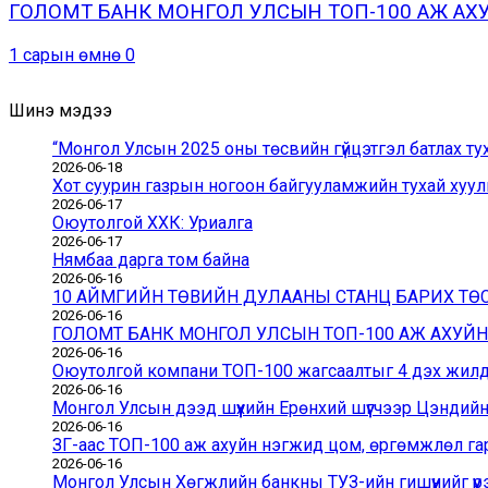
ГОЛОМТ БАНК МОНГОЛ УЛСЫН ТОП-100 АЖ А
1 сарын өмнө
0
Шинэ мэдээ
“Монгол Улсын 2025 оны төсвийн гүйцэтгэл батлах ту
2026-06-18
Хот суурин газрын ногоон байгууламжийн тухай хуули
2026-06-17
Оюутолгой ХХК: Уриалга
2026-06-17
Нямбаа дарга том байна
2026-06-16
10 АЙМГИЙН ТӨВИЙН ДУЛААНЫ СТАНЦ БАРИХ Т
2026-06-16
ГОЛОМТ БАНК МОНГОЛ УЛСЫН ТОП-100 АЖ АХУЙ
2026-06-16
Оюутолгой компани ТОП-100 жагсаалтыг 4 дэх жилдэ
2026-06-16
Монгол Улсын дээд шүүхийн Ерөнхий шүүгчээр Цэндий
2026-06-16
ЗГ-аас ТОП-100 аж ахуйн нэгжид цом, өргөмжлөл га
2026-06-16
Монгол Улсын Хөгжлийн банкны ТУЗ-ийн гишүүнийг үүр