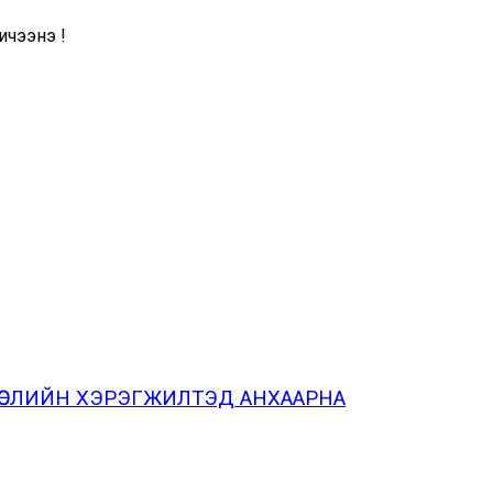
чээнэ үү!
ТӨСЛИЙН ХЭРЭГЖИЛТЭД АНХААРНА