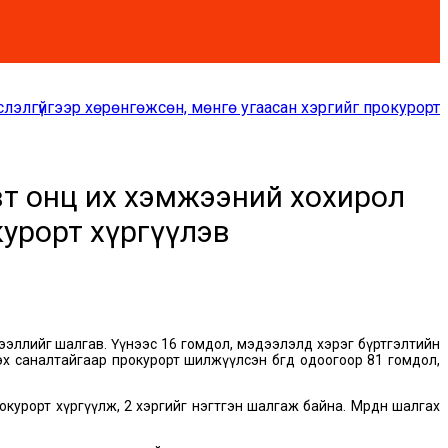
слэлгүйгээр хөрөнгөжсөн, мөнгө угаасан хэргийг прокурорт
сөвт онц их хэмжээний хохирол
окурорт хүргүүлэв
ээллийг шалгав. Үүнээс 16 гомдол, мэдээлэлд хэрэг бүртгэлтийн
 саналтайгаар прокурорт шилжүүлсэн бөгөөд одоогоор 81 гомдол,
курорт хүргүүлж, 2 хэргийг нэгтгэн шалгаж байна. Мөрдөн шалгах