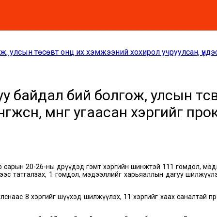
ж, улсын төсөвт онц их хэмжээний хохирол учруулсан, үндэ
вуу байдал бий болгож, улсын тө
нгөжсөн, мөнгө угаасан хэргийг пр
эр сарын 20-26-ны өдрүүдэд гэмт хэргийн шинжтэй 111 гомдол, мэд
хээс татгалзах, 1 гомдол, мэдээллийг харьяаллын дагуу шилжүүлэх
лснаас 8 хэргийг шүүхэд шилжүүлэх, 11 хэргийг хаах саналтай про