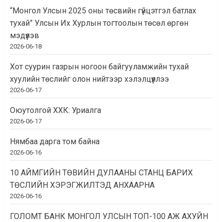
“Монгол Улсын 2025 оны төсвийн гүйцэтгэл батлах
тухай” Улсын Их Хурлын тогтоолын төсөл өргөн
мэдүүлэв
2026-06-18
Хот суурин газрын ногоон байгууламжийн тухай
хуулийн төслийг олон нийтээр хэлэлцүүллээ
2026-06-17
Оюутолгой ХХК: Уриалга
2026-06-17
Нямбаа дарга том байна
2026-06-16
10 АЙМГИЙН ТӨВИЙН ДУЛААНЫ СТАНЦ БАРИХ
ТӨСЛИЙН ХЭРЭГЖИЛТЭД АНХААРНА
2026-06-16
ГОЛОМТ БАНК МОНГОЛ УЛСЫН ТОП-100 АЖ АХУЙН