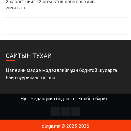
2 хэрэгт нийт 12 объектод нэгжлэг хийв
2026-06-10
САЙТЫН ТУХАЙ
Цаг үеийн мэдээ мэдээллийг үнэн бодитой шударга
байр сууринаас хүргэнэ.
Нүүр
Редакцийн бодлого
Холбоо барих
Facebook
x
Youtube
darga.mn © 2025-2026