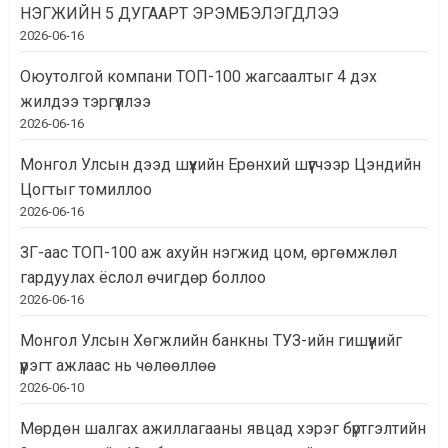
НЭГЖИЙН 5 ДУГААРТ ЭРЭМБЭЛЭГДЛЭЭ
2026-06-16
Оюутолгой компани ТОП-100 жагсаалтыг 4 дэх
жилдээ тэргүүллээ
2026-06-16
Монгол Улсын дээд шүүхийн Ерөнхий шүүгчээр Цэндийн
Цогтыг томиллоо
2026-06-16
ЗГ-аас ТОП-100 аж ахуйн нэгжид цом, өргөмжлөл
гардуулах ёслол өчигдөр боллоо
2026-06-16
Монгол Улсын Хөгжлийн банкны ТУЗ-ийн гишүүнийг
үүрэгт ажлаас нь чөлөөллөө
2026-06-10
Мөрдөн шалгах ажиллагааны явцад хэрэг бүртгэлтийн