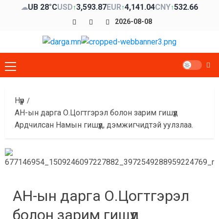
Skip
UB 28°C
USD
3,593.87
EUR
4,141.04
CNY
532.66
☁
↑
↑
↑
to
Facebook
x
Youtube
2026-08-08
content
Primary
Menu
Нүүр
АН-ын дарга О.Цогтгэрэл болон зарим гишүүд
Ардчилсан Намын гишүүд, дэмжигчидтэй уулзлаа.
АН-ын дарга О.Цогтгэрэл
болон зарим гишүүд