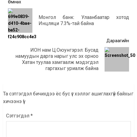
Post
Өмнөх
navigation
Монгол банк: Улаанбаатар хотод
Өмнө
Инцляци 7.3%-тай байна
мэд
Дараагийн
ИОН нам Ц.Оюунгэрэл: Бусад
намуудын дарга нарыг улс эх орноо
Дараагийн
Хатан туулаа хамгаалж мэдэгдэл
мэдээ:
гаргахыг уриалж байна
Та сэтгэгдэл бичихдээ ёс бус үг хэллэг ашиглахгүй байхыг
хичээнэ үү!
Сэтгэгдэл
*