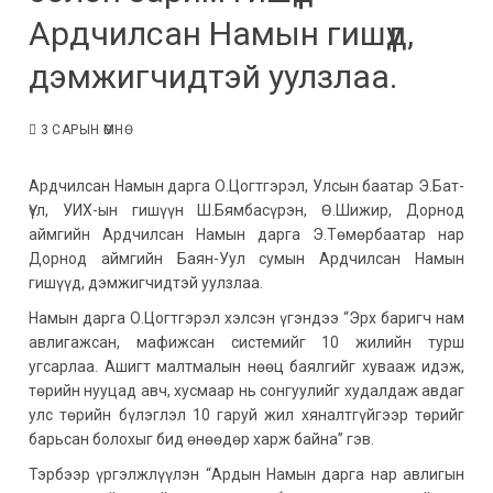
Ардчилсан Намын гишүүд,
дэмжигчидтэй уулзлаа.
3 САРЫН ӨМНӨ
Ардчилсан Намын дарга О.Цогтгэрэл, Улсын баатар Э.Бат-
Үүл, УИХ-ын гишүүн Ш.Бямбасүрэн, Ө.Шижир, Дорнод
аймгийн Ардчилсан Намын дарга Э.Төмөрбаатар нар
Дорнод аймгийн Баян-Уул сумын Ардчилсан Намын
гишүүд, дэмжигчидтэй уулзлаа.
Намын дарга О.Цогтгэрэл хэлсэн үгэндээ “Эрх баригч нам
авлигажсан, мафижсан системийг 10 жилийн турш
угсарлаа. Ашигт малтмалын нөөц баялгийг хувааж идэж,
төрийн нууцад авч, хусмаар нь сонгуулийг худалдаж авдаг
улс төрийн бүлэглэл 10 гаруй жил хяналтгүйгээр төрийг
барьсан болохыг бид өнөөдөр харж байна” гэв.
Тэрбээр үргэлжлүүлэн “Ардын Намын дарга нар авлигын