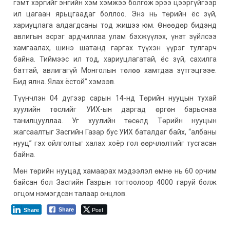
гэмт хэргийг энгийн хэм хэмжээ болгож эрээ цээргүйгээр
ил цагаан ярьцгаадаг боллоо. Энэ нь төрийн ёс зүй,
хариуцлага алдагдсаны тод жишээ юм. Өнөөдөр бидэнд
авлигын эсрэг ардчиллаа улам бэхжүүлэх, үнэт зүйлсээ
хамгаалах, шинэ шатанд гаргах түүхэн үүрэг тулгарч
байна. Тиймээс ил тод, хариуцлагатай, ёс зүй, сахилга
баттай, авлигагүй Монголын төлөө хамтдаа зүтгэцгээе.
Бид ялна. Ялах ёстой” хэмээв.
Түүнчлэн 04 дүгээр сарын 14-нд Төрийн нууцын тухай
хуулийн төслийг УИХ-ын даргад өргөн барьснаа
танилцууллаа. Уг хуулийн төсөлд Төрийн нууцын
жагсаалтыг Засгийн Газар бус УИХ баталдаг байх, “албаны
нууц” гэх ойлголтыг халах хоёр гол өөрчлөлтийг тусгасан
байна.
Мөн төрийн нууцад хамаарах мэдээлэл өмнө нь 60 орчим
байсан бол Засгийн Газрын тогтоолоор 4000 гаруй болж
огцом нэмэгдсэн талаар онцлов.
Post
Share
Share