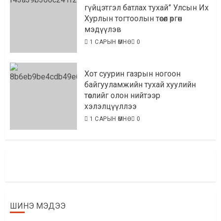
гүйцэтгэл батлах тухай” Улсын Их
Хурлын тогтоолын төсөл өргөн
мэдүүлэв
1 САРЫН ӨМНӨ
0
Хот суурин газрын ногоон
байгууламжийн тухай хуулийн
төслийг олон нийтээр
хэлэлцүүллээ
1 САРЫН ӨМНӨ
0
ШИНЭ МЭДЭЭ