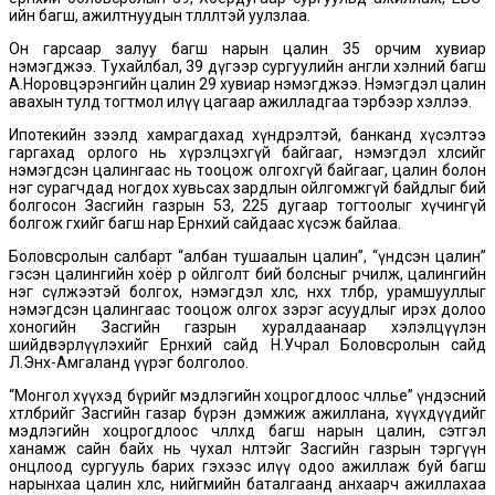
ийн багш, ажилтнуудын төлөөлөлтэй уулзлаа.
Он гарсаар залуу багш нарын цалин 35 орчим хувиар
нэмэгджээ. Тухайлбал, 39 дүгээр сургуулийн англи хэлний багш
А.Норовцэрэнгийн цалин 29 хувиар нэмэгджээ. Нэмэгдэл цалин
авахын тулд тогтмол илүү цагаар ажилладгаа тэрбээр хэллээ.
Ипотекийн зээлд хамрагдахад хүндрэлтэй, банканд хүсэлтээ
гаргахад орлого нь хүрэлцэхгүй байгааг, нэмэгдэл хөлсийг
нэмэгдсэн цалингаас нь тооцож олгохгүй байгааг, цалин болон
нэг сурагчдад ногдох хувьсах зардлын ойлгомжгүй байдлыг бий
болгосон Засгийн газрын 53, 225 дугаар тогтоолыг хүчингүй
болгож өгөхийг багш нар Ерөнхий сайдаас хүсэж байлаа.
Боловсролын салбарт “албан тушаалын цалин”, “үндсэн цалин”
гэсэн цалингийн хоёр өөр ойлголт бий болсныг өөрчилж, цалингийн
нэг сүлжээтэй болгох, нэмэгдэл хөлс, нөхөх төлбөр, урамшууллыг
нэмэгдсэн цалингаас тооцож олгох зэрэг асуудлыг ирэх долоо
хоногийн Засгийн газрын хуралдаанаар хэлэлцүүлэн
шийдвэрлүүлэхийг Ерөнхий сайд Н.Учрал Боловсролын сайд
Л.Энх-Амгаланд үүрэг болголоо.
“Монгол хүүхэд бүрийг мэдлэгийн хоцрогдлоос чөлөөлье” үндэсний
хөтөлбөрийг Засгийн газар бүрэн дэмжиж ажиллана, хүүхдүүдийг
мэдлэгийн хоцрогдлоос чөлөөлөхөд багш нарын цалин, сэтгэл
ханамж сайн байх нь чухал нөлөөтэйг Засгийн газрын тэргүүн
онцлоод сургууль барих гэхээс илүү одоо ажиллаж буй багш
нарынхаа цалин хөлс, нийгмийн баталгаанд анхаарч ажиллахаа