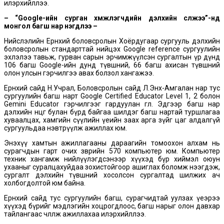
илэрхийллээ.
– “Google-ийн сурган хүмүүжүүлэгчдийн дэлхийн сүлжээ”-нд
монгол багш нар нэгдлээ –
Нийслэлийн Ерөнхий боловсролын Хоёрдугаар сургууль дэлхийн
боловсролын стандарттай нийцэх Google reference сургуулийн
эхлэлээ тавьж, гурван сарын эрчимжүүлсэн сургалтын үр дүнд
106 багш Google-ийн дунд түвшний, 66 багш ахисан түвшний
олон улсын гэрчилгээ авах болзол хангажээ.
Ерөнхий сайд Н.Учрал, Боловсролын сайд Л.Энх-Амгалан нар тус
сургуулийн багш нарт Google Certified Educator Level 1, 2 болон
Gemini Educator гэрчилгээг гардуулан өглөө. Эдгээр багш нар
дэлхийн өнцөг булан бүрд байгаа шилдэг багш нартай туршлагаа
хуваалцах, хамгийн сүүлийн үеийн заах арга зүйг цаг алдалгүй
сургуульдаа нэвтрүүлж ажиллах юм.
Энэхүү хамтын ажиллагааны дараагийн томоохон алхам нь
сурагчдын гарт очих зөөврийн 570 компьютер юм. Компьютер
техник хангамж нийлүүлэгдсэнээр хүүхэд бүр хиймэл оюун
ухааныг суралцахуйдаа зохистойгоор ашиглах боломж нээгдэж,
сургалт дэлхийн түвшний хосолсон сургалтад шилжих ач
холбогдолтой юм байна.
Ерөнхий сайд тус сургуулийн багш, сурагчидтай уулзах үеэрээ
хүүхэд бүрийг мэдлэгийн хоцрогдлоос, багш нарыг олон давхар
тайлангаас чөлөөлж ажиллахаа илэрхийллээ.