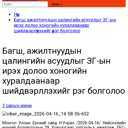
Хайх:
Нүүр
Багш, ажилтнуудын цалингийн асуудлыг ЗГ-ын
ирэх долоо хоногийн хуралдаанаар
шийдвэрлүүлэхийг үүрэг болголоо
Багш, ажилтнуудын
цалингийн асуудлыг ЗГ-ын
ирэх долоо хоногийн
хуралдаанаар
шийдвэрлүүлэхийг үүрэг болголоо
3 сарын өмнө
Монгол Улсын Ерөнхий сайд Н.Учрал /2026-04-16/ Нийслэлийн
ерөнхий боловсролын 39, Хоёрдугаар сургуульд ажиллаж, ЕБС-