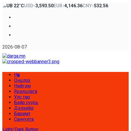
Skip
UB 22°C
USD
3,593.50
EUR
4,146.36
CNY
532.56
☁
↑
↑
↑
to
content
Facebook
x
Youtube
2026-08-07
Primary
Нүүр
Menu
Онцлох
Нийгэм
Ярилцлага
Улс төр
Байр суурь
Дэлхийд
Баримт
Сануулга
Light/Dark Button