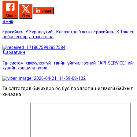
Share
Share
Post
Post
Өмнөх
Өмнөх
мэдээ:
navigation
Ерөнхийлөгч У.Хүрэлсүхийг Казахстан Улсын Ерөнхийлөгч К.Токаев
албан ёсоор угтаж авлаа
Дараагийн
Дараагийн
мэдээ:
Төр систем хөгжүүлэхгүй, төрийн үйлчилгээний “API SERVICE”-ийг
хувийн хэвшилд нээж
Та сэтгэгдэл бичихдээ ёс бус үг хэллэг ашиглахгүй байхыг
хичээнэ үү!