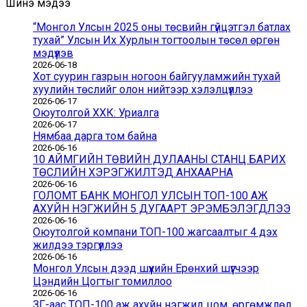
Шинэ мэдээ
“Монгол Улсын 2025 оны төсвийн гүйцэтгэл батлах
тухай” Улсын Их Хурлын тогтоолын төсөл өргөн
мэдүүлэв
2026-06-18
Хот суурин газрын ногоон байгууламжийн тухай
хуулийн төслийг олон нийтээр хэлэлцүүллээ
2026-06-17
Оюутолгой ХХК: Уриалга
2026-06-17
Нямбаа дарга том байна
2026-06-16
10 АЙМГИЙН ТӨВИЙН ДУЛААНЫ СТАНЦ БАРИХ
ТӨСЛИЙН ХЭРЭГЖИЛТЭД АНХААРНА
2026-06-16
ГОЛОМТ БАНК МОНГОЛ УЛСЫН ТОП-100 АЖ
АХУЙН НЭГЖИЙН 5 ДУГААРТ ЭРЭМБЭЛЭГДЛЭЭ
2026-06-16
Оюутолгой компани ТОП-100 жагсаалтыг 4 дэх
жилдээ тэргүүллээ
2026-06-16
Монгол Улсын дээд шүүхийн Ерөнхий шүүгчээр
Цэндийн Цогтыг томиллоо
2026-06-16
ЗГ-аас ТОП-100 аж ахуйн нэгжид цом, өргөмжлөл