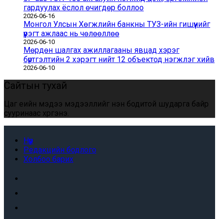
гардуулах ёслол өчигдөр боллоо
2026-06-16
Монгол Улсын Хөгжлийн банкны ТУЗ-ийн гишүүнийг
үүрэгт ажлаас нь чөлөөллөө
2026-06-10
Мөрдөн шалгах ажиллагааны явцад хэрэг
бүртгэлтийн 2 хэрэгт нийт 12 объектод нэгжлэг хийв
2026-06-10
Сайтын тухай
Цаг үеийн мэдээ мэдээллийг үнэн бодитой шударга байр
сууринаас хүргэнэ.
Нүүр
Редакцийн бодлого
Холбоо барих
Facebook
x
Youtube