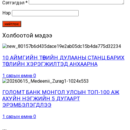
Сэтгэгдэл
*
Нэр
Холбоотой мэдээ
10 АЙМГИЙН ТӨВИЙН ДУЛААНЫ СТАНЦ БАРИХ
ТӨСЛИЙН ХЭРЭГЖИЛТЭД АНХААРНА
1 сарын өмнө
0
ГОЛОМТ БАНК МОНГОЛ УЛСЫН ТОП-100 АЖ
АХУЙН НЭГЖИЙН 5 ДУГААРТ
ЭРЭМБЭЛЭГДЛЭЭ
1 сарын өмнө
0