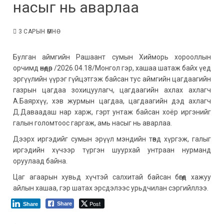
насыг нь аварлаа
3 САРЫН ӨМНӨ
Булган аймгийн Рашаант сумын Хийморь хорооллын
орчимд өнөөдөр /2026.04.18/Монгол гэр, хашаа шатаж байх үед
эргүүлийн үүрэг гүйцэтгэж байсан тус аймгийн цагдаагийн
газрын цагдаа зохицуулагч, цагдаагийн ахлах ахлагч
А.Баярхүү, хэв журмын цагдаа, цагдаагийн дэд ахлагч
Д.Даваадаш нар харж, гэрт унтаж байсан хоёр иргэнийг
галын голомтоос гаргаж, амь насыг нь аварлаа.
Дээрх иргэдийг сумын эрүүл мэндийн төвд хүргэж, галыг
иргэдийн хүчээр түргэн шуурхай унтраан нурманд
оруулаад байна.
Цаг агаарын хувьд хүчтэй салхитай байсан бөгөөд хажуу
айлын хашаа, гэр шатах эрсдэлээс урьдчилан сэргийллээ.
Post
Share
Share