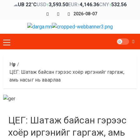
Skip
UB 22°C
USD
3,593.50
EUR
4,146.36
CNY
532.56
☁
↑
↑
↑
to
Facebook
x
Youtube
2026-08-07
content
Primary
Menu
Нүүр
ЦЕГ: Шатаж байсан гэрээс хоёр иргэнийг гаргаж,
амь насыг нь аварлаа
ЦЕГ: Шатаж байсан гэрээс
хоёр иргэнийг гаргаж, амь