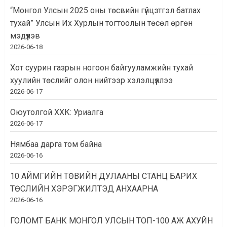
“Монгол Улсын 2025 оны төсвийн гүйцэтгэл батлах
тухай” Улсын Их Хурлын тогтоолын төсөл өргөн
мэдүүлэв
2026-06-18
Хот суурин газрын ногоон байгууламжийн тухай
хуулийн төслийг олон нийтээр хэлэлцүүллээ
2026-06-17
Оюутолгой ХХК: Уриалга
2026-06-17
Нямбаа дарга том байна
2026-06-16
10 АЙМГИЙН ТӨВИЙН ДУЛААНЫ СТАНЦ БАРИХ
ТӨСЛИЙН ХЭРЭГЖИЛТЭД АНХААРНА
2026-06-16
ГОЛОМТ БАНК МОНГОЛ УЛСЫН ТОП-100 АЖ АХУЙН