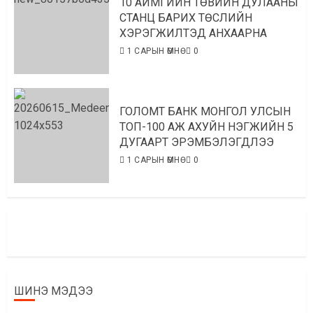
10 АЙМГИЙН ТӨВИЙН ДУЛААНЫ
СТАНЦ БАРИХ ТӨСЛИЙН
ХЭРЭГЖИЛТЭД АНХААРНА
1 САРЫН ӨМНӨ
0
ГОЛОМТ БАНК МОНГОЛ УЛСЫН
ТОП-100 АЖ АХУЙН НЭГЖИЙН 5
ДУГААРТ ЭРЭМБЭЛЭГДЛЭЭ
1 САРЫН ӨМНӨ
0
ШИНЭ МЭДЭЭ