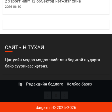
2 хэрэгт нийт 12 объектод нэгжлэг хийв
2026-06-10
САЙТЫН ТУХАЙ
Цаг үеийн мэдээ мэдээллийг үнэн бодитой шударга
байр сууринаас хүргэнэ.
Нүүр
Редакцийн бодлого
Холбоо барих
Facebook
x
Youtube
darga.mn © 2025-2026