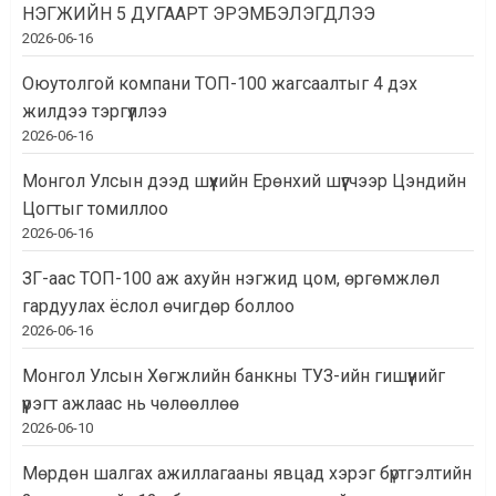
НЭГЖИЙН 5 ДУГААРТ ЭРЭМБЭЛЭГДЛЭЭ
2026-06-16
Оюутолгой компани ТОП-100 жагсаалтыг 4 дэх
жилдээ тэргүүллээ
2026-06-16
Монгол Улсын дээд шүүхийн Ерөнхий шүүгчээр Цэндийн
Цогтыг томиллоо
2026-06-16
ЗГ-аас ТОП-100 аж ахуйн нэгжид цом, өргөмжлөл
гардуулах ёслол өчигдөр боллоо
2026-06-16
Монгол Улсын Хөгжлийн банкны ТУЗ-ийн гишүүнийг
үүрэгт ажлаас нь чөлөөллөө
2026-06-10
Мөрдөн шалгах ажиллагааны явцад хэрэг бүртгэлтийн