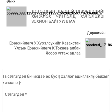
Post
Өмнөх
navigation
ДОТООДЫН ДРОН ҮЙЛДВЭРЛЭЛИЙГ
Өмнө
ХӨГЖҮҮЛЭХ ЧИГЛЭЛД ХЭЛЭЛЦҮҮЛЭГ
мэд
ЗОХИОН БАЙГУУЛЛАА
Дараагийн
Ерөнхийлөгч У.Хүрэлсүхийг Казахстан
Дараагийн
Улсын Ерөнхийлөгч К.Токаев албан
мэдээ:
ёсоор угтаж авлаа
Та сэтгэгдэл бичихдээ ёс бус үг хэллэг ашиглахгүй байхыг
хичээнэ үү!
Сэтгэгдэл
*