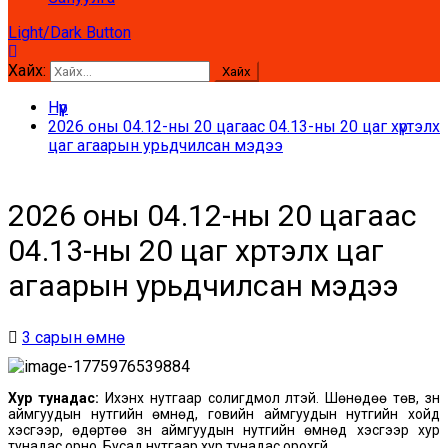
Light/Dark Button
Хайх:
Нүүр
2026 оны 04.12-ны 20 цагаас 04.13-ны 20 цаг хүртэлх
цаг агаарын урьдчилсан мэдээ
2026 оны 04.12-ны 20 цагаас
04.13-ны 20 цаг хүртэлх цаг
агаарын урьдчилсан мэдээ
3 сарын өмнө
Хур тунадас:
Ихэнх нутгаар солигдмол үүлтэй. Шөнөдөө төв, зүүн
аймгуудын нутгийн өмнөд, говийн аймгуудын нутгийн хойд
хэсгээр, өдөртөө зүүн аймгуудын нутгийн өмнөд хэсгээр хур
тунадас орно. Бусад нутгаар хур тунадас орохгүй.