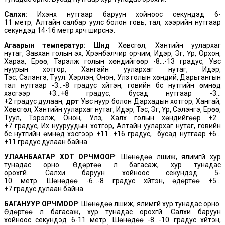
Салхи:
Ихэнх нутгаар баруун хойноос секундэд 6-
11 метр, Алтайн салбар уулс болон говь, тал, хээрийн нутгаар
секундэд 14-16 метр хүрч ширүүснэ.
Агаарын температур: Шөнөдөө
Хөвсгөл, Хэнтийн уулархаг
нутаг, Завхан голын эх, Хүрэнбэлчир орчим, Идэр, Эг, Үүр, Орхон,
Хараа, Ерөө, Тэрэлж голын хөндийгөөр -8…-13 градус, Увс
нуурын хотгор, Хангайн уулархаг нутаг, Идэр,
Тэс, Сэлэнгэ, Туул. Хэрлэн, Онон, Улз голын хөндий, Дарьгангын
тал нутгаар -3…-8 градус хүйтэн, говийн бүс нутгийн өмнөд
хэсгээр +3…+8 градус, бусад нутгаар -3…
+2 градус дулаан,
өдөртөө
Увс нуур болон Дархадын хотгор, Хангай,
Хөвсгөл, Хэнтийн уулархаг нутаг, Идэр, Тэс, Эг, Үүр, Сэлэнгэ, Ерөө,
Туул, Тэрэлж, Онон, Улз, Халх голын хөндийгөөр +2…
+7 градус, Их нууруудын хотгор, Алтайн уулархаг нутаг, говийн
бүс нутгийн өмнөд хэсгээр +11…+16 градус, бусад нутгаар +6…
+11 градус дулаан байна.
УЛААНБААТАР ХОТ ОРЧМООР
: Шөнөдөө үүлшиж, ялимгүй хур
тунадас орно. Өдөртөө үүл багасаж, хур тунадас
орохгүй. Салхи баруун хойноос секундэд 5-
10 метр. Шөнөдөө -6…-8 градус хүйтэн, өдөртөө +5…
+7 градус дулаан байна.
БАГАНУУР ОРЧМООР
: Шөнөдөө үүлшиж, ялимгүй хур тунадас орно.
Өдөртөө үүл багасаж, хур тунадас орохгүй. Салхи баруун
хойноос секундэд 6-11 метр. Шөнөдөө -8…-10 градус хүйтэн,