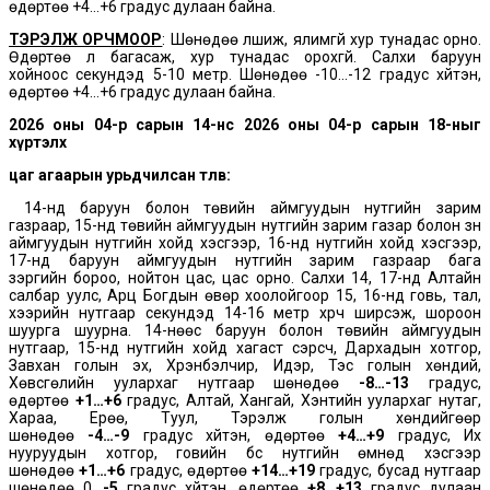
өдөртөө +4…+6 градус дулаан байна.
ТЭРЭЛЖ ОРЧМООР
: Шөнөдөө үүлшиж, ялимгүй хур тунадас орно.
Өдөртөө үүл багасаж, хур тунадас орохгүй. Салхи баруун
хойноос секундэд 5-10 метр. Шөнөдөө -10…-12 градус хүйтэн,
өдөртөө +4…+6 градус дулаан байна.
2026 оны 04-р сарын 14-нөөс 2026 оны 04-р сарын 18-ныг
хүртэлх
цаг агаарын урьдчилсан төлөв:
14-нд баруун болон төвийн аймгуудын нутгийн зарим
газраар, 15-нд төвийн аймгуудын нутгийн зарим газар болон зүүн
аймгуудын нутгийн хойд хэсгээр, 16-нд нутгийн хойд хэсгээр,
17-нд баруун аймгуудын нутгийн зарим газраар бага
зэргийн бороо, нойтон цас, цас орно. Салхи 14, 17-нд Алтайн
салбар уулс, Арц Богдын өвөр хоолойгоор 15, 16-нд говь, тал,
хээрийн нутгаар секундэд 14-16 метр хүрч ширүүсэж, шороон
шуурга шуурна. 14-нөөс баруун болон төвийн аймгуудын
нутгаар, 15-нд нутгийн хойд хагаст сэрүүсч, Дархадын хотгор,
Завхан голын эх, Хүрэнбэлчир, Идэр, Тэс голын хөндий,
Хөвсгөлийн уулархаг нутгаар шөнөдөө
-8…-13
градус,
өдөртөө
+1…+6
градус, Алтай, Хангай, Хэнтийн уулархаг нутаг,
Хараа, Ерөө, Туул, Тэрэлж голын хөндийгөөр
шөнөдөө
-4…-9
градус хүйтэн, өдөртөө
+4…+9
градус, Их
нууруудын хотгор, говийн бүс нутгийн өмнөд хэсгээр
шөнөдөө
+1…+6
градус, өдөртөө
+14…+19
градус, бусад нутгаар
шөнөдөө 0
…-5
градус хүйтэн, өдөртөө
+8…+13
градус дулаан