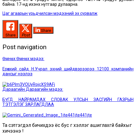
байна. 17-нд ихэнх нутгаар дулаарна.
Цаг агаарын урьдчилсан мэдээний эх сурвалж
Share
Share
Post
Post navigation
Өмнөх
Өмнөх мэдээ:
Ерөнхий сайд Н.Учрал эхний шийдвэрээрээ 12100 компанийн
дансыг нээлээ
Дараагийн
Дараагийн мэдээ:
БҮГД НАЙРАМДАХ СЛОВАК УЛСЫН ЗАСГИЙН ГАЗРЫН
ТЭТГЭЛЭГ ЗАРЛАГДЛАА
Та сэтгэгдэл бичихдээ ёс бус үг хэллэг ашиглахгүй байхыг
хичээнэ үү!