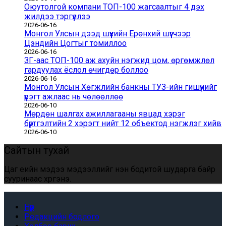
Оюутолгой компани ТОП-100 жагсаалтыг 4 дэх
жилдээ тэргүүллээ
2026-06-16
Монгол Улсын дээд шүүхийн Ерөнхий шүүгчээр
Цэндийн Цогтыг томиллоо
2026-06-16
ЗГ-аас ТОП-100 аж ахуйн нэгжид цом, өргөмжлөл
гардуулах ёслол өчигдөр боллоо
2026-06-16
Монгол Улсын Хөгжлийн банкны ТУЗ-ийн гишүүнийг
үүрэгт ажлаас нь чөлөөллөө
2026-06-10
Мөрдөн шалгах ажиллагааны явцад хэрэг
бүртгэлтийн 2 хэрэгт нийт 12 объектод нэгжлэг хийв
2026-06-10
Сайтын тухай
Цаг үеийн мэдээ мэдээллийг үнэн бодитой шударга байр
сууринаас хүргэнэ.
Нүүр
Редакцийн бодлого