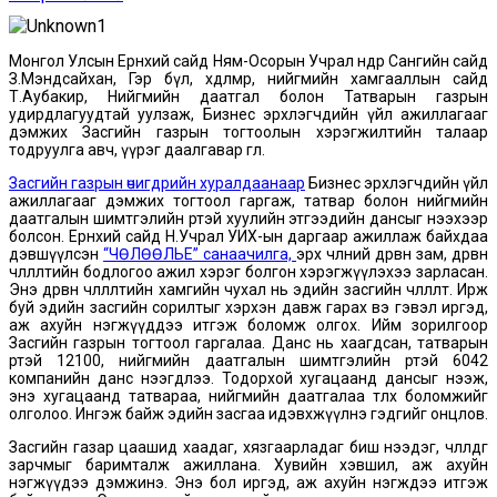
Монгол Улсын Ерөнхий сайд Ням-Осорын Учрал өнөөдөр Сангийн сайд
З.Мэндсайхан, Гэр бүл, хөдөлмөр, нийгмийн хамгааллын сайд
Т.Аубакир, Нийгмийн даатгал болон Татварын газрын
удирдлагуудтай уулзаж, Бизнес эрхлэгчдийн үйл ажиллагааг
дэмжих Засгийн газрын тогтоолын хэрэгжилтийн талаар
тодруулга авч, үүрэг даалгавар өглөө.
Засгийн газрын өчигдрийн хуралдаанаар
Бизнес эрхлэгчдийн үйл
ажиллагааг дэмжих тогтоол гаргаж, татвар болон нийгмийн
даатгалын шимтгэлийн өртэй хуулийн этгээдийн дансыг нээхээр
болсон. Ерөнхий сайд Н.Учрал УИХ-ын даргаар ажиллаж байхдаа
дэвшүүлсэн
“ЧӨЛӨӨЛЬЕ” санаачилга,
эрх чөлөөний дөрвөн зам, дөрвөн
чөлөөлөлтийн бодлогоо ажил хэрэг болгон хэрэгжүүлэхээ зарласан.
Энэ дөрвөн чөлөөлөлтийн хамгийн чухал нь эдийн засгийн чөлөөлөлт. Ирж
буй эдийн засгийн сорилтыг хэрхэн давж гарах вэ гэвэл иргэд,
аж ахуйн нэгжүүддээ итгэж боломж олгох. Ийм зорилгоор
Засгийн газрын тогтоол гаргалаа. Данс нь хаагдсан, татварын
өртэй 12100, нийгмийн даатгалын шимтгэлийн өртэй 6042
компанийн данс нээгдлээ. Тодорхой хугацаанд дансыг нээж,
энэ хугацаанд татвараа, нийгмийн даатгалаа төлөх боломжийг
олголоо. Ингэж байж эдийн засгаа идэвхжүүлнэ гэдгийг онцлов.
Засгийн газар цаашид хаадаг, хязгаарладаг биш нээдэг, чөлөөлдөг
зарчмыг баримталж ажиллана. Хувийн хэвшил, аж ахуйн
нэгжүүдээ дэмжинэ. Энэ бол иргэд, аж ахуйн нэгждээ итгэж