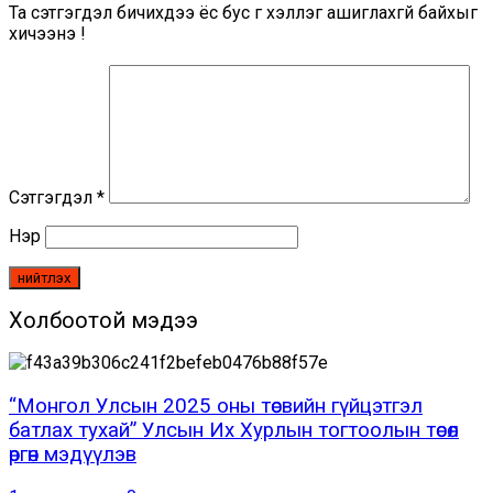
Та сэтгэгдэл бичихдээ ёс бус үг хэллэг ашиглахгүй байхыг
хичээнэ үү!
Сэтгэгдэл
*
Нэр
Холбоотой мэдээ
“Монгол Улсын 2025 оны төсвийн гүйцэтгэл
батлах тухай” Улсын Их Хурлын тогтоолын төсөл
өргөн мэдүүлэв