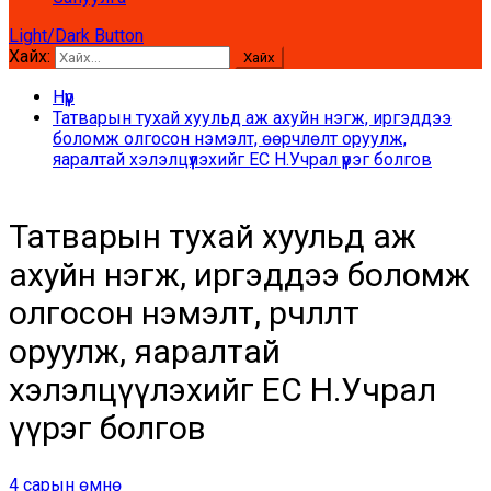
Light/Dark Button
Хайх:
Нүүр
Татварын тухай хуульд аж ахуйн нэгж, иргэддээ
боломж олгосон нэмэлт, өөрчлөлт оруулж,
яаралтай хэлэлцүүлэхийг ЕС Н.Учрал үүрэг болгов
Татварын тухай хуульд аж
ахуйн нэгж, иргэддээ боломж
олгосон нэмэлт, өөрчлөлт
оруулж, яаралтай
хэлэлцүүлэхийг ЕС Н.Учрал
үүрэг болгов
4 сарын өмнө