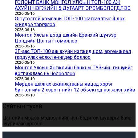
ГОЛОМТ БАНК МОНГОЛ УЛСЫН ТОП-100 АЖ
АХУЙН НЭГЖИЙН 5 ДУГААРТ ЭРЭМБЭЛЭГДЛЭЭ
2026-06-16
Оюутолгой компани ТОП-100 жагсаалтыг 4 дэх
жилдээ тэргүүллээ
2026-06-16
Монгол Улсын дээд шүүхийн Ерөнхий шүүгчээр
Цэндийн Цогтыг томиллоо
2026-06-16
ЗГ-аас ТОП-100 аж ахуйн нэгжид цом, өргөмжлөл
гардуулах ёслол өчигдөр боллоо
2026-06-16
Монгол Улсын Хөгжлийн банкны ТУЗ-ийн гишүүнийг
үүрэгт ажлаас нь чөлөөллөө
2026-06-10
Мөрдөн шалгах ажиллагааны явцад хэрэг
бүртгэлтийн 2 хэрэгт нийт 12 объектод нэгжлэг хийв
2026-06-10
Сайтын тухай
Цаг үеийн мэдээ мэдээллийг үнэн бодитой шударга байр
сууринаас хүргэнэ.