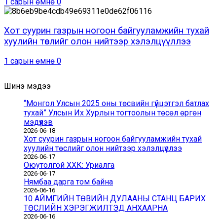
1 сарын өмнө
0
Хот суурин газрын ногоон байгууламжийн тухай
хуулийн төслийг олон нийтээр хэлэлцүүллээ
1 сарын өмнө
0
Шинэ мэдээ
“Монгол Улсын 2025 оны төсвийн гүйцэтгэл батлах
тухай” Улсын Их Хурлын тогтоолын төсөл өргөн
мэдүүлэв
2026-06-18
Хот суурин газрын ногоон байгууламжийн тухай
хуулийн төслийг олон нийтээр хэлэлцүүллээ
2026-06-17
Оюутолгой ХХК: Уриалга
2026-06-17
Нямбаа дарга том байна
2026-06-16
10 АЙМГИЙН ТӨВИЙН ДУЛААНЫ СТАНЦ БАРИХ
ТӨСЛИЙН ХЭРЭГЖИЛТЭД АНХААРНА
2026-06-16