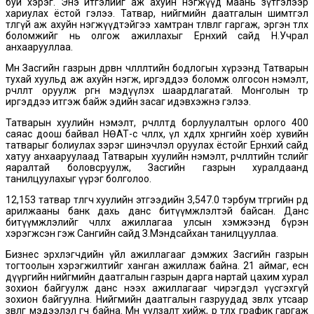
буй хэрэг. Энэ итгэлийг аж ахуйн нэгжүүд маань зүтгэлээр
хариулах ёстой гэлээ. Татвар, нийгмийн даатгалын шимтгэл
төлөөгүй аж ахуйн нэгжүүдтэйгээ хамтран төлөвлөгөө гаргаж, эргэн төлөх
боломжийг нь олгож ажиллахыг Ерөнхий сайд Н.Учрал
анхаарууллаа.
Мөн Засгийн газрын дөрвөн чөлөөлөлтийн бодлогын хүрээнд Татварын
тухай хуульд аж ахуйн нэгж, иргэддээ боломж олгосон нэмэлт,
өөрчлөлт оруулж өргөн мэдүүлэх шаардлагатай. Монголын төр
иргэддээ итгэж байж эдийн засаг идэвхэжнэ гэлээ.
Татварын хуулийн нэмэлт, өөрчлөлтөд борлуулалтын орлого 400
саяас доош байвал НӨАТ-с чөлөөлөх, үл хөдлөх хөрөнгийн хоёр хувийн
татварыг болиулах зэрэг шинэчлэл оруулах ёстойг Ерөнхий сайд
хатуу анхааруулаад Татварын хуулийн нэмэлт, өөрчлөлтийн төслийг
яаралтай боловсруулж, Засгийн газрын хуралдаанд
танилцуулахыг үүрэг болголоо.
12,153 татвар төлөгч хуулийн этгээдийн 3,547.0 тэрбум төгрөгийн өрд
арилжааны банк дахь данс битүүмжлэлтэй байсан. Данс
битүүмжлэлийг чөлөөлөх ажиллагаа улсын хэмжээнд бүрэн
хэрэгжсэн гэж Сангийн сайд З.Мэндсайхан танилцууллаа.
Бизнес эрхлэгчдийн үйл ажиллагааг дэмжих Засгийн газрын
тогтоолын хэрэгжилтийг ханган ажиллаж байна. 21 аймаг, есөн
дүүргийн нийгмийн даатгалын газрын дарга нартай цахим хурал
зохион байгуулж данс нээх ажиллагааг чирэгдэл үүсгэхгүй
зохион байгуулна. Нийгмийн даатгалын газруудад зөвлөх утсаар
зөвлөгөө мэдээлэл өгч байна. Мөн уулзалт хийж, өр төлөх график гаргаж