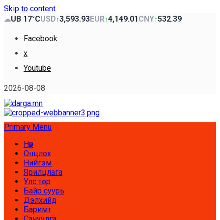
Skip to content
UB 17°C
USD
3,593.93
EUR
4,149.01
CNY
532.39
☁
↑
↑
↑
Facebook
x
Youtube
2026-08-08
Primary Menu
Нүүр
Онцлох
Нийгэм
Ярилцлага
Улс төр
Байр суурь
Дэлхийд
Баримт
Сануулга