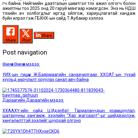
өгч байна. Нийгмийн даатгалын шимтгэл төлөх ажил олгогч болон
ажилтны тоо 2025 онд 20 гаруй мянгаар нэмэгдсэн. Энэ нь НДШ
төлөхийн ач холбогдлыг иргэд ойлгож, хариуцлагатай хандаж
буйн илрэл гэж ГБХНХ-ын сайд Т.Аубакир хэллээ.
Share
Share
Post
Post navigation
Өмнөх
Өмнөх мэдээ:
УИХ-ын гишүүн Ж.Баярмаагийн санаачилгаар ХХОАТ-ын тухай
хуульд өөрчлөлт оруулах санал авч байна
Дараагийн
Дараагийн мэдээ:
ХХААХҮ-ийн сайд Ц.Идэрбат: Тариаланчдын урамшуулал,
шатахууны хангамж, зээлийн “Хар жагсаалт”-ыг шийдвэрлэж,
хөнгөлөлттэй зээлийг шуурхай олгоно