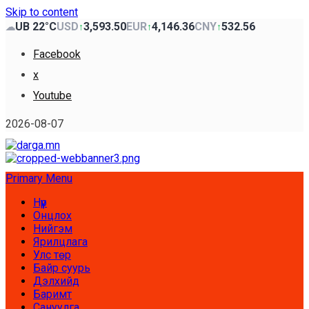
Skip to content
UB 22°C
USD
3,593.50
EUR
4,146.36
CNY
532.56
☁
↑
↑
↑
Facebook
x
Youtube
2026-08-07
Primary Menu
Нүүр
Онцлох
Нийгэм
Ярилцлага
Улс төр
Байр суурь
Дэлхийд
Баримт
Сануулга