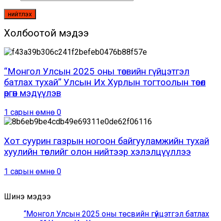
Холбоотой мэдээ
“Монгол Улсын 2025 оны төсвийн гүйцэтгэл
батлах тухай” Улсын Их Хурлын тогтоолын төсөл
өргөн мэдүүлэв
1 сарын өмнө
0
Хот суурин газрын ногоон байгууламжийн тухай
хуулийн төслийг олон нийтээр хэлэлцүүллээ
1 сарын өмнө
0
Шинэ мэдээ
“Монгол Улсын 2025 оны төсвийн гүйцэтгэл батлах