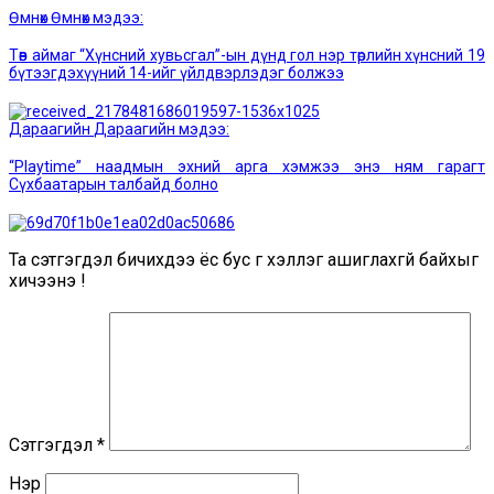
Өмнөх
Өмнөх мэдээ:
Төв аймаг “Хүнсний хувьсгал”-ын дүнд гол нэр төрлийн хүнсний 19
бүтээгдэхүүний 14-ийг үйлдвэрлэдэг болжээ
Дараагийн
Дараагийн мэдээ:
“Playtime” наадмын эхний арга хэмжээ энэ ням гарагт
Сүхбаатарын талбайд болно
Та сэтгэгдэл бичихдээ ёс бус үг хэллэг ашиглахгүй байхыг
хичээнэ үү!
Сэтгэгдэл
*
Нэр