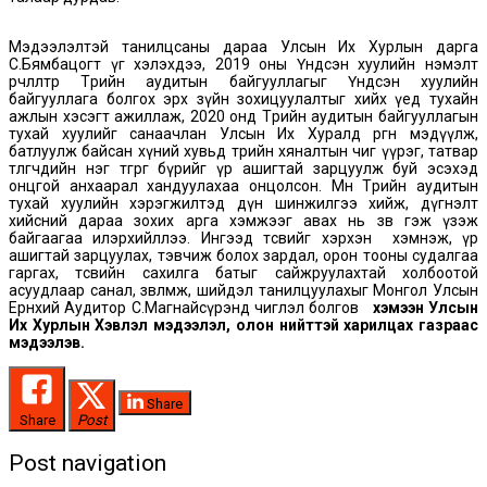
Мэдээлэлтэй танилцсаны дараа Улсын Их Хурлын дарга
С.Бямбацогт үг хэлэхдээ, 2019 оны Үндсэн хуулийн нэмэлт
өөрчлөлтөөр Төрийн аудитын байгууллагыг Үндсэн хуулийн
байгууллага болгох эрх зүйн зохицуулалтыг хийх үед тухайн
ажлын хэсэгт ажиллаж, 2020 онд Төрийн аудитын байгууллагын
тухай хуулийг санаачлан Улсын Их Хуралд өргөн мэдүүлж,
батлуулж байсан хүний хувьд төрийн хяналтын чиг үүрэг, татвар
төлөгчдийн нэг төгрөг бүрийг үр ашигтай зарцуулж буй эсэхэд
онцгой анхаарал хандуулахаа онцолсон. Мөн Төрийн аудитын
тухай хуулийн хэрэгжилтэд дүн шинжилгээ хийж, дүгнэлт
хийсний дараа зохих арга хэмжээг авах нь зөв гэж үзэж
байгаагаа илэрхийллээ. Ингээд төсвийг хэрхэн хэмнэж, үр
ашигтай зарцуулах, тэвчиж болох зардал, орон тооны судалгаа
гаргах, төсвийн сахилга батыг сайжруулахтай холбоотой
асуудлаар санал, зөвлөмж, шийдэл танилцуулахыг Монгол Улсын
Ерөнхий Аудитор С.Магнайсүрэнд чиглэл болгов
хэмээн
Улсын
Их Хурлын Хэвлэл мэдээлэл, олон нийттэй харилцах газраас
мэдээлэв.
Share
Share
Post
Post navigation