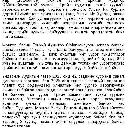
өнөөдөр (2026.04.08) Монгол Улсын Ерөнхий Аудитор
С.Магнайсүрэнтэй уулзаж, Төрийн аудитын тухай хуулийн
хэрэгжилтийн талаар мэдээлэл сонслоо. Улсын Их Хурлын
дарга С.Бямбацогт ярианыхаа эхэнд Улсын Их Хуралд ажлаа
тайлагнадаг байгууллагуудын бүтэц, чиг үүргийн судалгааг
хийж, давхардал хийдлийг арилгах,чиг үүргийг оновчтой
болгож, орон тоог цөөлөхөд анхаарч ажиллахаа илэрхийлээд энэ
ажилд төрийн аудитын байгууллага онцгой оролцоотой байх
ёстой хэмээв.
Монгол Улсын Ерөнхий Аудитор С.Магнайсүрэн ажлаа хүлээж
авснаас хойш 11 сарын хугацаанд байгууллагын стратеги болон
бүтцээ шинэчилж, 2 нэгж аудитын чиг үүрэг гүйцэтгэдэг
байсныг 5 нэгж болгож нэмэгдүүлснээр өнөөдрийн байдлаар 80,2
хувь нь аудитын 19,8 хувь нь дэмжин туслах чиг үүрэгтэйгээр
төрийн хяналтын үйл ажиллагааг хэрэгжүүлж байгаа юм байна.
Үндэсний Аудитын газар 2025 онд 42 сэдвийн хүрээнд санал,
дүгнэлтээ гаргасан бол 2026 онд төлөвлөгөөт 9 сэдвийн зэрэгцээ
төлөвлөгөөт бус сэдвүүдээр хяналтын чиг үүргээ хэрэгжүүлэн
ажиллаж байгаа талаар дэлгэрэнгүй танилцууллаа. Тухайлбал
Төв банкны чиг үүрэг, Төрийн хэмнэлтийн тухай хуулийн
хэрэгжилт, Улстөрийн намын санхүүжилт зэрэг асуудлаар
аудитын дүгнэлт гаргахаар ажиллаж байгаа юм
байна. Түүнчлэн Монгол Улсын Ерөнхий Аудитор С.Магнайсүрэн
танилцуулгадаа аудитын дүгнэлт заавал хэрэгждэг байхад
тодорхой эрх зүйн зохицуулалт үгүйлэгдэж байгаа бөгөөд энэ
хүрээнд 3 хуульд нэмэлт өөрчлөлт оруулах шаардлага байгаа
талаар дурдав.