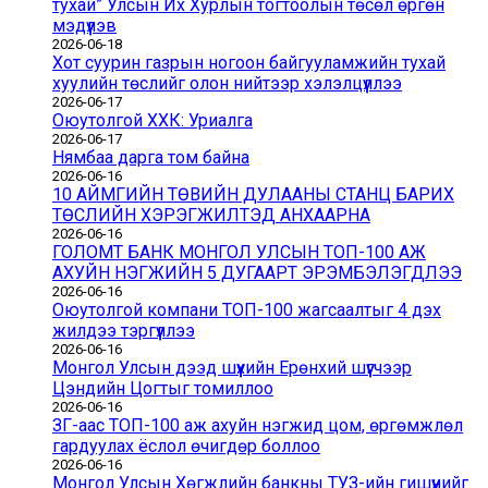
тухай” Улсын Их Хурлын тогтоолын төсөл өргөн
мэдүүлэв
2026-06-18
Хот суурин газрын ногоон байгууламжийн тухай
хуулийн төслийг олон нийтээр хэлэлцүүллээ
2026-06-17
Оюутолгой ХХК: Уриалга
2026-06-17
Нямбаа дарга том байна
2026-06-16
10 АЙМГИЙН ТӨВИЙН ДУЛААНЫ СТАНЦ БАРИХ
ТӨСЛИЙН ХЭРЭГЖИЛТЭД АНХААРНА
2026-06-16
ГОЛОМТ БАНК МОНГОЛ УЛСЫН ТОП-100 АЖ
АХУЙН НЭГЖИЙН 5 ДУГААРТ ЭРЭМБЭЛЭГДЛЭЭ
2026-06-16
Оюутолгой компани ТОП-100 жагсаалтыг 4 дэх
жилдээ тэргүүллээ
2026-06-16
Монгол Улсын дээд шүүхийн Ерөнхий шүүгчээр
Цэндийн Цогтыг томиллоо
2026-06-16
ЗГ-аас ТОП-100 аж ахуйн нэгжид цом, өргөмжлөл
гардуулах ёслол өчигдөр боллоо
2026-06-16
Монгол Улсын Хөгжлийн банкны ТУЗ-ийн гишүүнийг