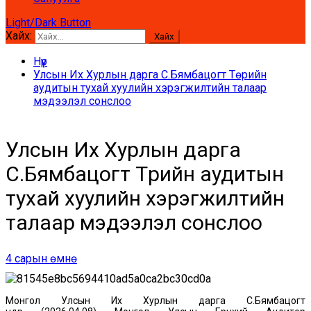
Light/Dark Button
Хайх:
Нүүр
Улсын Их Хурлын дарга С.Бямбацогт Төрийн
аудитын тухай хуулийн хэрэгжилтийн талаар
мэдээлэл сонслоо
Улсын Их Хурлын дарга
С.Бямбацогт Төрийн аудитын
тухай хуулийн хэрэгжилтийн
талаар мэдээлэл сонслоо
4 сарын өмнө
Монгол Улсын Их Хурлын дарга С.Бямбацогт