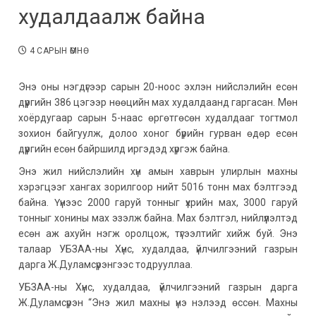
худалдаалж байна
4 САРЫН ӨМНӨ
Энэ оны нэгдүгээр сарын 20-ноос эхлэн нийслэлийн есөн
дүүргийн 386 цэгээр нөөцийн мах худалдаанд гаргасан. Мөн
хоёрдугаар сарын 5-наас өргөтгөсөн худалдааг тогтмол
зохион байгуулж, долоо хоног бүрийн гурван өдөр есөн
дүүргийн есөн байршилд иргэдэд хүргэж байна.
Энэ жил нийслэлийн хүн амын хаврын улирлын махны
хэрэгцээг хангах зорилгоор нийт 5016 тонн мах бэлтгээд
байна. Үүнээс 2000 гаруй тонныг үхрийн мах, 3000 гаруй
тонныг хонины мах эзэлж байна. Мах бэлтгэл, нийлүүлэлтэд
есөн аж ахуйн нэгж оролцож, түгээлтийг хийж буй. Энэ
талаар УБЗАА-ны Хүнс, худалдаа, үйлчилгээний газрын
дарга Ж.Дуламсүрэнгээс тодрууллаа.
УБЗАА-ны Хүнс, худалдаа, үйлчилгээний газрын дарга
Ж.Дуламсүрэн “Энэ жил махны үнэ нэлээд өссөн. Махны