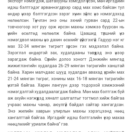
экспорт нэмэгдэж, шатахууны хомсдол үүссэн, мөн иргэдийн
идэш бэлтгэдэг арваннэгдүгээр сард мах хомс байсан тул
өндөр үнээр бэлтгэгдсэн зэрэг хүчин зүйлс үнэ нэмэгдэхэд
нөлөөлсөн. Түүнчлэн энэ оны эхний гурван сард 22-ын
товчоогоор хот руу орж ирсэн махны хэмжээ буурсан нь
үнийн өсөлтөд нөлөөлж байна. Цаашид түлшний үнэ
нэмэгдвэл махны үнэ дахин өсөхийг үгүйсгэхгүй. Гадуур нэг кг
мах 32-34 мянган төгрөгт хүрсэн гэх мэдээлэл байна.
Зэрэглэл өндөртэй зах, худалдааны төвүүдэд энэ үнээр
зарагдаж байна. Сүүлийн долоо хоногт Дэнжийн мянгад
жижиглэнгийн худалдаа 26-29 мянган төгрөгийн ханштай
байна. Харин малчдаас шууд худалдан авахад үхрийн мах
21-24 мянган төгрөг, хонины мах 16-18 мянган төгрөгийн
үнэтэй байгаа. Харин лангуун дээр тодорхой хэмжээний
нэмэгдэлтэй худалдаалагдаж байна. Мөн мах бэлтгэж буй
аж ахуйн нэгжүүдэд хяналт шалгалтыг тогтмол хийж байгаа
учраас махны чанар, аюулгүй байдал сайтар хангагдсан.
Энэ жилийн хаврын улирлын махны хэрэгцээнд нөөц
хангалттай байгаа. Иргэдийг идэш бэлтгэлийн үеэр махаа
нөөцлөхийг уриалж байна” гэв.