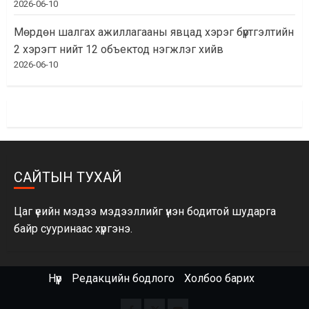
2026-06-10
Мөрдөн шалгах ажиллагааны явцад хэрэг бүртгэлтийн
2 хэрэгт нийт 12 объектод нэгжлэг хийв
2026-06-10
САЙТЫН ТУХАЙ
Цаг үеийн мэдээ мэдээллийг үнэн бодитой шударга
байр сууринаас хүргэнэ.
Нүүр
Редакцийн бодлого
Холбоо барих
Facebook
x
Youtube