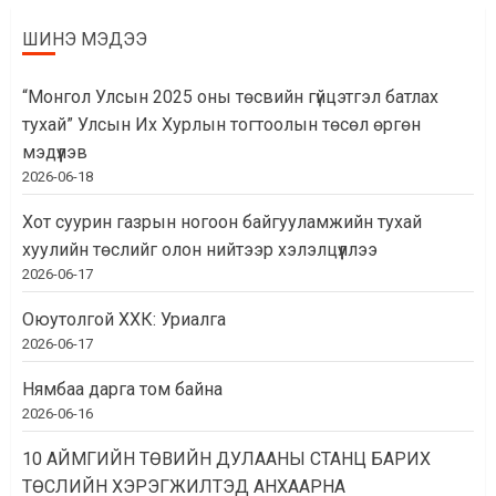
ШИНЭ МЭДЭЭ
“Монгол Улсын 2025 оны төсвийн гүйцэтгэл батлах
тухай” Улсын Их Хурлын тогтоолын төсөл өргөн
мэдүүлэв
2026-06-18
Хот суурин газрын ногоон байгууламжийн тухай
хуулийн төслийг олон нийтээр хэлэлцүүллээ
2026-06-17
Оюутолгой ХХК: Уриалга
2026-06-17
Нямбаа дарга том байна
2026-06-16
10 АЙМГИЙН ТӨВИЙН ДУЛААНЫ СТАНЦ БАРИХ
ТӨСЛИЙН ХЭРЭГЖИЛТЭД АНХААРНА