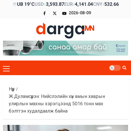
Skip
UB 19°C
USD
3,593.87
EUR
4,141.04
CNY
532.66
↑
↑
↑
to
Facebook
x
Youtube
2026-08-09
content
Primary
Menu
Нүүр
Ж.Дуламсүрэн: Нийслэлийн хүн амын хаврын
улирлын махны хэрэгцээнд 5016 тонн мах
бэлтгэн худалдаалж байна