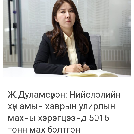
Ж.Дуламсүрэн: Нийслэлийн
хүн амын хаврын улирлын
махны хэрэгцээнд 5016
тонн мах бэлтгэн