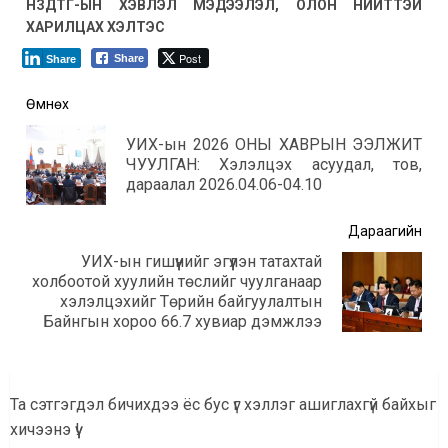
НЗДТГ-ЫН ХЭВЛЭЛ МЭДЭЭЛЭЛ, ОЛОН НИЙТТЭЙ
ХАРИЛЦАХ ХЭЛТЭС
Post
Share
Share
Post
Өмнөх
navigation
УИХ-ын 2026 ОНЫ ХАВРЫН ЭЭЛЖИТ
Өмнө
ЧУУЛГАН: Хэлэлцэх асуудал, тов,
мэд
дараалал 2026.04.06-04.10
Дараагийн
УИХ-ын гишүүнийг эгүүлэн татахтай
холбоотой хуулийн төслийг чуулганаар
Дараагийн
хэлэлцэхийг Төрийн байгуулалтын
мэдээ:
Байнгын хороо 66.7 хувиар дэмжлээ
Та сэтгэгдэл бичихдээ ёс бус үг хэллэг ашиглахгүй байхыг
хичээнэ үү!