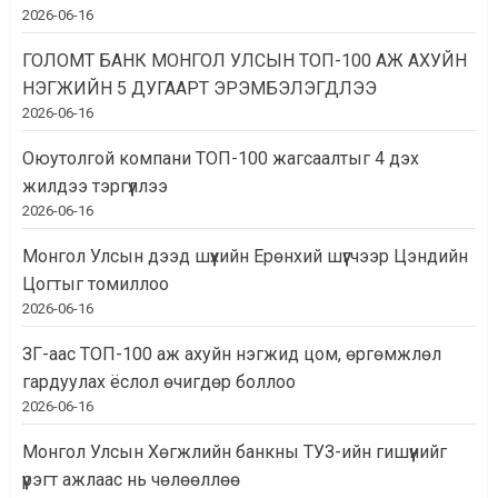
2026-06-16
ГОЛОМТ БАНК МОНГОЛ УЛСЫН ТОП-100 АЖ АХУЙН
НЭГЖИЙН 5 ДУГААРТ ЭРЭМБЭЛЭГДЛЭЭ
2026-06-16
Оюутолгой компани ТОП-100 жагсаалтыг 4 дэх
жилдээ тэргүүллээ
2026-06-16
Монгол Улсын дээд шүүхийн Ерөнхий шүүгчээр Цэндийн
Цогтыг томиллоо
2026-06-16
ЗГ-аас ТОП-100 аж ахуйн нэгжид цом, өргөмжлөл
гардуулах ёслол өчигдөр боллоо
2026-06-16
Монгол Улсын Хөгжлийн банкны ТУЗ-ийн гишүүнийг
үүрэгт ажлаас нь чөлөөллөө