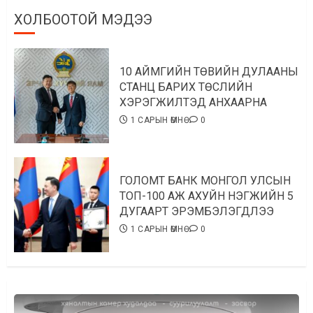
ХОЛБООТОЙ МЭДЭЭ
10 АЙМГИЙН ТӨВИЙН ДУЛААНЫ
СТАНЦ БАРИХ ТӨСЛИЙН
ХЭРЭГЖИЛТЭД АНХААРНА
1 САРЫН ӨМНӨ
0
ГОЛОМТ БАНК МОНГОЛ УЛСЫН
ТОП-100 АЖ АХУЙН НЭГЖИЙН 5
ДУГААРТ ЭРЭМБЭЛЭГДЛЭЭ
1 САРЫН ӨМНӨ
0