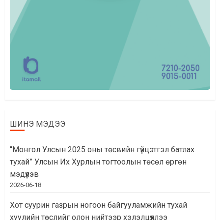
ШИНЭ МЭДЭЭ
“Монгол Улсын 2025 оны төсвийн гүйцэтгэл батлах
тухай” Улсын Их Хурлын тогтоолын төсөл өргөн
мэдүүлэв
2026-06-18
Хот суурин газрын ногоон байгууламжийн тухай
хуулийн төслийг олон нийтээр хэлэлцүүллээ