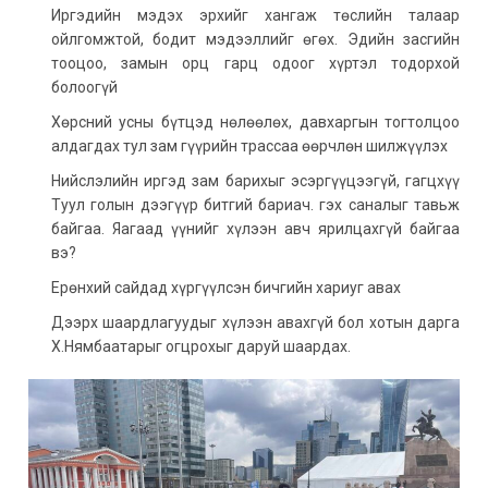
Иргэдийн мэдэх эрхийг хангаж төслийн талаар
ойлгомжтой, бодит мэдээллийг өгөх. Эдийн засгийн
тооцоо, замын орц гарц одоог хүртэл тодорхой
болоогүй
Хөрсний усны бүтцэд нөлөөлөх, давхаргын тогтолцоо
алдагдах тул зам гүүрийн трассаа өөрчлөн шилжүүлэх
Нийслэлийн иргэд зам барихыг эсэргүүцээгүй, гагцхүү
Туул голын дээгүүр битгий бариач. гэх саналыг тавьж
байгаа. Яагаад үүнийг хүлээн авч ярилцахгүй байгаа
вэ?
Ерөнхий сайдад хүргүүлсэн бичгийн хариуг авах
Дээрх шаардлагуудыг хүлээн авахгүй бол хотын дарга
Х.Нямбаатарыг огцрохыг даруй шаардах.