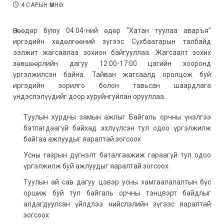
4 САРЫН ӨМНӨ
Өнөөдөр буюу 04.04-ний өдөр “Хатан туулаа аваръя”
иргэдийн хөдөлгөөний зүгээс Сүхбаатарын талбайд
ээлжит жагсаалаа зохион байгууллаа. Жагсаалт зохих
зөвшөөрлийн дагуу 12:00-17:00 цагийн хооронд
үргэлжилсэн байна. Тайван жагсаалд оролцож буй
иргэдийн зорилго болон тавьсан шаардлага
үндэслэлүүдийг доор хуруйнгуйлан орууллаа.
Туулын хурдны замын ажлыг Байгаль орчны үнэлгээ
батлагдаагүй байхад эхлүүлсэн тул одоо үргэлжилж
байгаа ажлуудыг яаралтай зогсоох
Усны газрын дүгнэлт баталгаажиж гараагүй тул одоо
үргэлжилж буй ажлуудыг яаралтай зогсоох
Туулын ай сав дагуу цэвэр усны хамгаалалалтын бүс
оршиж буй тул байгаль орчны тэнцвэрт байдлыг
алдагдуулсан үйлдлээ нийслэлийн зүгээс яаралтай
зогсоох