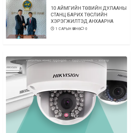
10 АЙМГИЙН ТӨВИЙН ДУЛААНЫ
СТАНЦ БАРИХ ТӨСЛИЙН
ХЭРЭГЖИЛТЭД АНХААРНА
1 САРЫН ӨМНӨ
0