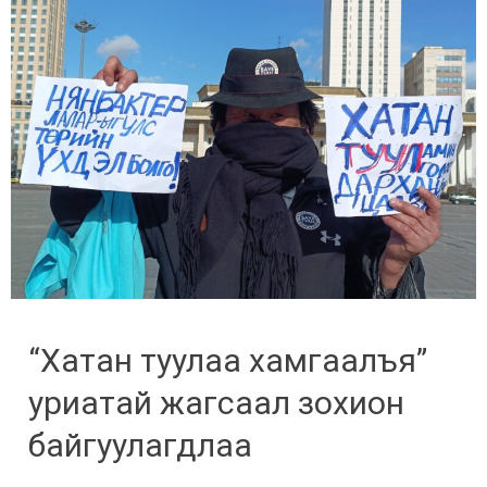
“Хатан туулаа хамгаалъя”
уриатай жагсаал зохион
байгуулагдлаа