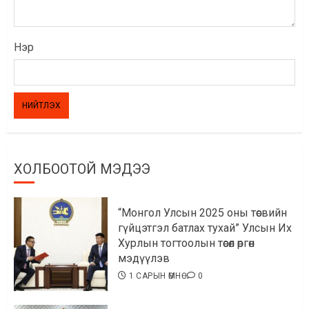
Нэр
ХОЛБООТОЙ МЭДЭЭ
“Монгол Улсын 2025 оны төсвийн
гүйцэтгэл батлах тухай” Улсын Их
Хурлын тогтоолын төсөл өргөн
мэдүүлэв
1 САРЫН ӨМНӨ
0