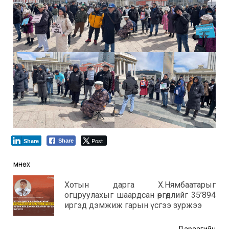
Post
Share
Share
Post
Өмнөх
navigation
Хотын дарга Х.Нямбаатарыг
Өмнө
огцруулахыг шаардсан өргөдлийг 35’894
мэд
иргэд дэмжиж гарын үсгээ зуржээ