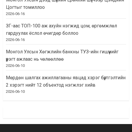
Цогтыг томиллоо
2026-06-16
ЗГ-аас ТОП-100 аж ахуйн нэгжид цом, өргөмжлөл
гардуулах ёслол өчигдөр боллоо
2026-06-16
Монгол Улсын Хөгжлийн банкны ТУЗ-ийн гишүүнийг
үүрэгт ажлаас нь чөлөөллөө
2026-06-10
Мөрдөн шалгах ажиллагааны явцад хэрэг бүртгэлтийн
2 хэрэгт нийт 12 объектод нэгжлэг хийв
2026-06-10