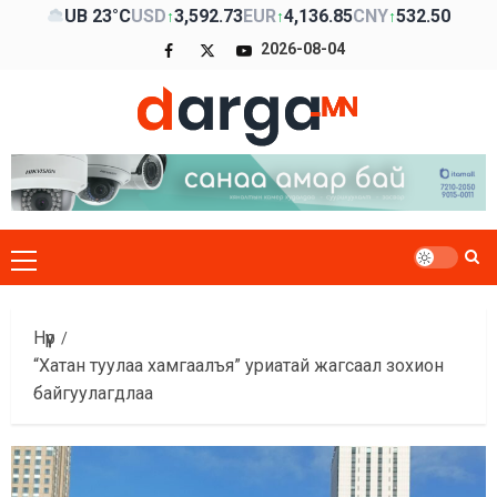
Skip
UB 23°C
USD
3,592.73
EUR
4,136.85
CNY
532.50
↑
↑
↑
to
Facebook
x
Youtube
2026-08-04
content
Primary
Menu
Нүүр
“Хатан туулаа хамгаалъя” уриатай жагсаал зохион
байгуулагдлаа