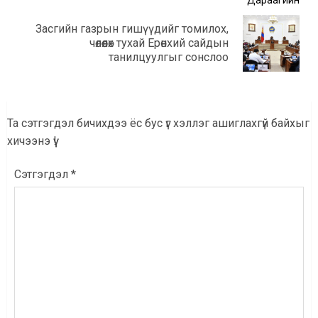
Дараагийн
Засгийн газрын гишүүдийг томилох,
Дараагийн
чөлөөлөх тухай Ерөнхий сайдын
мэдээ:
танилцуулгыг сонслоо
Та сэтгэгдэл бичихдээ ёс бус үг хэллэг ашиглахгүй байхыг
хичээнэ үү!
Сэтгэгдэл
*