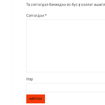
Та сэтгэгдэл бичихдээ ёс бус үг хэллэг ашигла
Сэтгэгдэл
*
Нэр