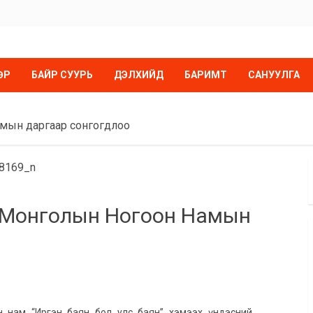
ӨР
БАЙР СУУРЬ
ДЭЛХИЙД
БАРИМТ
САНУУЛГА
амын даргаар сонгогдлоо
а Монголын Ногоон Намын
н нам “Иргэн баян бол улс баян” хэмээх үндэсний