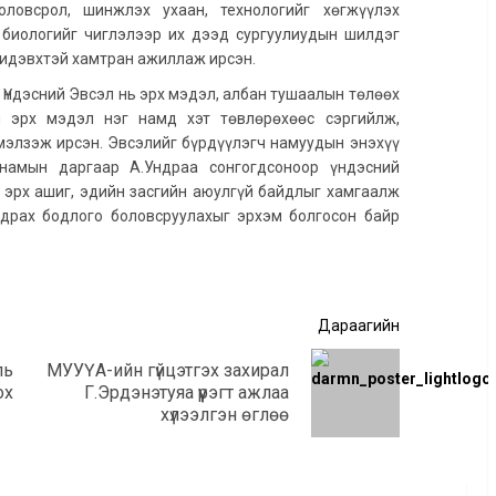
оловсрол, шинжлэх ухаан, технологийг хөгжүүлэх
, биологийг чиглэлээр их дээд сургуулиудын шилдэг
 идэвхтэй хамтран ажиллаж ирсэн.
 Үндэсний Эвсэл нь эрх мэдэл, албан тушаалын төлөөх
н эрх мэдэл нэг намд хэт төвлөрөхөөс сэргийлж,
мэлзэж ирсэн. Эвсэлийг бүрдүүлэгч намуудын энэхүү
намын даргаар А.Ундраа сонгогдсоноор үндэсний
 эрх ашиг, эдийн засгийн аюулгүй байдлыг хамгаалж
драх бодлого боловсруулахыг эрхэм болгосон байр
Дараагийн
ль
МУУҮА-ийн гүйцэтгэх захирал
Өмнөх
Дараагийн
ох
Г.Эрдэнэтуяа үүрэгт ажлаа
мэдээ:
мэдээ:
хүлээлгэн өглөө