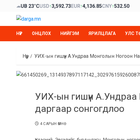
Skip
UB 23°C
USD
3,592.73
EUR
4,136.85
CNY
532.50
☁
↑
↑
↑
to
content
НҮҮР
ОНЦЛОХ
НИЙГЭМ
ЯРИЛЦЛАГА
УЛС Т
Нүүр
УИХ-ын гишүүн А.Ундраа Монголын Ногоон Н
УИХ-ын гишүүн А.Ундра
даргаар сонгогдлоо
4 САРЫН ӨМНӨ
Үндэсний Эвсэлийг бүрдүүлэгч Монголын ногоо