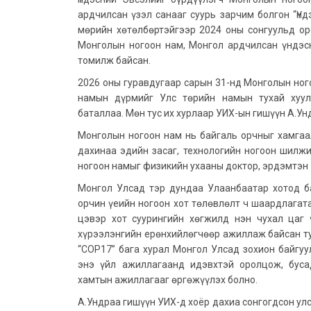
ардчилсан үзэл санааг суурь зарчим болгон “Ү
мөрийн хөтөлбөртэйгээр 2024 оны сонгуульд ор
Монголын ногоон нам, Монгол ардчилсан үндэс
томилж байсан.
2026 оны гуравдугаар сарын 31-нд Монголын ног
намын дүрмийг Улс төрийн намын тухай хуул
баталлаа. Мөн тус их хурлаар УИХ-ын гишүүн А.У
Монголын ногоон нам нь байгаль орчныг хамгаал
дахинаа эдийн засаг, технологийн ногоон шилж
ногоон намыг физикийн ухааны доктор, эрдэмтэн 
Монгол Улсад тэр дундаа Улаанбаатар хотод ба
орчин үеийн ногоон хот төлөвлөлт ч шаардлагата
цэвэр хот суурингийн хөгжилд нэн чухал цаг
хүрээлэнгийн ерөнхийлөгчөөр ажиллаж байсан ту
“COP17” бага хурал Монгол Улсад зохион байгуу
энэ үйл ажиллагаанд идэвхтэй оролцож, бус
хамтын ажиллагааг өргөжүүлэх болно.
А.Ундраа гишүүн УИХ-д хоёр дахиа сонгогдсон ул