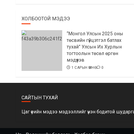
ХОЛБООТОЙ МЭДЭЭ
“Монгол Улсын 2025 оны
төсвийн гүйцэтгэл батлах
тухай” Улсын Их Хурлын
тогтоолын төсөл өргөн
мэдүүлэв
1 САРЫН ӨМНӨ
0
САЙТЫН ТУХАЙ
Цаг үеийн мэдээ мэдээллийг үнэн бодитой шударга 