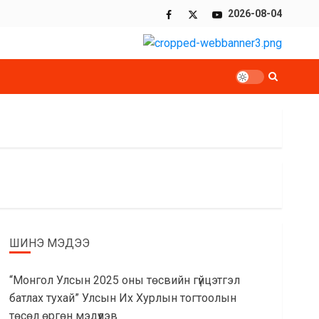
Facebook
x
Youtube
2026-08-04
ШИНЭ МЭДЭЭ
“Монгол Улсын 2025 оны төсвийн гүйцэтгэл
батлах тухай” Улсын Их Хурлын тогтоолын
төсөл өргөн мэдүүлэв