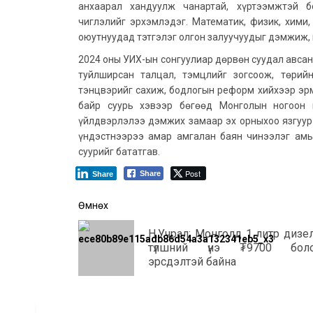
анхаарал хандуулж чанартай, хүртээмжтэй б
чиглэлийг эрхэмлэдэг. Математик, физик, хими
оюутнуудад тэтгэлэг олгон залуучуудыг дэмжиж,
2024 оны УИХ-ын сонгуулиар дөрвөн суудал авсан
туйлширсан талцал, тэмцлийг зогсоож, төрий
тэнцвэрийг сахиж, бодлогын реформ хийхээр эр
байр суурь хэвээр бөгөөд Монголын ногоон 
үйлдвэрлэлээ дэмжих замаар эх орныхоо язгуур
үндэстнээрээ амар амгалан баян чинээлэг амь
суурийг бататгав.
Post
Share
Share
Post
Өмнөх
navigation
Н.Учрал: Монголд 1 литр дизе
түлшний үнэ ₮9700 бол
эрсдэлтэй байна