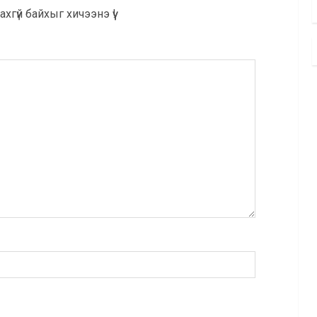
хгүй байхыг хичээнэ үү!