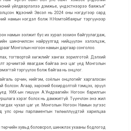
ндэсний үйлдвэрлэлээ дэмжье, үндэстнээрээ баяжъя”
олцсон. Үндэсний Эвсэл нь 2024 оны нэгдүгээр сард
ний намын нэгдэл болж Н.Номтойбаярыг тэргүүнээр
оон намын ээлжит бус их хурал зохион байгуулагдаж,
ийн шинэчилсэн найруулгад нийцүүлэн хэлэлцэж,
ндрааг Монголын ногоон намын даргаар сонголоо.
ах, тогтвортой хөгжлийг хангах зорилготой. Дэлхий
илт эрчимтэй явагдаж байгаа энэ цаг үед Монголын
эмэгтэй тэргүүлэх болж байгаа нь онцлог.
йгаль орчин, нийгэм, соёлын онцлогийг харгалзсан
й болсон. Агаар, хөрсний бохирдолтой тэмцэх, эрүүл
 үед УИХ-ын гишүүн А.Ундраагийн Ногоон барилгын
ршлага хэрэг болох нь дамжиггүй. Түүнчлэн энэ жил
лагдах чухал цаг үе. Монголын Ногоон Намын зүгээс
ад улс орны парламентын төлөөллүүдтэй харилцаа
с төрчийн хувьд боловсрол, шинжлэх ухааны бодлогод