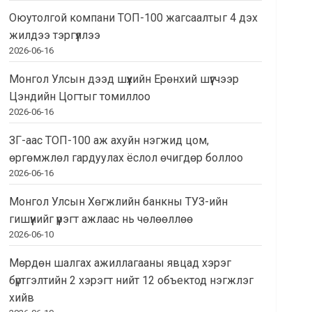
Оюутолгой компани ТОП-100 жагсаалтыг 4 дэх
жилдээ тэргүүллээ
2026-06-16
Монгол Улсын дээд шүүхийн Ерөнхий шүүгчээр
Цэндийн Цогтыг томиллоо
2026-06-16
ЗГ-аас ТОП-100 аж ахуйн нэгжид цом,
өргөмжлөл гардуулах ёслол өчигдөр боллоо
2026-06-16
Монгол Улсын Хөгжлийн банкны ТУЗ-ийн
гишүүнийг үүрэгт ажлаас нь чөлөөллөө
2026-06-10
Мөрдөн шалгах ажиллагааны явцад хэрэг
бүртгэлтийн 2 хэрэгт нийт 12 объектод нэгжлэг
хийв