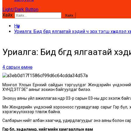
Light/Dark Button
Хайх:
Нүүр
Уриалга: Бид бүгд ялгаатай хэдий ч эрх тэгш хүндлэл х
Уриалга: Бид бүгд ялгаатай хэди
4 сарын өмнө
Монгол Улсын Ерөнхий сайдын тэргүүлдэг Жендэрийн үндэсний
ХҮНДЭТГЭЕ” аяныг зохион байгуулдаг билээ.
Энэхүү аяны үйл ажиллагаа өнөөдөр 03-р сарын 03-ны өдрөөс эхэлж
Мөн Жендерийн үндэсний хорооноос гуравдугаар сарыг Гэр бүл
хэрэгжүүлэхээр төлөвлөж байна.
Салбарын нийт албан хаагчид, удирдлагуудыг энэ аяны болон с
Гэр бүл, хөдөлмөр, нийгмийн хамгааллын яам