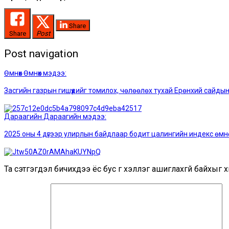
Share
Share
Post
Post navigation
Өмнөх
Өмнөх мэдээ:
Засгийн газрын гишүүдийг томилох, чөлөөлөх тухай Ерөнхий сайды
Дараагийн
Дараагийн мэдээ:
2025 оны 4 дүгээр улирлын байдлаар бодит цалингийн индекс өмнө
Та сэтгэгдэл бичихдээ ёс бус үг хэллэг ашиглахгүй байхыг хи