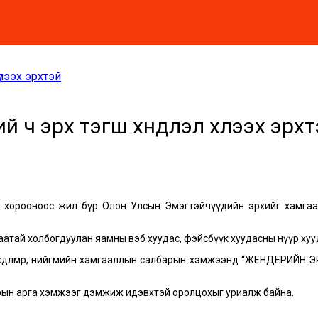
үлээх эрхтэй
й ч эрх тэгш хүндлэл хүлээх эрх
 хорооноос жил бүр Олон Улсын Эмэгтэйчүүдийн эрхийг хамгаал
 байгаатай холбогдуулан яамны вэб хуудас, фэйсбүүк хуудасны нүүр 
, хөдөлмөр, нийгмийн хамгааллын салбарын хэмжээнд “ЖЕНДЕРИЙ
арын арга хэмжээг дэмжиж идэвхтэй оролцохыг уриалж байна.