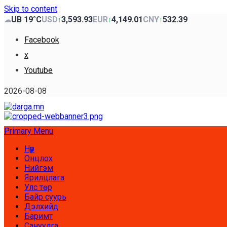
Skip to content
UB 19°C
USD
3,593.93
EUR
4,149.01
CNY
532.39
☁
↑
↑
↑
Facebook
x
Youtube
2026-08-08
Primary Menu
Нүүр
Онцлох
Нийгэм
Ярилцлага
Улс төр
Байр суурь
Дэлхийд
Баримт
Сануулга