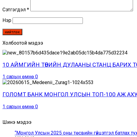
Сэтгэгдэл
*
Нэр
Холбоотой мэдээ
10 АЙМГИЙН ТӨВИЙН ДУЛААНЫ СТАНЦ БАРИХ 
1 сарын өмнө
0
ГОЛОМТ БАНК МОНГОЛ УЛСЫН ТОП-100 АЖ А
1 сарын өмнө
0
Шинэ мэдээ
“Монгол Улсын 2025 оны төсвийн гүйцэтгэл батлах ту