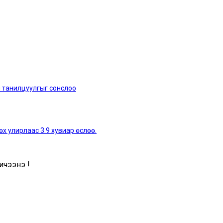
н танилцуулгыг сонслоо
х улирлаас 3.9 хувиар өслөө.
чээнэ үү!