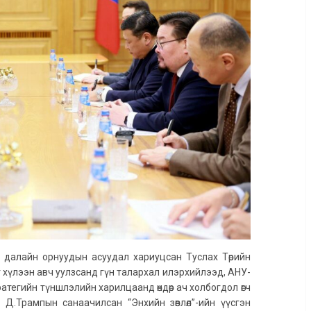
 далайн орнуудын асуудал хариуцсан Туслах Төрийн
 хүлээн авч уулзсанд гүн талархал илэрхийлээд, АНУ-
атегийн түншлэлийн харилцаанд өндөр ач холбогдол өгч
 Д.Трампын санаачилсан “Энхийн зөвлөл”-ийн үүсгэн