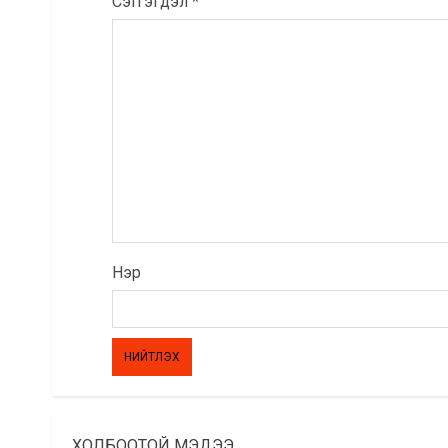
Сэтгэгдэл
*
Нэр
ХОЛБООТОЙ МЭДЭЭ