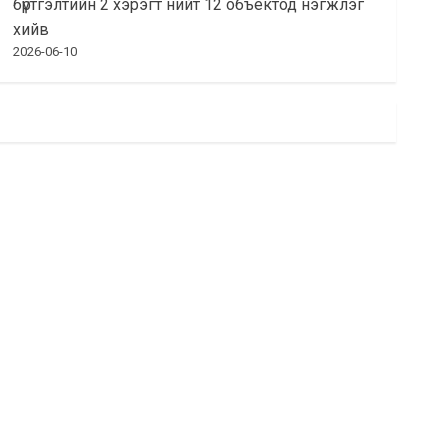
бүртгэлтийн 2 хэрэгт нийт 12 объектод нэгжлэг
хийв
2026-06-10