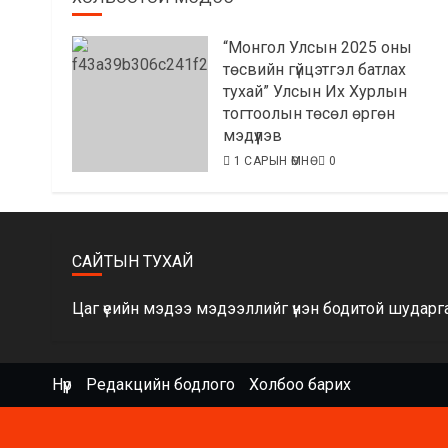
“Монгол Улсын 2025 оны
төсвийн гүйцэтгэл батлах
тухай” Улсын Их Хурлын
тогтоолын төсөл өргөн
мэдүүлэв
1 САРЫН ӨМНӨ
0
САЙТЫН ТУХАЙ
Цаг үеийн мэдээ мэдээллийг үнэн бодитой шударга 
Нүүр
Редакцийн бодлого
Холбоо барих