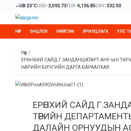
Skip
UB 23°C
USD
3,592.73
EUR
4,136.85
CNY
532.50
☁
↑
↑
↑
to
content
НҮҮР
ОНЦЛОХ
НИЙГЭМ
ЯРИЛЦЛАГА
УЛС Т
Нүүр
ЕРӨНХИЙ САЙД Г.ЗАНДАНШАТАРТ АНУ-ЫН ТӨР
НАРИЙН БИЧГИЙН ДАРГА БАРААЛХАВ
ЕРӨНХИЙ САЙД Г.ЗАН
ТӨРИЙН ДЕПАРТАМЕНТ
ДАЛАЙН ОРНУУДЫН А