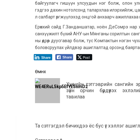
байгуулагч гишүүн улсуудын нэг болж, олон ул
гэдгээ дахин нотолсонд талархлаа илэрхийлж, ц
л салбарт өргжүүлэхэд онцгой анхаарч ажиллаха
Ерөнхий сайд Г.Занданшатар, ноён ДеСомрэ нар
санхүүжилт бүхий АНУ-ын Мянганы сорилтын санги
ны өдрөөр дуусгавар болж, тус Компактын нэгэн ч
боловсруулах үйлдвэр ашиглалтад орсонд баярта
Post
Share
Share
Post
Өмнөх
navigation
Хувийн тэтгэврийн сангийн э
зүйн орчин бүрдүүлэх эхлэли
тавилаа
Та сэтгэгдэл бичихдээ ёс бус үг хэллэг ашигла