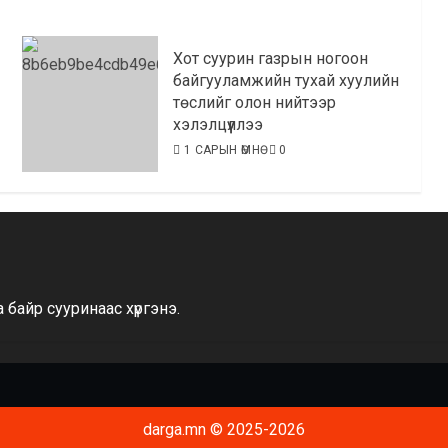
Хот суурин газрын ногоон
байгууламжийн тухай хуулийн
төслийг олон нийтээр
хэлэлцүүллээ
1 САРЫН ӨМНӨ
0
байр сууринаас хүргэнэ.
darga.mn © 2025-2026