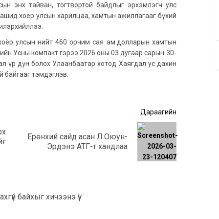
сын энх тайван, тогтвортой байдлыг эрхэмлэгч улс
аашид хоёр улсын харилцаа, хамтын ажиллагааг бүхий
а илэрхийллээ.
 хоёр улсын нийт 460 орчим сая ам.долларын хамтын
йн Усны компакт гэрээ 2026 оны 03 дугаар сарын 30-
ухал үр дүн болох Улаанбаатар хотод Хаягдал ус дахин
й байгааг тэмдэглэв.
Дараагийн
рх
Ерөнхий сайд асан Л.Оюун-
Өмнөх
Дараагийн
йг
Эрдэнэ АТГ-т хандлаа
мэдээ:
мэдээ:
хгүй байхыг хичээнэ үү!