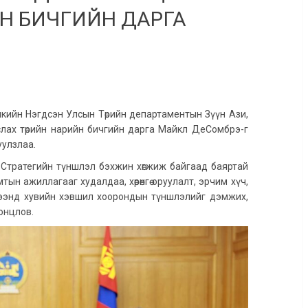
ЙН БИЧГИЙН ДАРГА
кийн Нэгдсэн Улсын Төрийн департаментын Зүүн Ази,
лах төрийн нарийн бичгийн дарга Майкл ДеСомбрэ-г
уулзлаа.
 Стратегийн түншлэл бэхжин хөгжиж байгаад баяртай
ын ажиллагааг худалдаа, хөрөнгө оруулалт, эрчим хүч,
хүрээнд хувийн хэвшил хоорондын түншлэлийг дэмжих,
а онцлов.