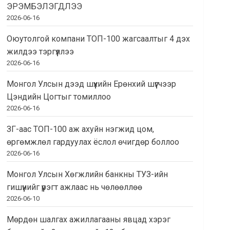
ЭРЭМБЭЛЭГДЛЭЭ
2026-06-16
Оюутолгой компани ТОП-100 жагсаалтыг 4 дэх
жилдээ тэргүүллээ
2026-06-16
Монгол Улсын дээд шүүхийн Ерөнхий шүүгчээр
Цэндийн Цогтыг томиллоо
2026-06-16
ЗГ-аас ТОП-100 аж ахуйн нэгжид цом,
өргөмжлөл гардуулах ёслол өчигдөр боллоо
2026-06-16
Монгол Улсын Хөгжлийн банкны ТУЗ-ийн
гишүүнийг үүрэгт ажлаас нь чөлөөллөө
2026-06-10
Мөрдөн шалгах ажиллагааны явцад хэрэг