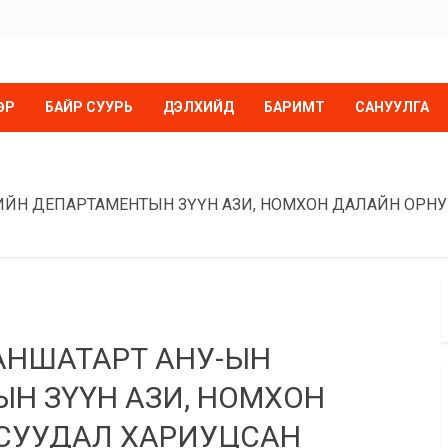
ӨР
БАЙР СУУРЬ
ДЭЛХИЙД
БАРИМТ
САНУУЛГА
ИЙН ДЕПАРТАМЕНТЫН ЗҮҮН АЗИ, НОМХОН ДАЛАЙН ОРН
ДАНШАТАРТ АНУ-ЫН
ЫН ЗҮҮН АЗИ, НОМХОН
СУУДАЛ ХАРИУЦСАН