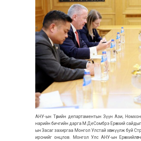
АНУ-ын Төрийн департаментын Зүүн Ази, Номхон
нарийн бичгийн дарга М.ДеСомбрэ Ерөнхий сайдыг
ын Засаг захиргаа Монгол Улстай хөгжүүлж буй Стр
ирснийг онцлов. Монгол Улс АНУ-ын Ерөнхийлөгч