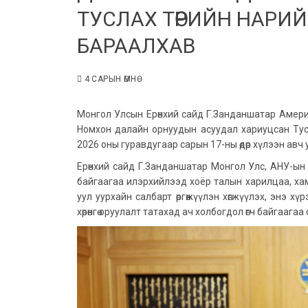
ТУСЛАХ ТӨРИЙН НАРИ
БАРААЛХАВ
4 САРЫН ӨМНӨ
Монгол Улсын Ерөнхий сайд Г.Занданшатар Амери
Номхон далайн орнуудын асуудал хариуцсан Тус
2026 оны гуравдугаар сарын 17-ны өдөр хүлээн авч 
Ерөнхий сайд Г.Занданшатар Монгол Улс, АНУ-ын
байгаагаа илэрхийлээд хоёр талын харилцаа, хамт
уул уурхайн салбарт өргөжүүлэн хөгжүүлэх, энэ 
хөрөнгө оруулалт татахад ач холбогдол өгч байгаага