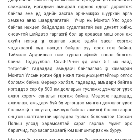
сайжрахгүй, иргэдийн амьдрал өдрөөс өдөрт доройтож
байгаа энэ үед эдийн засгаа эрчимжүүлэх шуурхай арга
хэмжээ авах шаардлагатай. Учир нь Монгол Улс одоо
байгаа нөхцөл байдалдаа судалгаатай зөв дүгнэлт хийж,
оновчтой шийдвэр гаргахгүй бол ар араасаа маш олон аж
ахуйн нэгжүүд үүд хаалгаа хааж эдийн засаг сэргэж
чадахааргүй хүнд нөхцөл байдал руу орох гэж байна.
Тиймээс Ардчилсан нам гурван зүйлийг санал болгож
байна. Тодруулбал, Covid-19-ын үед авах 5.1 их наяд
төгрөгийг гадаадад амьдарч байгаагаас үл хамааран
Монгол Улсын иргэн бүрд ижил тэнцүү нөхцөлтэйгөөр олгох
боломж байна. Өөрөөр хэлбэл, гадаадад амьдарч байгаа
иргэддээ сар бүр 500 ам.долларын тусламж дэмжлэг үзүүлэх
ажил хэрэгч саналыг гаргаж байна. Мэдээж гадаадад
ажиллаж, амьдарч буй бүх иргэндээ мөнгөн дэмжлэг үзүүлэх
боломжгүй ч оюутан, эмчлүүлж байгаа, ажилгүй болсон зэрэг
онцгой шалтгаантай иргэддээ туслах боломжтой. Саяхан
Польш улсад харамсалтай хэрэг гарлаа. Үүнийг эрх
баригчид, төр засаг хараагүй юм шиг өнгөрүүлэх нь буруу.