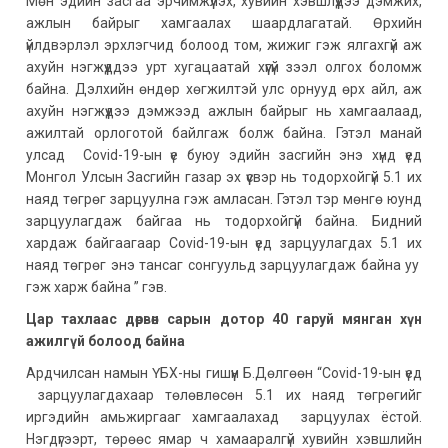
Мөн эдийн засгаа эрчимжүүлэх, хувийн хэвшлүүдээ дэмжих,
ажлын байрыг хамгаалах шаардлагатай. Өрхийн
үйлдвэрлэл эрхлэгчид болоод том, жижиг гэж ялгахгүй аж
ахуйн нэгжүүддээ урт хугацаатай хүүгүй зээл олгох боломж
байна. Дэлхийн өндөр хөгжилтэй улс орнууд өрх айл, аж
ахуйн нэгжүүдээ дэмжээд ажлын байрыг нь хамгаалаад,
ажилтай орлоготой байлгаж болж байна. Гэтэл манай
улсад Covid-19-ын үе буюу эдийн засгийн энэ хүнд үед
Монгол Улсын Засгийн газар эх үүсвэр нь тодорхойгүй 5.1 их
наяд төгрөг зарцуулна гэж амласан. Гэтэл тэр мөнгө юунд
зарцуулагдаж байгаа нь тодорхойгүй байна. Бидний
хардаж байгаагаар Covid-19-ын үед зарцуулагдах 5.1 их
наяд төгрөг энэ тансаг сонгуульд зарцуулагдаж байна уу
гэж харж байна ” гэв.
Цар тахлаас дөрвөн сарын дотор 40 гаруй мянган хүн
ажилгүй болоод байна
Ардчилсан намын ҮБХ-ны гишүүн Б.Дөлгөөн “Covid-19-ын үед
зарцуулагдахаар төлөвлөсөн 5.1 их наяд төгрөгийг
иргэдийн амьжиргааг хамгаалахад зарцуулах ёстой.
Нэгдүгээрт, төрөөс ямар ч хамааралгүй хувийн хэвшлийн