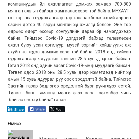
компаниудын үйл ажиллагааг дэмжих замаар 700-800
мянган ажлын байрыг хамгаалах хэрэгтэй байна. МҮХАҮТ-
ын гаргасан судалгаагаар цар тахлаас болж эхний дөрвөн
сарын дотор 40 гаруй мянган хүн ажилгүй болсон. Энэ тоо
өдрөөс өдөрт өссөөр сонгуулийн дараа бүр нэмэгдэхээр
байна. Тиймээс Covid-19 дэгдээгүй байхад төлөвлөсөн
ажил буюу усан оргилуур, музей зэргийг хойшлуулж аж
ахуйн нэгжүүдээ дэмжих хэрэгтэй байна. 2018 онд хийсэн
судалгаагаар ядуурлын төвшин 28.5 хувьд хүрсэн байсан.
Гэтэл 2018 онд эдийн засаг Covid-19-ын үе муудаагүй байсан.
Тэгвэл одоо 2018 оны 28.5 хувь дээр нэмэгдээд нийт хүн
амын 15 хувь ядуурал руу орох эрсдэлтэй байна. Тиймээс
Засгийн газар бодлогоо эрсдэлтэй бүлэг рүү чиглүүлэх ёстой.
Түүнээс биш ямаанд мөнгө өгөх зэрэг хөтөлбөр чинь
байгаа онохгүй байна” гэлээ.
Post
Share
Share
Post
Өмнөх
navigation