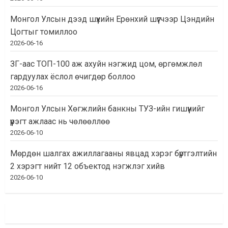
Монгол Улсын дээд шүүхийн Ерөнхий шүүгчээр Цэндийн
Цогтыг томиллоо
2026-06-16
ЗГ-аас ТОП-100 аж ахуйн нэгжид цом, өргөмжлөл
гардуулах ёслол өчигдөр боллоо
2026-06-16
Монгол Улсын Хөгжлийн банкны ТУЗ-ийн гишүүнийг
үүрэгт ажлаас нь чөлөөллөө
2026-06-10
Мөрдөн шалгах ажиллагааны явцад хэрэг бүртгэлтийн
2 хэрэгт нийт 12 объектод нэгжлэг хийв
2026-06-10