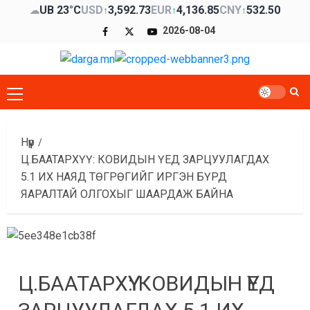
Skip
UB 23°C
USD
3,592.73
EUR
4,136.85
CNY
532.50
☁
↑
↑
↑
to
Facebook
x
Youtube
2026-08-04
content
Primary
Menu
Нүүр
Ц.БААТАРХҮҮ: КОВИДЫН ҮЕД ЗАРЦУУЛАГДАХ
5.1 ИХ НАЯД ТӨГРӨГИЙГ ИРГЭН БҮРД
ЯАРАЛТАЙ ОЛГОХЫГ ШААРДАЖ БАЙНА
Ц.БААТАРХҮҮ: КОВИДЫН ҮЕД