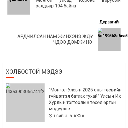
Монгол улсад Корона вирусын
Өмн
халдвар 194 байна
мэд
Дараагийн
АРДЧИЛСАН НАМ ЖИНХЭНЭ ЖДҮ-
Дараагийн
ЧДЭЭ ДЭМЖИНЭ
мэдээ:
ХОЛБООТОЙ МЭДЭЭ
“Монгол Улсын 2025 оны төсвийн
гүйцэтгэл батлах тухай” Улсын Их
Хурлын тогтоолын төсөл өргөн
мэдүүлэв
1 САРЫН ӨМНӨ
0