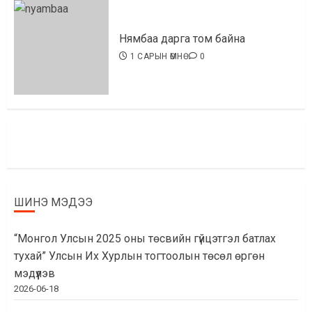
Нямбаа дарга том байна
1 САРЫН ӨМНӨ
0
ШИНЭ МЭДЭЭ
“Монгол Улсын 2025 оны төсвийн гүйцэтгэл батлах
тухай” Улсын Их Хурлын тогтоолын төсөл өргөн
мэдүүлэв
2026-06-18