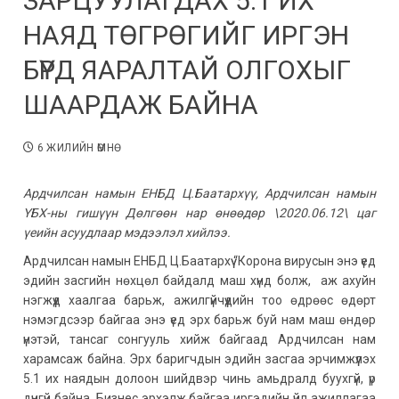
ЗАРЦУУЛАГДАХ 5.1 ИХ
НАЯД ТӨГРӨГИЙГ ИРГЭН
БҮРД ЯАРАЛТАЙ ОЛГОХЫГ
ШААРДАЖ БАЙНА
6 ЖИЛИЙН ӨМНӨ
Ардчилсан намын ЕНБД Ц.Баатархүү, Ардчилсан намын
ҮБХ-ны гишүүн Дөлгөөн нар өнөөдөр \2020.06.12\ цаг
үеийн асуудлаар мэдээлэл хийлээ.
Ардчилсан намын ЕНБД Ц.Баатархүү “Корона вирусын энэ үед
эдийн засгийн нөхцөл байдалд маш хүнд болж, аж ахуйн
нэгжүүд хаалгаа барьж, ажилгүйчүүдийн тоо өдрөөс өдөрт
нэмэгдсээр байгаа энэ үед эрх барьж буй нам маш өндөр
үнэтэй, тансаг сонгууль хийж байгаад Ардчилсан нам
харамсаж байна. Эрх баригчдын эдийн засгаа эрчимжүүлэх
5.1 их наядын долоон шийдвэр чинь амьдралд буухгүй, үр
дүнгүй байна. Бизнес эрхэлж байгаа иргэдийн үйл ажиллагаа